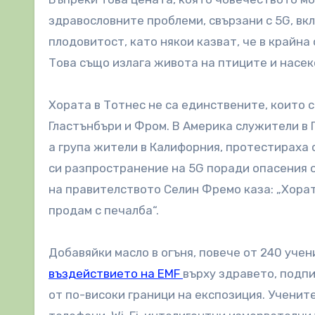
здравословните проблеми, свързани с 5G, в
плодовитост, като някои казват, че в крайна
Това също излага живота на птиците и насек
Хората в Тотнес не са единствените, които 
Гластънбъри и Фром. В Америка служители в 
а група жители в Калифорния, протестираха
си разпространение на 5G поради опасения 
на правителството Селин Фремо каза: „Хорат
продам с печалба“.
Добавяйки масло в огъня, повече от 240 учен
въздействието на EMF
върху здравето, подп
от по-високи граници на експозиция. Учени