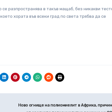
 се разпространява в такъв мащаб, без никакви тест
което хората във всеки град по света трябва да се
Ново огнище на полиомиелит в Африка, причи