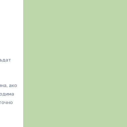
бъдат
на, ако
ходима
 точно