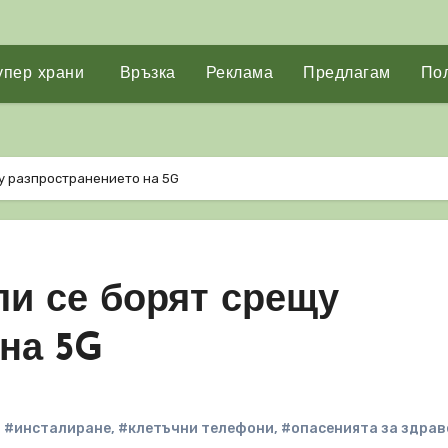
упер храни
Връзка
Реклама
Предлагам
Пол
у разпространението на 5G
ли се борят срещу
на 5G
,
#инсталиране
,
#клетъчни телефони
,
#опасенията за здрав