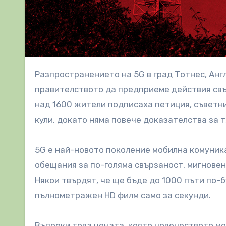
Разпространението на 5G в град Тотнес, Англия, беше спряно, след като кампаниите поискаха от
правителството да предприеме действия свъ
над 1600 жители подписаха петиция, съветни
кули, докато няма повече доказателства за 
5G е най-новото поколение мобилна комуника
обещания за по-голяма свързаност, мигновен
Някои твърдят, че ще бъде до 1000 пъти по-б
пълнометражен HD филм само за секунди.
Въпреки това цената, която човечеството мо