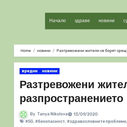
Начало
здраве
новини
с
Home
новини
Разтревожени жители се борят срещ
вредни
новини
Разтревожени жите
разпространението 
By
Tanya Nikolova
13/09/2020
#5G
,
#безопасност
,
#здравословните проблеми