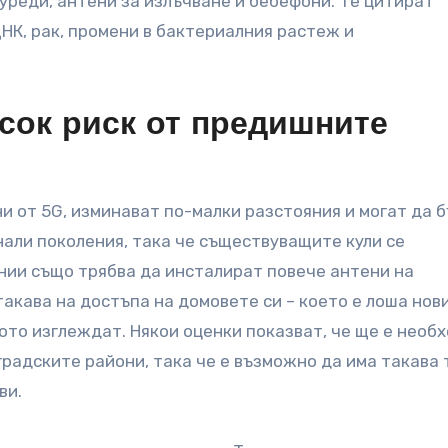
 уреди, антени за излъчване и бебефони. Те цитират
НК, рак, промени в бактериалния растеж и
сок риск от предишните
 от 5G, изминават по-малки разстояния и могат да 
нали поколения, така че съществуващите кули се
ии също трябва да инсталират повече антени на
такава на достъпа на домовете си – което е лоша нови
кото изглеждат. Някои оценки показват, че ще е необ
 градските райони, така че е възможно да има такава
ви.