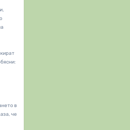
и,
о
на
икират
обясни:
ането в
аза, че