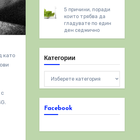
5 причини, поради
които трябва да
гладувате по един
ден седмично
д като
Категории
нови
Категории
 с
4G.
Facebook