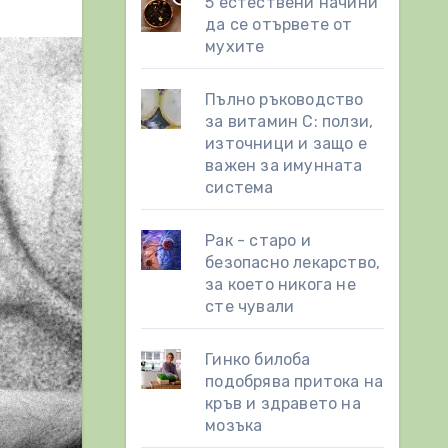
5 естествени начини
да се отървете от
мухите
Пълно ръководство
за витамин С: ползи,
източници и защо е
важен за имунната
система
Рак - старо и
безопасно лекарство,
за което никога не
сте чували
Гинко билоба
подобрява притока на
кръв и здравето на
мозъка