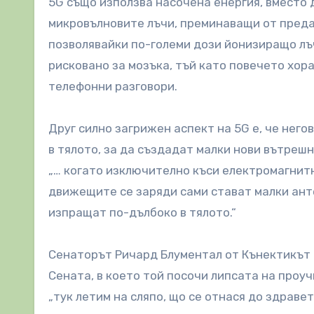
5G също използва насочена енергия, вместо 
микровълновите лъчи, преминаващи от преда
позволявайки по-големи дози йонизиращо лъч
рисковано за мозъка, тъй като повечето хор
телефонни разговори.
Друг силно загрижен аспект на 5G е, че нег
в тялото, за да създадат малки нови вътреш
„… когато изключително къси електромагнитни
движещите се заряди сами стават малки ант
изпращат по-дълбоко в тялото.“
Сенаторът Ричард Блументал от Кънектикът 
Сената, в което той посочи липсата на проуч
„тук летим на сляпо, що се отнася до здраве