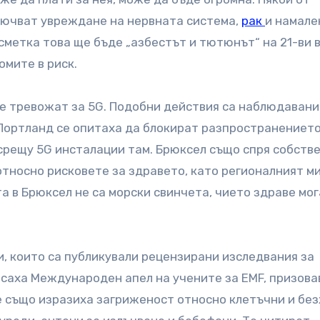
ключват увреждане на нервната система,
рак
и намале
 сметка това ще бъде „азбестът и тютюнът“ на 21-ви в
омите в риск.
се тревожат за 5G. Подобни действия са наблюдавани
Портланд се опитаха да блокират разпространението
 срещу 5G инсталации там. Брюксел също спря собств
относно рисковете за здравето, като регионалният м
а в Брюксел не са морски свинчета, чието здраве мог
и, които са публикували рецензирани изследвания за
исаха Международен апел на учените за EMF, призова
те също изразиха загриженост относно клетъчни и бе