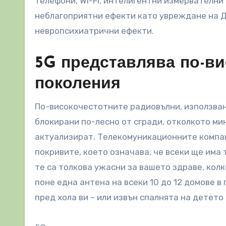
телефони, Wi-Fi, интелигентни измервателни
неблагоприятни ефекти като увреждане на Д
невропсихиатрични ефекти.
5G представлява по-ви
поколения
По-високочестотните радиовълни, използвани
блокирани по-лесно от сгради, отколкото ми
актуализират. Телекомуникационните компан
покривите, което означава, че всеки ще има 
те са толкова ужасни за вашето здраве, кол
поне една антена на всеки 10 до 12 домове в
пред хола ви – или извън спалнята на детето 