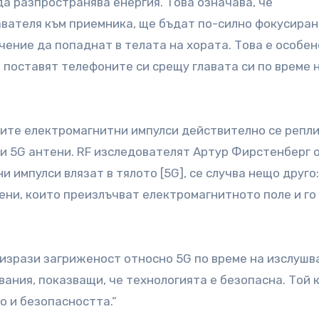
да разпространява енергия. Това означава, че
вателя към приемника, ще бъдат по-силно фокусиран
ение да попаднат в телата на хората. Това е особен
а поставят телефоните си срещу главата си по време 
овите електромагнитни импулси действително се репл
ни 5G антени. RF изследователят Артур Фирстенберг 
 импулси влязат в тялото [5G], се случва нещо друго:
ени, които преизлъчват електромагнитното поле и го
изрази загриженост относно 5G по време на изслушв
вания, показващи, че технологията е безопасна. Той к
то и безопасността.“