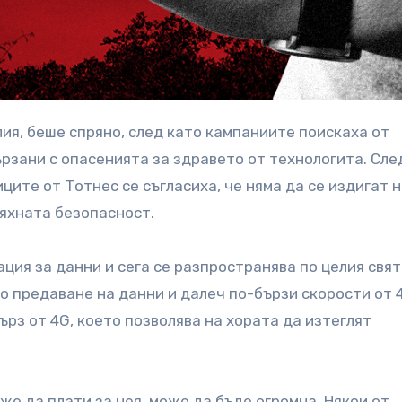
рзани с опасенията за здравето от технологита. Сле
ците от Тотнес се съгласиха, че няма да се издигат 
тяхната безопасност.
ция за данни и сега се разпространява по целия свят
о предаване на данни и далеч по-бързи скорости от 
ърз от 4G, което позволява на хората да изтеглят
же да плати за нея, може да бъде огромна. Някои от