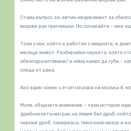
Става въпрос за, евтин медикамент за обезп
видове рак при мишки. Но почакайте – има още.
Този учен, който е работил с мишките, е диаг
месеца живот. Разбирайки науката, която ст
обезпаразитяване/ и няма какво да губи – за
следа от рака.
Ако един човек с етап на рака на мозъка 4, м
Моля, обърнете внимание – тази история идва
дребноклетъчен рак на левия бял дроб, който
черния дроб, панкреаса, пикочния мехур и к