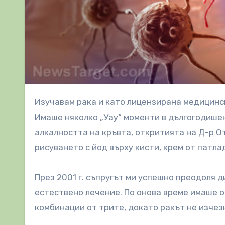
Изучавам рака и като лицензирана медицинска сестра, и като натуропатичен лекар повече от 40 години.
Имаше няколко „Уау“ моменти в дългогодишен
алкалността на кръвта, откритията на Д-р О
рисуването с йод върху кисти, крем от патла
През 2001 г. съпругът ми успешно преодоля 
естествено лечение. По онова време имаше о
комбинации от трите, докато ракът не изчезн