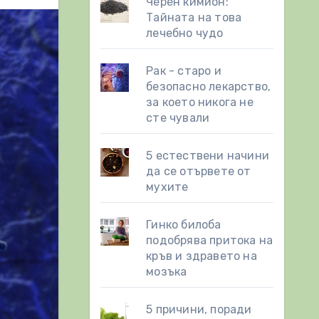
Черен кимион:
Тайната на това
лечебно чудо
Рак - старо и
безопасно лекарство,
за което никога не
сте чували
5 естествени начини
да се отървете от
мухите
Гинко билоба
подобрява притока на
кръв и здравето на
мозъка
5 причини, поради