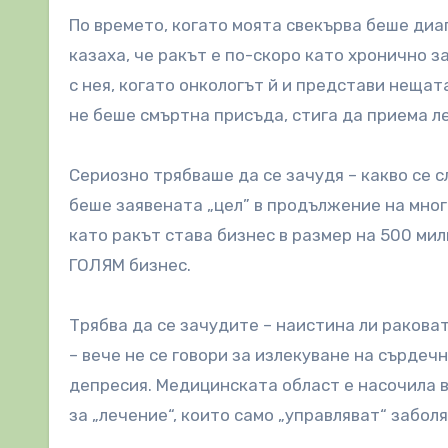
По времето, когато моята свекърва беше диа
казаха, че ракът е по-скоро като хронично з
с нея, когато онкологът й и представи неща
не беше смъртна присъда, стига да приема ле
Сериозно трябваше да се зачудя – какво се с
беше заявената „цел” в продължение на мног
като ракът става бизнес в размер на 500 ми
ГОЛЯМ бизнес.
Трябва да се зачудите – наистина ли раковат
– вече не се говори за излекуване на сърдеч
депресия. Медицинската област е насочила 
за „лечение“, които само „управляват“ забол