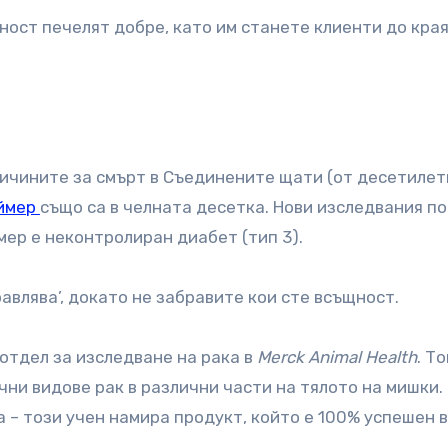
рност печелят добре, като им станете клиенти до края
ичините за смърт в Съединените щати (от десетилет
ймер
също са в челната десетка. Нови изследвания по
мер е неконтролиран диабет (тип 3).
равлява’, докато не забравите кои сте всъщност.
 отдел за изследване на рака в
Merck Animal Health
. Т
ни видове рак в различни части на тялото на мишки.
 – този учен намира продукт, който е 100% успешен в