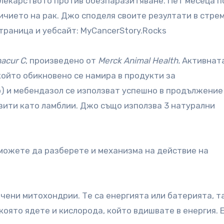
л лекарството против обезпаразитяване. Пет месеца п
ичието на рак. Джо споделя своите резултати в стре
траница и уебсайт: MyCancerStory.Rocks
acur C
, произведено от
Merck Animal Health.
Активнат
който обикновено се намира в продукти за
о) и мебендазол се използват успешно в продължение
зити като ламблии. Джо също използва 3 натурални
 можете да разберете и механизма на действие на
ечени митохондрии. Те са енергията или батерията, т
която ядете и кислорода, който вдишвате в енергия. 