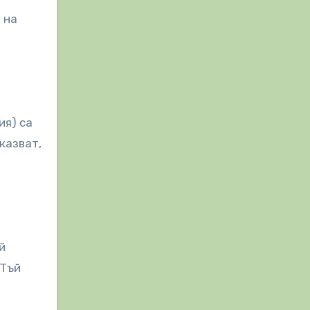
 на
ия) са
казват,
ой
 Тъй