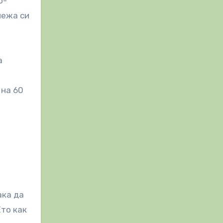
о-
межа си
а
 на 60
ака да
Ето как