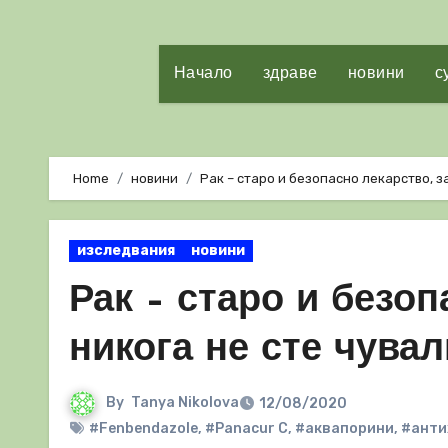
Начало
здраве
новини
с
Home
новини
Рак – старо и безопасно лекарство, з
изследвания
новини
Рак – старо и безоп
никога не сте чувал
By
Tanya Nikolova
12/08/2020
#Fenbendazole
,
#Panacur C
,
#аквапорини
,
#анти