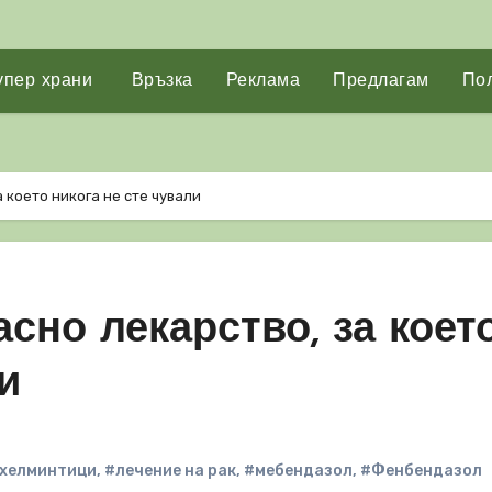
упер храни
Връзка
Реклама
Предлагам
Пол
а което никога не сте чували
асно лекарство, за коет
и
хелминтици
,
#лечение на рак
,
#мебендазол
,
#Фенбендазол