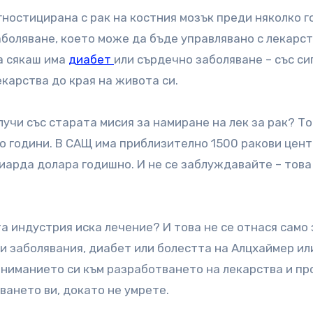
гностицирана с рак на костния мозък преди няколко г
аболяване, което може да бъде управлявано с лекарст
та сякаш има
диабет
или сърдечно заболяване – със си
карства до края на живота си.
лучи със старата мисия за намиране на лек за рак? Т
о години. В САЩ има приблизително 1500 ракови цент
лиарда долара годишно. И не се заблуждавайте – това
а индустрия иска лечение? И това не се отнася само 
ни заболявания, диабет или болестта на Алцхаймер ил
вниманието си към разработването на лекарства и пр
яването ви, докато не умрете.