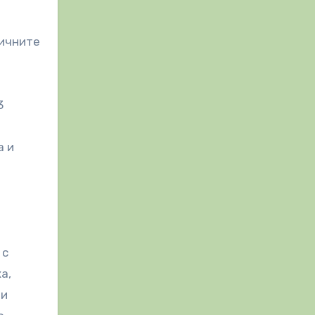
личните
3
а и
 с
а,
ри