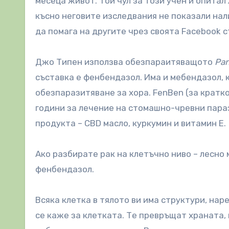
месеца живот. Той чул за този учен и опита
късно неговите изследвания не показали нал
да помага на другите чрез своята Facebook с
Джо Типен използва обезпараитяващото
Pan
съставка е фенбендазол. Има и мебендазол, 
обезпаразитяване за хора. FenBen (за кратк
години за лечение на стомашно-чревни пара
продукта – CBD масло, куркумин и витамин Е.
Ако разбирате рак на клетъчно ниво – лесно
фенбендазол.
Всяка клетка в тялото ви има структури, нар
се каже за клетката. Те превръщат храната, 