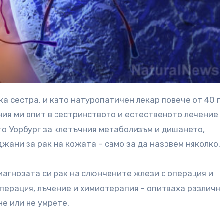
ия ми опит в сестринството и естественото лечение
то Уорбург за клетъчния метаболизъм и дишането,
джани за рак на кожата – само за да назовем няколко.
диагнозата си рак на слюнчените жлези с операция и
перация, лъчение и химиотерапия – опитваха различ
е или не умрете.