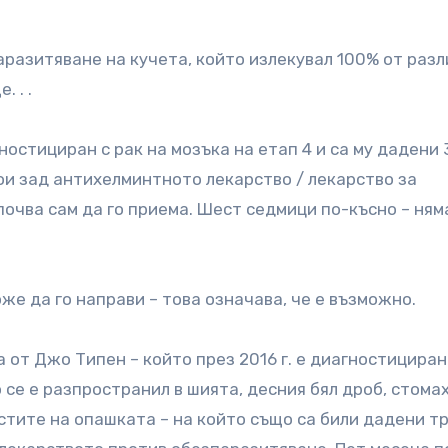
аразитяване на кучета, който излекувал 100% от раз
 . .
ностициран с рак на мозъка на етап 4 и са му дадени 
ои зад антихелминтното лекарство / лекарство за
почва сам да го приема. Шест седмици по-късно – ням
оже да го направи – това означава, че е възможно.
 от Джо Типен – който през 2016 г. е диагностициран
 се е разпространил в шията, десния бял дроб, стомах
остите на опашката – на който също са били дадени т