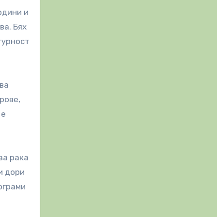
одини и
ва. Бях
гурност
ова
рове,
 е
за рака
и дори
ограми