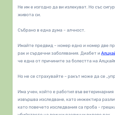
Не им е изгодно да ви излекуват. Но със сигу
живота си.
Събрано в една дума – алчност.
Имайте предвид – номер едно и номер две пр
рак и сърдечни заболявания. Диабет и
Алцха
че една от причините за болестта на Алцхай
Но не се страхувайте – ракът може да се „уп
Има учен, който е работил във ветеринарния
извършва изследване, като инжектира различ
като повечето изследвания са проба – грешка
убийството на всички различни видове рак.