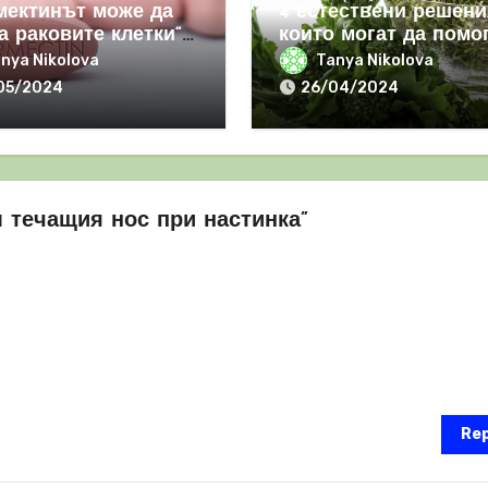
мектинът може да
4 естествени решени
а раковите клетки“
които могат да помо
засилва имунния
за справяне с РАКА
nya Nikolova
Tanya Nikolova
вор
05/2024
26/04/2024
ем течащия нос при настинка”
Rep