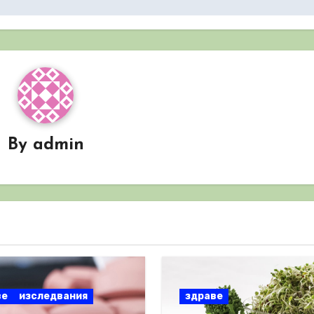
By
admin
ве
изследвания
здраве