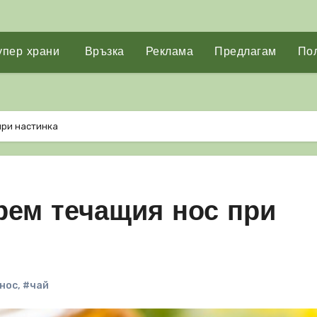
упер храни
Връзка
Реклама
Предлагам
Пол
при настинка
прем течащия нос при
нос
,
#чай