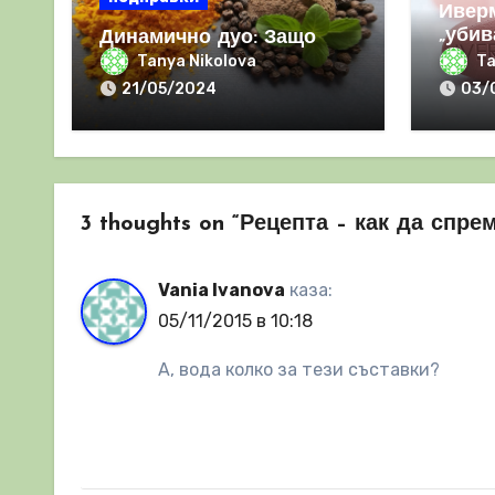
Ивер
„убив
Динамично дуо: Защо
и да 
КУРКУМАТА и ЧЕРНИЯ
Tanya Nikolova
Ta
отго
ПИПЕР са мощна
21/05/2024
03/
комбинация
3 thoughts on “Рецепта – как да спр
Vania Ivanova
каза:
05/11/2015 в 10:18
А, вода колко за тези съставки?