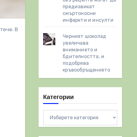
предизвикат
смъртоносни
инфаркти и инсулти
Черният шоколад
увеличава
вниманието и
бдителността, и
подобрява
кръвообръщението
Категории
Категории