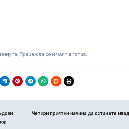
 минута. Прецежда се и чаят е готов.
ъдови
Четири приятни начина да останате мла
вор