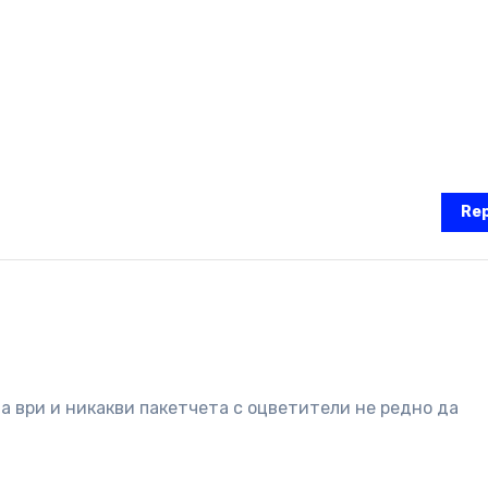
Rep
а ври и никакви пакетчета с оцветители не редно да