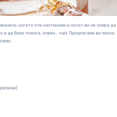
о и да било помага, освен… чай. Предлагаме ви лесна
сами.
 резени)