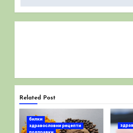
Related Post
билки
здра
здравословни рецепти
подправки