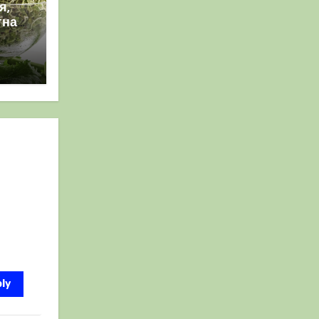
я,
гнат
ly