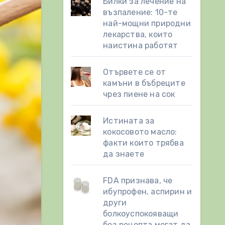
Билки за лечение на
възпаление: 10-те
най-мощни природни
лекарства, които
наистина работят
Отървете се от
камъни в бъбреците
чрез пиене на сок
Истината за
кокосовото масло:
факти които трябва
да знаете
FDA признава, че
ибупрофен, аспирин и
други
болкоуспокояващи
без рецепта могат да