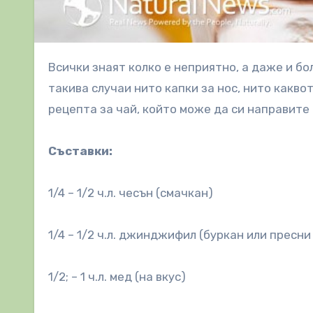
Всички знаят колко е неприятно, а даже и болезнено, когато сте настинали и носът ви не спира да тече. В
такива случаи нито капки за нос, нито каквот
рецепта за чай, който може да си направите 
Съставки:
1/4 – 1/2 ч.л. чесън (смачкан)
1/4 – 1/2 ч.л. джинджифил (буркан или пресни
1/2; – 1 ч.л. мед (на вкус)