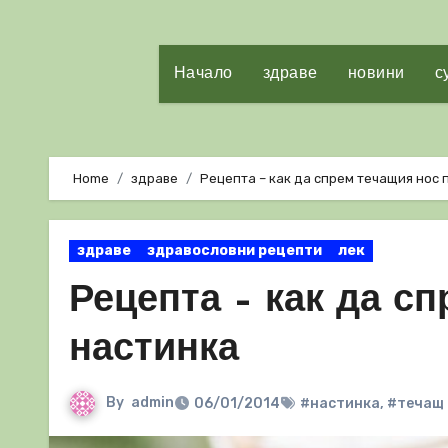
Начало
здраве
новини
с
Home
здраве
Рецепта – как да спрем течащия нос 
здраве
здравословни рецепти
лек
Рецепта – как да с
настинка
By
admin
06/01/2014
#настинка
,
#течащ 