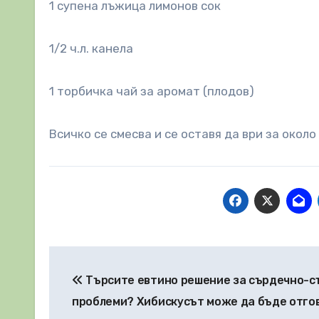
1 супена лъжица лимонов сок
1/2 ч.л. канела
1 торбичка чай за аромат (плодов)
Всичко се смесва и се оставя да ври за около
Навигация
Търсите евтино решение за сърдечно-с
проблеми? Хибискусът може да бъде отго