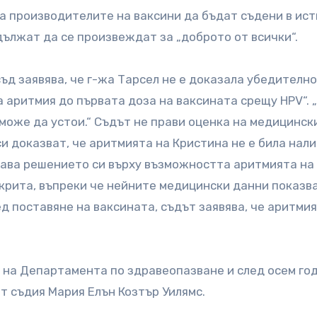
а производителите на ваксини да бъдат съдени в ис
дължат да се произвеждат за „доброто от всички“.
д заявява, че г-жа Тарсел не е доказала убедително
а аритмия до първата доза на ваксината срещу HPV“. 
 може да устои.“ Съдът не прави оценка на медицинск
и доказват, че аритмията на Кристина не е била нал
овава решението си върху възможността аритмията на
ткрита, въпреки че нейните медицински данни показв
д поставяне на ваксината, съдът заявява, че аритмия
о на Департамента по здравеопазване и след осем го
т съдия Мария Елън Козтър Уилямс.