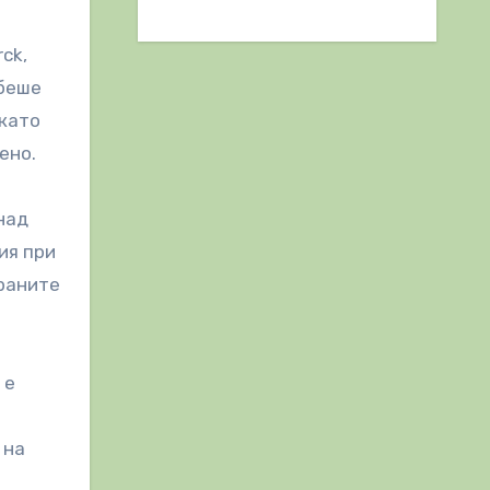
ck,
 беше
 като
ено.
над
ия при
браните
 е
 на