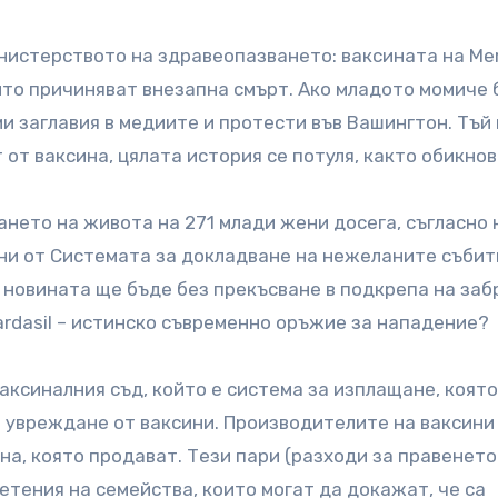
истерството на здравеопазването: ваксината на Mer
то причиняват внезапна смърт. Ако младото момиче
ми заглавия в медиите и протести във Вашингтон. Тъй
от ваксина, цялата история се потуля, както обикнов
ането на живота на 271 млади жени досега, съгласно 
ени от Системата за докладване на нежеланите събит
, новината ще бъде без прекъсване в подкрепа на за
ardasil – истинско съвременно оръжие за нападение?
аксиналния съд, който е система за изплащане, която
а увреждане от ваксини. Производителите на ваксини
на, която продават. Тези пари (разходи за правенето
етения на семейства, които могат да докажат, че са