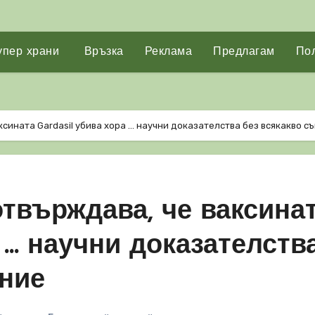
упер храни
Връзка
Реклама
Предлагам
Пол
сината Gardasil убива хора … научни доказателства без всякакво с
твърждава, че ваксина
 … научни доказателств
ение