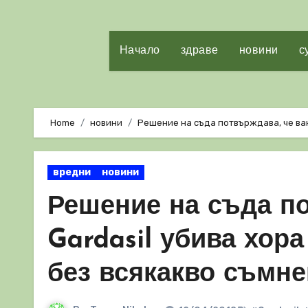
Начало
здраве
новини
с
Home
новини
Решение на съда потвърждава, че вак
вредни
новини
Решение на съда по
Gardasil убива хора
без всякакво съмн