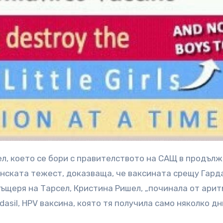
инската тежест, доказваща, че ваксината срещу Гард
дъщеря на Тарсел, Кристина Ришел, „починала от арит
asil, HPV ваксина, която тя получила само няколко дн