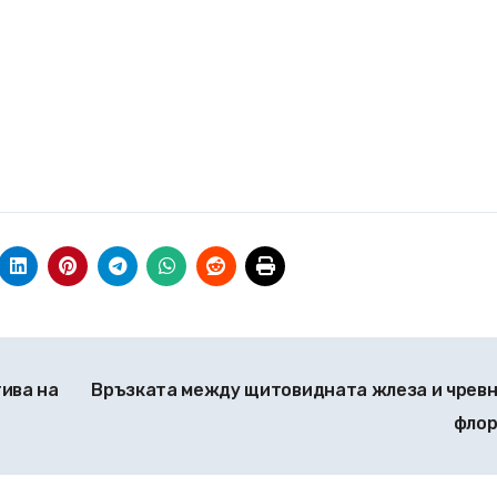
ива на
Връзката между щитовидната жлеза и чрев
фло