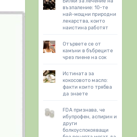
Билки за лечение на
възпаление: 10-те
най-мощни природни
лекарства, които
наистина работят
Отървете се от
камъни в бъбреците
чрез пиене на сок
Истината за
кокосовото масло:
факти които трябва
да знаете
FDA признава, че
ибупрофен, аспирин и
други
болкоуспокояващи
без рецепта могат да