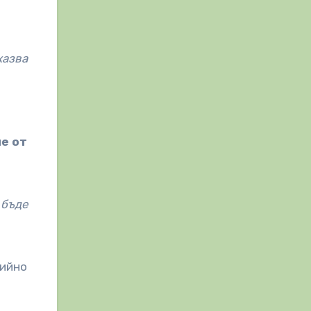
казва
е от
 бъде
дийно