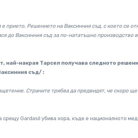
е прието. Решението на Ваксинния съд, с което се от
ся до Ваксинния съд за по-нататъшно производство в
т, най-накрая Тарсел получава следното решени
Ваксинния съд/ :
зщетение. Страните трябва да предвидят, че скоро ще
а срещу Gardasil убива хора, къде е националното ме