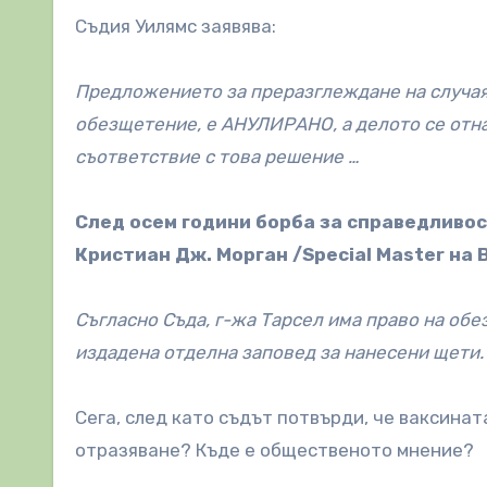
Съдия Уилямс заявява:
Предложението за преразглеждане на случая 
обезщетение, е АНУЛИРАНО, а делото се отна
съответствие с това решение …
След осем години борба за справедливос
Кристиан Дж. Морган /Special Master на 
Съгласно Съда, г-жа Тарсел има право на обе
издадена отделна заповед за нанесени щети.
Сега, след като съдът потвърди, че ваксинат
отразяване? Къде е общественото мнение?