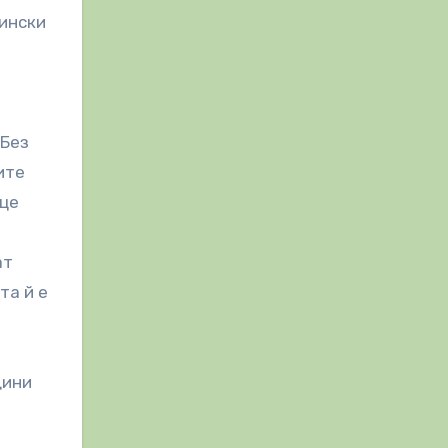
тински
„Без
ите
ице
ат
та й е
дини