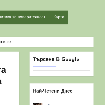
итика за поверителност
Карта
ъмнение
Търсене В Google
та
а
Най-Четени Днес