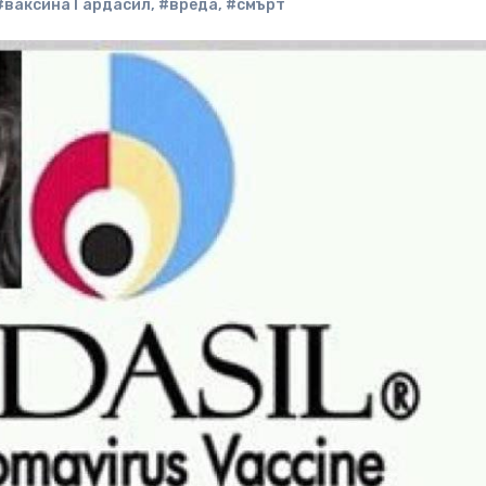
#ваксина Гардасил
,
#вреда
,
#смърт