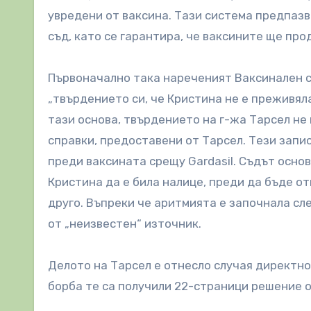
увредени от ваксина. Тази система предпазв
съд, като се гарантира, че ваксините ще про
Първоначално така нареченият Ваксинален съ
„твърдението си, че Кристина не е преживял
тази основа, твърдението на г-жа Тарсел не
справки, предоставени от Тарсел. Тези запис
преди ваксината срещу Gardasil. Съдът осн
Кристина да е била налице, преди да бъде о
друго. Въпреки че аритмията е започнала сле
от „неизвестен“ източник.
Делото на Тарсел е отнесло случая директн
борба те са получили 22-страници решение о