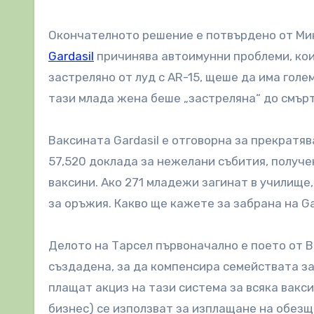
Окончателното решение е потвърдено от Мин
Gardasil
причинява автоимунни проблеми, кои
застреляно от луд с AR-15, щеше да има голе
тази млада жена беше „застреляна“ до смърт 
Ваксината Gardasil е отговорна за прекратяв
57,520 доклада за нежелани събития, получ
ваксини. Ако 271 младежи загинат в училище
за оръжия. Какво ще кажете за забрана на G
Делото на Тарсел първоначално е поето от В
създадена, за да компенсира семействата з
плащат акциз на тази система за всяка вакси
бизнес) се използват за изплащане на обезщ