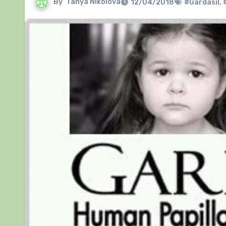
By
Tanya Nikolova
12/04/2018
#Gardasil
,