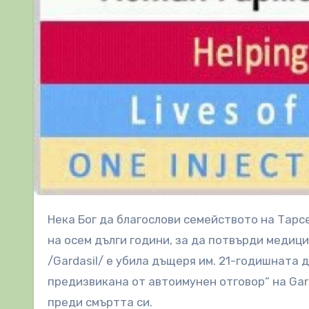
Нека Бог да благослови семейството на Тарсел, което се бори с правителството на САЩ в продължение
на осем дълги години, за да потвърди медиц
/Gardasil/ е убила дъщеря им. 21-годишната 
предизвикана от автоимунен отговор“ на Gard
преди смъртта си.