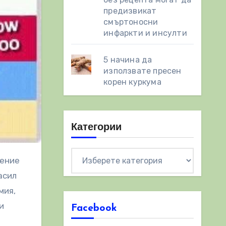
предизвикат
смъртоносни
инфаркти и инсулти
5 начина да
използвате пресен
корен куркума
Категории
Категории
асил
мия,
и
Facebook