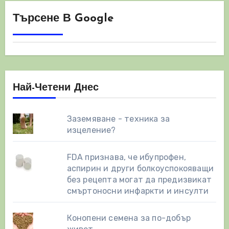
Търсене В Google
Най-Четени Днес
Заземяване - техника за
изцеление?
FDA признава, че ибупрофен,
аспирин и други болкоуспокояващи
без рецепта могат да предизвикат
смъртоносни инфаркти и инсулти
Конопени семена за по-добър