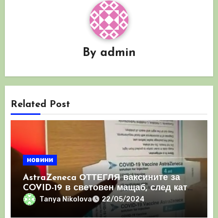
By
admin
Related Post
новини
AstraZeneca ОТТЕГЛЯ ваксините за
COVID-19 в световен мащаб, след като
призна, че те причиняват КРЪВНИ
Tanya Nikolova
22/05/2024
съсиреци