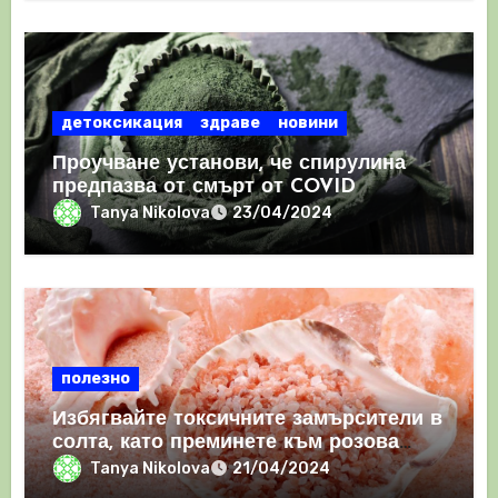
детоксикация
здраве
новини
Проучване установи, че спирулина
предпазва от смърт от COVID
Tanya Nikolova
23/04/2024
полезно
Избягвайте токсичните замърсители в
солта, като преминете към розова
хималайска сол
Tanya Nikolova
21/04/2024