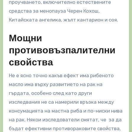
проучването, включително естествените
средства за менопауза Черен Кохош,
Китайската ангелика, жълт кантарион и соя.
Мощни
противовъзпалителни
свойства
Не е ясно точно какъв ефект има рибеното
масло има върху развитието на рак на
гърдата, особено след като други
изследвания не са намерили връзка между
консумацията на мастна риба и по-ниски нива
на рак. Някои изследователи смятат, че за да
бъдат ефективни противораковите свойства,