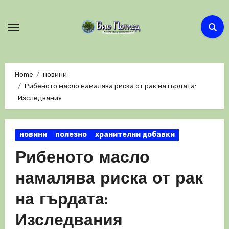
Skip
to
content
Home
новини
Рибеното масло намалява риска от рак на гърдата:
Изследвания
новини
полезно
хранителни добавки
Рибеното масло
намалява риска от рак
на гърдата:
Изследвания