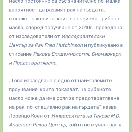
масло постоянно са със значително по-малка
вероятност да развият рак на гърдата,
отколкото жените, които не приемат рибено
масло, според проучване от 2010г., проведено
от изследователи от
Изследователски
Център за Рак Fred Hutchinson
и публикувано в
списание
Ракова Епидемиология, Биомаркери
и Предотвратяване
.
„Това изследване е едно от най-големите
проучвания, които показват, че рибеното
масло може да има роля за предотвратяване
на рак, по-специално рак на гърдата“, казва
Лоренцо Коен от
Университета на Тексас M.D.
Anderson Раков Център
, който не е участвал в