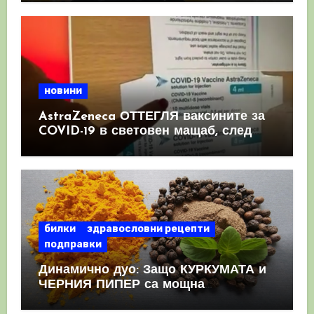
новини
AstraZeneca ОТТЕГЛЯ ваксините за
COVID-19 в световен мащаб, след
като призна, че те причиняват
КРЪВНИ съсиреци
билки
здравословни рецепти
подправки
Динамично дуо: Защо КУРКУМАТА и
ЧЕРНИЯ ПИПЕР са мощна
комбинация