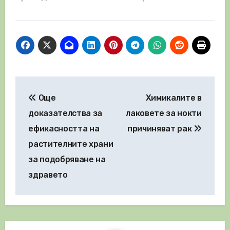
Навигация
Още
Химикалите в
доказателства за
лаковете за нокти
ефикасността на
причиняват рак
растителните храни
за подобряване на
здравето