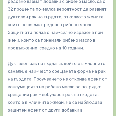
редовно вземат добавки с рибено масло, са с
32 процента по-малка вероятност да развият
дуктален рак на гърдата, отколкото жените,
които не вземат редовно рибено масло.
Защитната полза е най-силно изразена при
жени, които са приемали рибено масло в
продължение средно на 10 години.
Дуктален рак на гърдата, който е в млечните
канали, е най-често срещаната форма на рак
на гърдата. Проучването не открива ефект от
консумацията на рибено масло за по-рядко
срещания рак – лобуларен рак на гърдата,
който е в млечните жлези. Не се наблюдава
защитен ефект от други добавки в