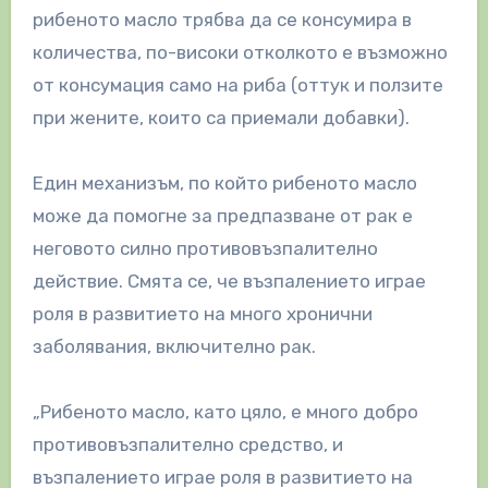
рибеното масло трябва да се консумира в
количества, по-високи отколкото е възможно
от консумация само на риба (оттук и ползите
при жените, които са приемали добавки).
Един механизъм, по който рибеното масло
може да помогне за предпазване от рак е
неговото силно противовъзпалително
действие. Смята се, че възпалението играе
роля в развитието на много хронични
заболявания, включително рак.
„Рибеното масло, като цяло, е много добро
противовъзпалително средство, и
възпалението играе роля в развитието на