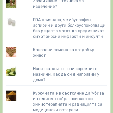
Заземяване - техника за
изцеление?
FDA признава, че ибупрофен,
аспирин и други болкоуспокояващи
без рецепта могат да предизвикат
смъртоносни инфаркти и инсулти
Конопени семена за по-добър
живот
Напитка, която топи коремните
мазнини. Как да си я направим у
дома?
Куркумата е в състояние да 'убива
интелигентно' ракови клетки ...
химиотерапията и радиацията са
медицински остарели