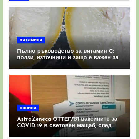
витамини
Пълно ръководство за витамин С:
ползи, източници и защо е важен за
имунната система
новини
AstraZeneca ОТТЕГЛЯ ваксините за
COVID-19 в световен мащаб, след
като призна, че те причиняват
КРЪВНИ съсиреци