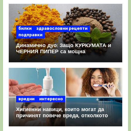
билки
здравословни рецепти
подправки
Динамично дуо: Защо КУРКУМАТА и
ЧЕРНИЯ ПИПЕР са мощна
комбинация
вредни
интересно
Хигиенни навици, които могат да
причинят повече вреда, отколкото
полза