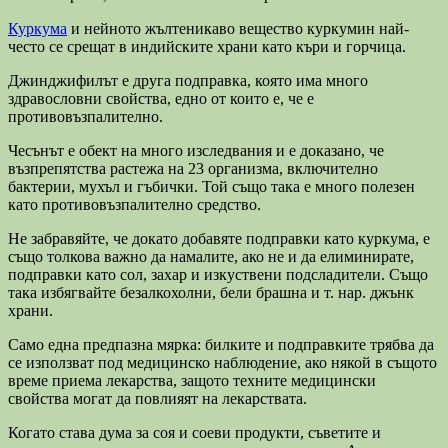
Куркума
и нейното жълтеникаво вещество куркумин най-
често се срещат в индийските храни като къри и горчица.
Джинджифилът е друга подправка, която има много
здравословни свойства, едно от които е, че е
противовъзпалително.
Чесънът е обект на много изследвания и е доказано, че
възпрепятства растежа на 23 организма, включително
бактерии, мухъл и гъбички. Той също така е много полезен
като противовъзпалително средство.
Не забравяйте, че докато добавяте подправки като куркума, е
също толкова важно да намалите, ако не и да елиминирате,
подправки като сол, захар и изкуствени подсладители. Също
така избягвайте безалкохолни, бели брашна и т. нар. джънк
храни.
Само една предпазна мярка: билките и подправките трябва да
се използват под медицинско наблюдение, ако някой в същото
време приема лекарства, защото техните медицински
свойства могат да повлияят на лекарствата.
Когато става дума за соя и соеви продукти, съветите и