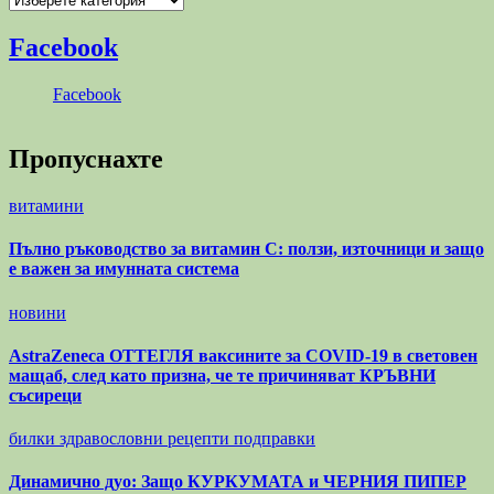
Facebook
Facebook
Пропуснахте
витамини
Пълно ръководство за витамин С: ползи, източници и защо
е важен за имунната система
новини
AstraZeneca ОТТЕГЛЯ ваксините за COVID-19 в световен
мащаб, след като призна, че те причиняват КРЪВНИ
съсиреци
билки
здравословни рецепти
подправки
Динамично дуо: Защо КУРКУМАТА и ЧЕРНИЯ ПИПЕР