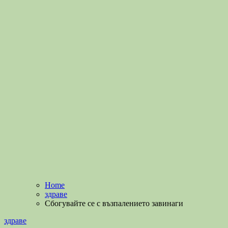
Home
здраве
Сбогувайте се с възпалението завинаги
здраве