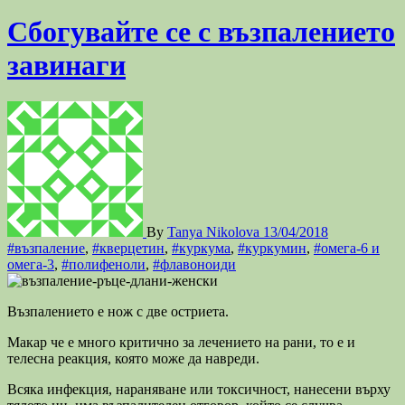
Сбогувайте се с възпалението
завинаги
By
Tanya Nikolova
13/04/2018
#възпаление
,
#кверцетин
,
#куркума
,
#куркумин
,
#омега-6 и
омега-3
,
#полифеноли
,
#флавоноиди
Възпалението е нож с две остриета.
Макар че е много критично за лечението на рани, то е и
телесна реакция, която може да навреди.
Всяка инфекция, нараняване или токсичност, нанесени върху