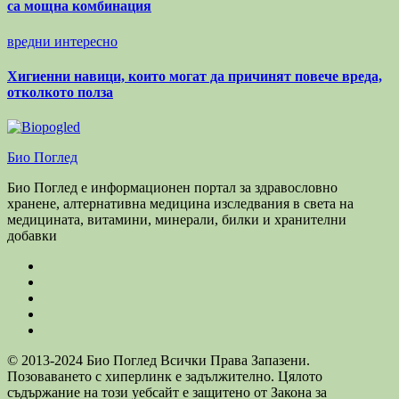
са мощна комбинация
вредни
интересно
Хигиенни навици, които могат да причинят повече вреда,
отколкото полза
Био Поглед
Био Поглед е информационен портал за здравословно
хранене, алтернативна медицина изследвания в света на
медицината, витамини, минерали, билки и хранителни
добавки
© 2013-2024 Био Поглед Всички Права Запазени.
Позоваването с хиперлинк е задължително. Цялото
съдържание на този уебсайт е защитено от Закона за