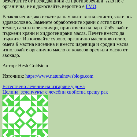
резултатите от изследванията са противоречиви. Ако не е
органична, не я докосвайте, вероятно е
ГМО
.
В заключение, ако искате да намалите възпалението, яжте по-
здравословно. Заменете обработените храни с ястия като
темпе, салати и зеленчуци, приготвени на пара. Избягвайте
пържени храни и хидрогенирани масла. Печете вместо да
пържите. Използвайте сурово, органично маслиново олио,
омега-9 мастна киселина и вместо царевица и сродни масла
използвайте органично масло от кокосов орех или масло от
авокадо.
Автор: Hesh Goldstein
Източник:
https://www.naturalnewsblogs.com
Навигация
Естествено лечение на изгаряне у дома
Целина: зеленчукът с лечебни свойства срещу рак