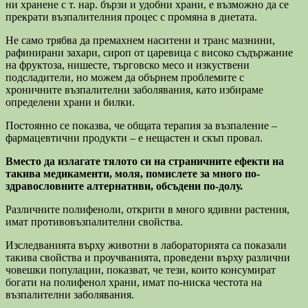
ни хранене с т. нар. бързи и удобни храни, е възможно да се
прекрати възпалителния процес с промяна в диетата.
Не само трябва да премахнем наситени и транс мазнини,
рафинирани захари, сироп от царевица с високо съдържание
на фруктоза, нишесте, търговско месо и изкуствени
подсладители, но можем да обърнем проблемите с
хроничните възпалителни заболявания, като избираме
определени храни и билки.
Постоянно се показва, че общата терапия за възпаление –
фармацевтични продукти – е нещастен и скъп провал.
Вместо да излагате тялото си на страничните ефекти на
такива медикаменти, моля, помислете за много по-
здравословните алтернативи, обсъдени по-долу.
Различните полифеноли, открити в много ядивни растения,
имат противовъзпалителни свойства.
Изследванията върху животни в лабораторията са показали
такива свойства и проучванията, проведени върху различни
човешки популации, показват, че тези, които консумират
богати на полифенол храни, имат по-ниска честота на
възпалителни заболявания.