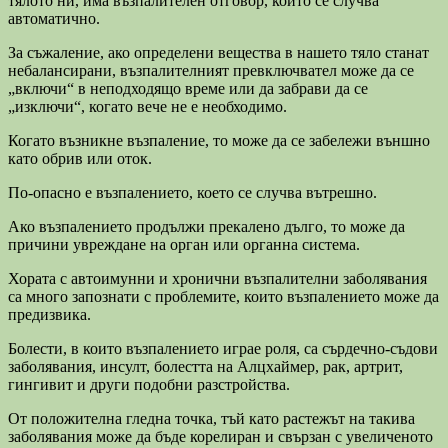
тялото ни, има възпалителен отговор, който се случва
автоматично.
За съжаление, ако определени вещества в нашето тяло станат
небалансирани, възпалителният превключвател може да се
„включи“ в неподходящо време или да забрави да се
„изключи“, когато вече не е необходимо.
Когато възникне възпаление, то може да се забележи външно
като обрив или оток.
По-опасно е възпалението, което се случва вътрешно.
Ако възпалението продължи прекалено дълго, то може да
причини увреждане на орган или органна система.
Хората с автоимунни и хронични възпалителни заболявания
са много запознати с проблемите, които възпалението може да
предизвика.
Болести, в които възпалението играе роля, са сърдечно-съдови
заболявания, инсулт, болестта на Алцхаймер, рак, артрит,
гингивит и други подобни разстройства.
От положителна гледна точка, тъй като растежът на такива
заболявания може да бъде корелиран и свързан с увеличеното