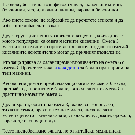
Плодове, богати на този фитохимикал, включват къпини,
боровинки, ягоди, малини, вишни, нарове и боровинки.
Ако пиете сокове, не забравяйте да прочетете етикета и да
избегнете добавената захар.
Друга група диетични хранителни вещества, които днес са
много популярни, са омега мастните киселини. Омега-3
мастните киселини са противовъзпалителни, докато омега-6
киселините действително могат да причинят възпаление.
Ето защо трябва да балансираме използването на омега-6 с
омега-3. Прочетете това
ръководство
за балансиран прием на
тези мазнини.
Ако вашата диета е преобладаващо богата на омега-6 масла,
ще трябва да постигнете баланс, като увеличите омега-3 и
драстично намалите омега-6.
Други храни, богати на омега-3, включват коноп, лен,
тиквени семки, орехи и техните масла, нискомаслени
зеленчуци като – зелена салата, спанак, зеле, домати, броколи,
карфиол, зеленчуци и лук.
Често пренебрегваме ряпата, но от китайски медицински