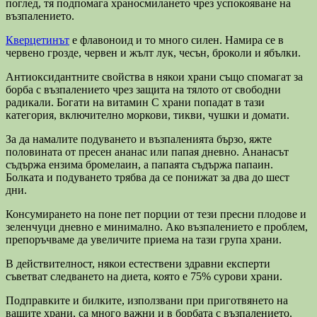
поглед, тя подпомага храносмилането чрез успокояване на
възпалението.
Кверцетинът
е флавоноид и то много силен. Намира се в
червено грозде, червен и жълт лук, чесън, броколи и ябълки.
Антиоксидантните свойства в някои храни също спомагат за
борба с възпалението чрез защита на тялото от свободни
радикали. Богати на витамин С храни попадат в тази
категория, включително моркови, тикви, чушки и домати.
За да намалите подуването и възпаленията бързо, яжте
половината от пресен ананас или папая дневно. Ананасът
съдържа ензима бромелаин, а папаята съдържа папаин.
Болката и подуването трябва да се понижат за два до шест
дни.
Консумирането на поне пет порции от тези пресни плодове и
зеленчуци дневно е минимално. Ако възпалението е проблем,
препоръчваме да увеличите приема на тази група храни.
В действителност, някои естествени здравни експерти
съветват следването на диета, която е 75% сурови храни.
Подправките и билките, използвани при приготвянето на
вашите храни, са много важни и в борбата с възпалението.