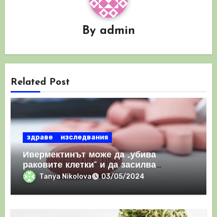
By
admin
Related Post
здраве
изследвания
Ивермектинът може да „убива
раковите клетки“ и да засилва
имунния отговор
Tanya Nikolova
03/05/2024