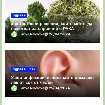
здраве
4 естествени решения, които могат да
помогнат за справяне с РАКА
Tanya Nikolova
26/04/2024
здраве
лек
Ушни инфекции: използвайте домашен
лек от сок от чесън
Tanya Nikolova
25/04/2024