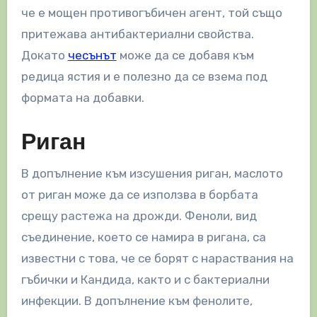
че е мощен противогъбичен агент, той също
притежава антибактериални свойства.
Докато
чесънът
може да се добавя към
редица ястия и е полезно да се взема под
формата на добавки.
Риган
В допълнение към изсушения риган, маслото
от риган може да се използва в борбата
срещу растежа на дрожди. Феноли, вид
съединение, което се намира в ригана, са
известни с това, че се борят с нараствания на
гъбички и Кандида, както и с бактериални
инфекции. В допълнение към фенолите,