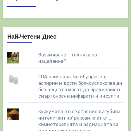
Най-Четени Днес
Заземяване - техника за
изцеление?
FDA признава, че ибупрофен,
аспирин и други болкоуспокояващи
без рецепта могат да предизвикат
смъртоносни инфаркти и инсулти
Куркумата е в състояние да 'убива
интелигентно' ракови клетки ...
химиотерапията и радиацията са
медицински остарели