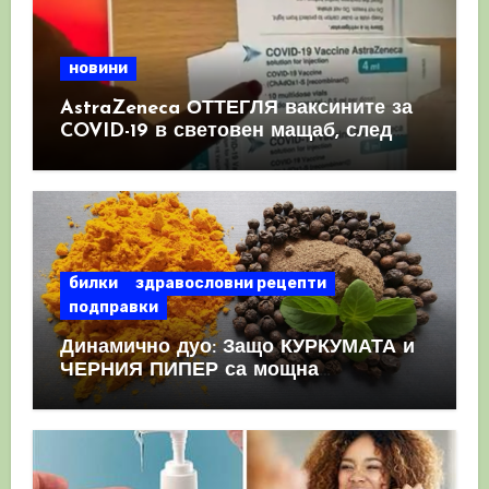
новини
AstraZeneca ОТТЕГЛЯ ваксините за
COVID-19 в световен мащаб, след
като призна, че те причиняват
КРЪВНИ съсиреци
билки
здравословни рецепти
подправки
Динамично дуо: Защо КУРКУМАТА и
ЧЕРНИЯ ПИПЕР са мощна
комбинация