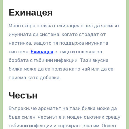
Ехинацея
Много хора ползват ехинацея с цел да засилят
имунната си система, когато страдат от
настинка, защото тя поддържа имунната
система.
Ехинацея
е също и полезна за
борбата с гъбични инфекции. Тази вкусна
билка може да се ползва като чай или да се
приема като добавка.
Чесън
Въпреки, че ароматът на тази билка може да
бъде силен, чесънът е и мощен съюзник срещу
гъбични инфекции и свръхрастежа им. Освен