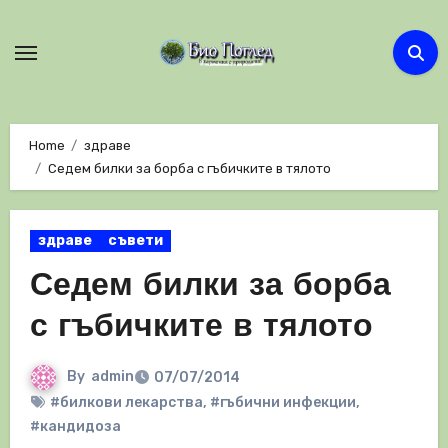
Skip
to
content
Home
здраве
Седем билки за борба с гъбичките в тялото
здраве
съвети
Седем билки за борба
с гъбичките в тялото
By
admin
07/07/2014
#билкови лекарства
,
#гъбични инфекции
,
#кандидоза