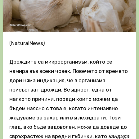
(NaturalNews)
Дрождите са микроорганизъм, който се
намира във всеки човек. Повечето от времето
дори няма индикация, че в организма
присъстват дрожди. Всъщност, една от
малкото причини, поради които можем да
бъдем наясно с това е, когато интензивно
жадуваме за захар или въглехидрати. Този
глад, ако бъде задоволен, може да доведе до
свръхрастеж на вредни гъбички, като
кандида