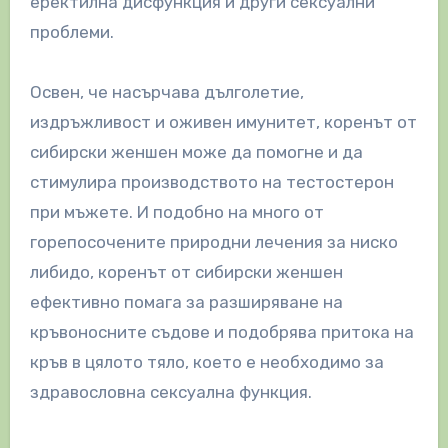
еректилна дисфункция и други сексуални
проблеми.
Освен, че насърчава дълголетие,
издръжливост и оживен имунитет, коренът от
сибирски женшен може да помогне и да
стимулира производството на тестостерон
при мъжете. И подобно на много от
горепосочените природни лечения за ниско
либидо, коренът от сибирски женшен
ефективно помага за разширяване на
кръвоносните съдове и подобрява притока на
кръв в цялото тяло, което е необходимо за
здравословна сексуална функция.