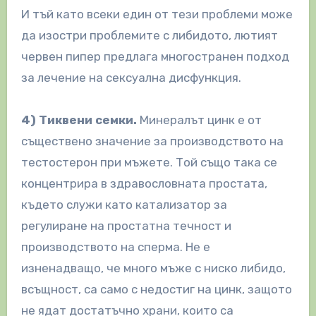
И тъй като всеки един от тези проблеми може
да изостри проблемите с либидото, лютият
червен пипер предлага многостранен подход
за лечение на сексуална дисфункция.
4) Тиквени семки.
Минералът цинк е от
съществено значение за производството на
тестостерон при мъжете. Той също така се
концентрира в здравословната простата,
където служи като катализатор за
регулиране на простатна течност и
производството на сперма. Не е
изненадващо, че много мъже с ниско либидо,
всъщност, са само с недостиг на цинк, защото
не ядат достатъчно храни, които са