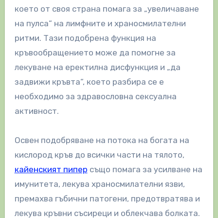
което от своя страна помага за „увеличаване
на пулса“ на лимфните и храносмилателни
ритми. Тази подобрена функция на
кръвообращението може да помогне за
лекуване на еректилна дисфункция и „да
задвижи кръвта“, което разбира се е
необходимо за здравословна сексуална
активност.
Освен подобряване на потока на богата на
кислород кръв до всички части на тялото,
кайенският пипер
също помага за усилване на
имунитета, лекува храносмилателни язви,
премахва гъбични патогени, предотвратява и
лекува кръвни съсиреци и облекчава болката.