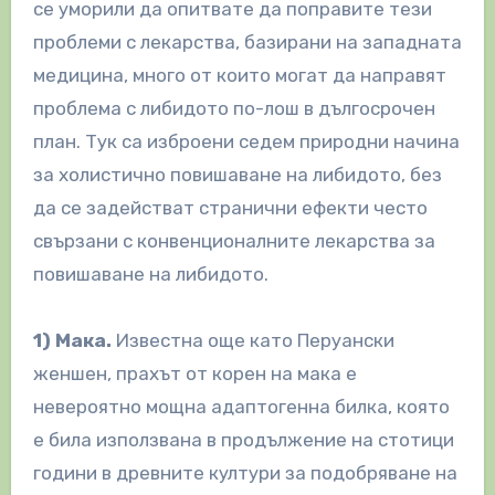
се уморили да опитвате да поправите тези
проблеми с лекарства, базирани на западната
медицина, много от които могат да направят
проблема с либидото по-лош в дългосрочен
план. Тук са изброени седем природни начина
за холистично повишаване на либидото, без
да се задействат странични ефекти често
свързани с конвенционалните лекарства за
повишаване на либидото.
1) Мака.
Известна още като Перуански
женшен, прахът от корен на мака е
невероятно мощна адаптогенна билка, която
е била използвана в продължение на стотици
години в древните култури за подобряване на