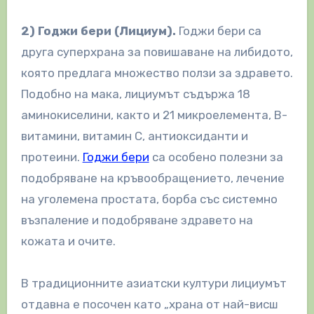
2) Годжи бери (Лициум).
Годжи бери са
друга суперхрана за повишаване на либидото,
която предлага множество ползи за здравето.
Подобно на мака, лициумът съдържа 18
аминокиселини, както и 21 микроелемента, В-
витамини, витамин С, антиоксиданти и
протеини.
Годжи бери
са особено полезни за
подобряване на кръвообращението, лечение
на уголемена простата, борба със системно
възпаление и подобряване здравето на
кожата и очите.
В традиционните азиатски култури лициумът
отдавна е посочен като „храна от най-висш