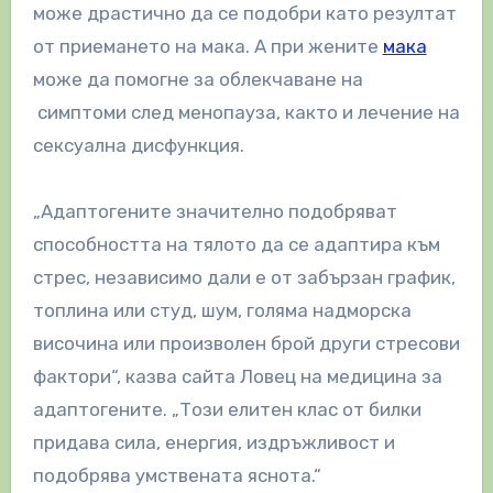
може драстично да се подобри като резултат
от приемането на мака. А при жените
мака
може да помогне за облекчаване на
симптоми след менопауза, както и лечение на
сексуална дисфункция.
„Адаптогените значително подобряват
способността на тялото да се адаптира към
стрес, независимо дали е от забързан график,
топлина или студ, шум, голяма надморска
височина или произволен брой други стресови
фактори“, казва сайта Ловец на медицина за
адаптогените. „Този елитен клас от билки
придава сила, енергия, издръжливост и
подобрява умствената яснота.“