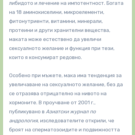
либидото и лечение на импотентност. Богата
на 18 аминокиселини, микроелементи,
фитонутриенти, витамини, минерали,
протеини и други хранителни вещества,
маката може естествено да увеличи
сексуалното желание и функция при тези,
които я консумират редовно.
Особено при мъжете, мака има тенденция за
увеличаване на сексуалното желание, без да
се отразява отрицателно на нивото на
хормоните. В проучване от 2001 г.,
публикувано в
Азиатски журнал по
андрология
, изследователите открили, че
броят на сперматозоидите и подвижността