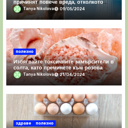
причинят повече вреда, отколкото
полза
Tanya Nikolova
09/05/2024
полезно
Избягвайте токсичните замърсители в
солта, като преминете към розова
хималайска сол
Tanya Nikolova
21/04/2024
здраве
полезно