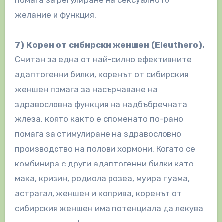
желание и функция.
7) Корен от сибирски женшен (Eleuthero).
Считан за една от най-силно ефективните
адаптогенни билки, коренът от сибирския
женшен помага за насърчаване на
здравословна функция на надбъбречната
жлеза, която както е споменато по-рано
помага за стимулиране на здравословно
производство на полови хормони. Когато се
комбинира с други адаптогенни билки като
мака, кризин, родиола розеа, муира пуама,
астрагал, женшен и коприва, коренът от
сибирския женшен има потенциала да лекува