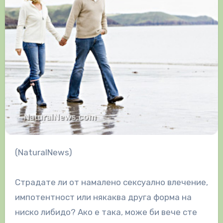
(NaturalNews)
Страдате ли от намалено сексуално влечение,
импотентност или някаква друга форма на
ниско либидо? Ако е така, може би вече сте