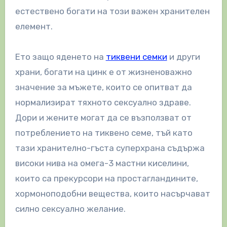
естествено богати на този важен хранителен
елемент.
Ето защо яденето на
тиквени семки
и други
храни, богати на цинк е от жизненоважно
значение за мъжете, които се опитват да
нормализират тяхното сексуално здраве.
Дори и жените могат да се възползват от
потреблението на тиквено семе, тъй като
тази хранително-гъста суперхрана съдържа
високи нива на омега-3 мастни киселини,
които са прекурсори на простагландините,
хормоноподобни вещества, които насърчават
силно сексуално желание.