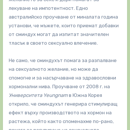
лекуване на импотентност. Едно
австралийско проучване от миналата година
установи, че мъжете, които приемат добавки
от сминдух могат да изпитат значителен
тласък в своето сексуално влечение.
Не само, че сминдухът помага за разпалване
на сексуалното желание, но може да
спомогне и за насърчаване на здравословни
хормонални нива. Проучване от 2008 г. на
Университета Yeungnam
в Южна Корея
открило, че сминдухът генерира стимулиращ
ефект върху производството на хормон на
растежа, който както споменахме по-рано,
помага за регулиране на сексуалното