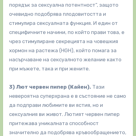
порядък за сексуална потентност“, защото
очевидно подобрява плодовитостта и
стимулира сексуалната функция. И един от
специфичните начини, по който прави това, е
чрез стимулиране секрецията на човешкия
хормон на растежа (HGH), който помага за
насърчаване на сексуалното желание както
при мъжете, така и при жените.
3) Лют червен пипер (Кайен).
Тази
невероятна суперхрана е в състояние не само
да подправи любимите ви ястия, но и
сексуалния ви живот. Лютият червен пипер
притежава уникалната способност
значително да подобрява кръвообращението,