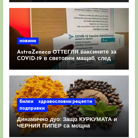
новини
AstraZeneca ОТТЕГЛЯ ваксините за
COVID-19 в световен мащаб, след
като призна, че те причиняват
КРЪВНИ съсиреци
билки
здравословни рецепти
подправки
Динамично дуо: Защо КУРКУМАТА и
ЧЕРНИЯ ПИПЕР са мощна
комбинация