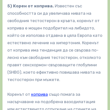
5) Корен от коприва.
Известен със
способността си да увеличава нивата на
свободния тестостерон в кръвта, коренът от
коприва е мощен подобрител на либидото,
който се използва отдавна в цяла Европа като
естествено лечение на хипертония. Коренът
от коприва има тенденция да се свързва по-
лесно към свободния тестостерон, отколкото
правят сексхормон-свързващите глобулини
(SHBG), което ефективно повишава нивата на
тестостерон при мъжете.
Коренът от
коприва
също помага за
насърчаване на подобрена вазодилатация
или естественото отпускане на стените на