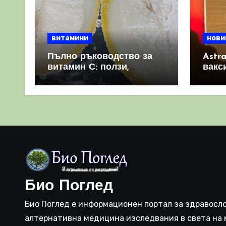
витамини
нови
Пълно ръководство за
Astr
витамин С: ползи,
вакс
източници и защо е
свет
важен за имунната
като 
система
прич
съси
Био Поглед
Био Поглед е информационен портал за здравосло
алтернативна медицина изследвания в света на 