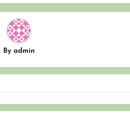
By
admin