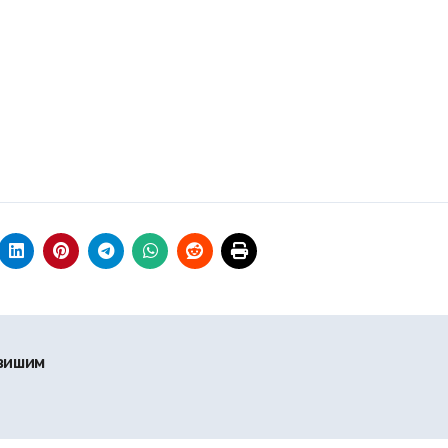
овишим