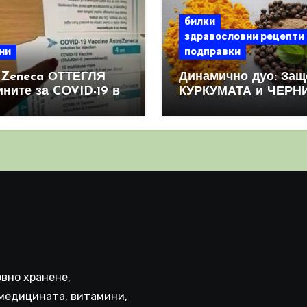
билки
здравословни рецепти
ни
подправки
aZeneca ОТТЕГЛЯ
Динамично дуо: Защ
ините за COVID-19 в
КУРКУМАТА и ЧЕРН
овен мащаб, след
ПИПЕР са мощна
призна, че те
комбинация
иняват КРЪВНИ
реци
вно хранене,
медицината, витамини,