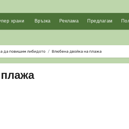
упер храни
Връзка
Реклама
Предлагам
Пол
на да повишим либидото
Влюбена двойка на плажа
 плажа