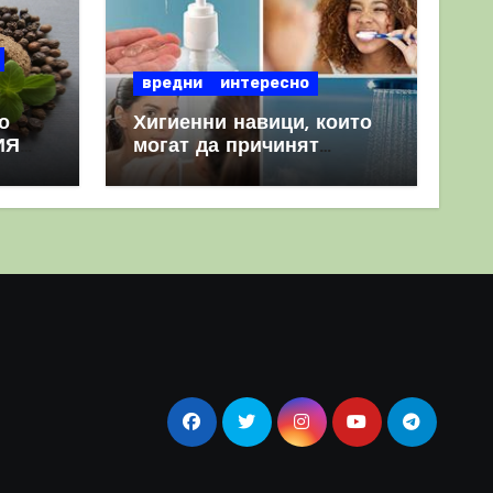
вредни
интересно
о
Хигиенни навици, които
ИЯ
могат да причинят
повече вреда, отколкото
полза