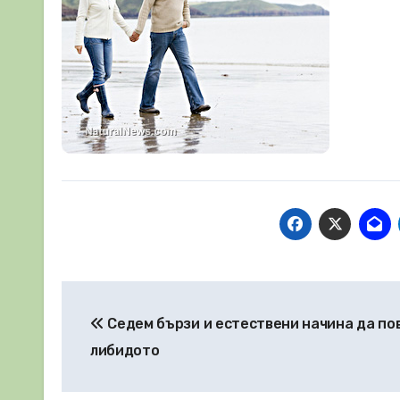
Навигация
Седем бързи и естествени начина да п
либидото