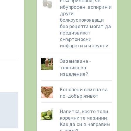
FDA признава, че
ибупрофен, аспирин и
други
болкоуспокояващи
без рецепта могат да
предизвикат
смъртоносни
инфаркти и инсулти
Заземяване -
техника за
изцеление?
Конопени семена за
по-добър живот
Напитка, която топи
коремните мазнини.
Как да си я направим
у дома?