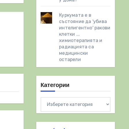
Куркумата е в
състояние да 'убива
интелигентно' ракови
клетки ...
химиотерапията и
радиацията са
медицински
остарели
Категории
Категории