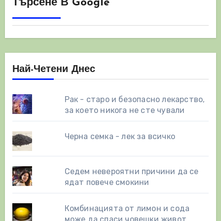
Търсене В Google
Най-Четени Днес
Рак - старо и безопасно лекарство,
за което никога не сте чували
Черна семка - лек за всичко
Седем невероятни причини да се
ядат повече смокини
Комбинацията от лимон и сода
може да спаси човешки живот