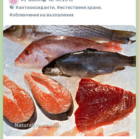
#антиоксиданти
,
#естествени храни
,
#облекчение на възпаления