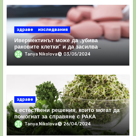
здраве
изследвания
Ивермектинът може да „убива
раковите клетки“ и да засилва
имунния отговор
Tanya Nikolova
03/05/2024
здраве
4 естествени решения, които могат да
помогнат за справяне с РАКА
Tanya Nikolova
26/04/2024