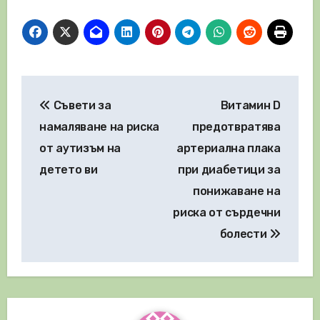
Навигация
Съвети за
Витамин D
намаляване на риска
предотвратява
от аутизъм на
артериална плака
детето ви
при диабетици за
понижаване на
риска от сърдечни
болести