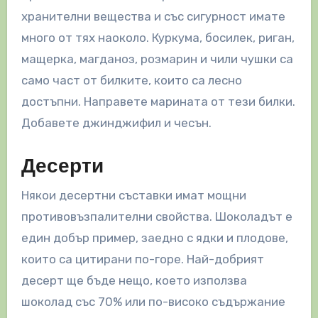
хранителни вещества и със сигурност имате
много от тях наоколо. Куркума, босилек, риган,
мащерка, магданоз, розмарин и чили чушки са
само част от билките, които са лесно
достъпни. Направете марината от тези билки.
Добавете джинджифил и чесън.
Десерти
Някои десертни съставки имат мощни
противовъзпалителни свойства. Шоколадът е
един добър пример, заедно с ядки и плодове,
които са цитирани по-горе. Най-добрият
десерт ще бъде нещо, което използва
шоколад със 70% или по-високо съдържание