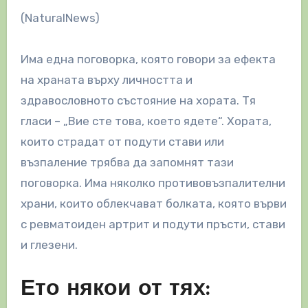
(NaturalNews)
Има една поговорка, която говори за ефекта
на храната върху личността и
здравословното състояние на хората. Тя
гласи – „Вие сте това, което ядете“. Хората,
които страдат от подути стави или
възпаление трябва да запомнят тази
поговорка. Има няколко противовъзпалителни
храни, които облекчават болката, която върви
с ревматоиден артрит и подути пръсти, стави
и глезени.
Ето някои от тях: