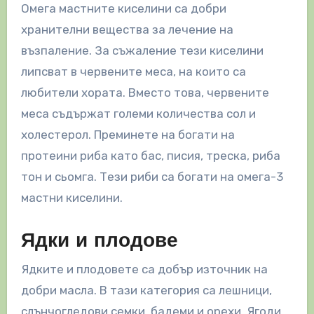
Омега мастните киселини са добри
хранителни вещества за лечение на
възпаление. За съжаление тези киселини
липсват в червените меса, на които са
любители хората. Вместо това, червените
меса съдържат големи количества сол и
холестерол. Преминете на богати на
протеини риба като бас, писия, треска, риба
тон и сьомга. Тези риби са богати на омега-3
мастни киселини.
Ядки и плодове
Ядките и плодовете са добър източник на
добри масла. В тази категория са лешници,
слънчогледови семки, бадеми и орехи. Ягоди,