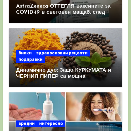
AstraZeneca ОТТЕГЛЯ ваксините за
COVID-19 в световен мащаб, след
като призна, че те причиняват
КРЪВНИ съсиреци
билки
здравословни рецепти
подправки
Динамично дуо: Защо КУРКУМАТА и
ЧЕРНИЯ ПИПЕР са мощна
комбинация
вредни
интересно