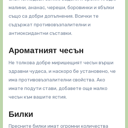
малини, ананас, череши, боровинки и ябълки
също са добри допълнения. Всички те
съдържат противовъзпалителни и
антиоксидантни съставки.
Ароматният чесън
Не толкова добре миришещият чесън върши
здравни чудеса, и наскоро бе установено, че
има противовъзпалителни свойства. Ако
имате подути стави, добавете още малко
чесън към вашите ястия.
Билки
Пресните билки имат огромни количества