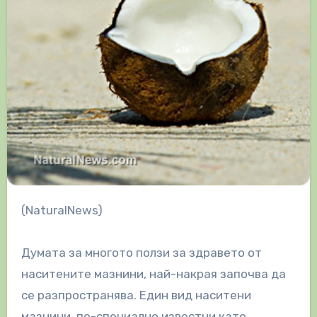
(NaturalNews)
Думата за многото ползи за здравето от
наситените мазнини, най-накрая започва да
се разпространява. Един вид наситени
мазнини, по-специално известни като