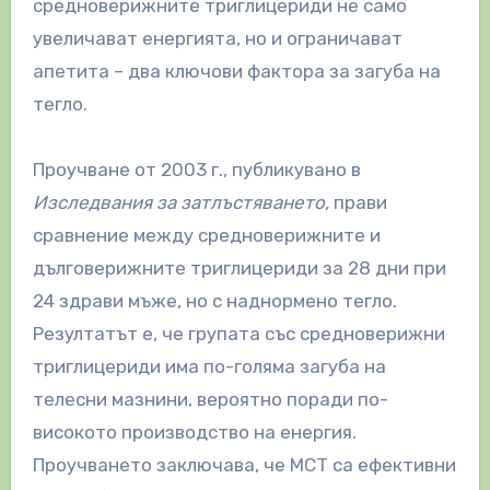
средноверижните триглицериди не само
увеличават енергията, но и ограничават
апетита – два ключови фактора за загуба на
тегло.
Проучване от 2003 г., публикувано в
Изследвания за затлъстяването,
прави
сравнение между средноверижните и
дълговерижните триглицериди за 28 дни при
24 здрави мъже, но с наднормено тегло.
Резултатът е, че групата със средноверижни
триглицериди има по-голяма загуба на
телесни мазнини, вероятно поради по-
високото производство на енергия.
Проучването заключава, че MCT са ефективни