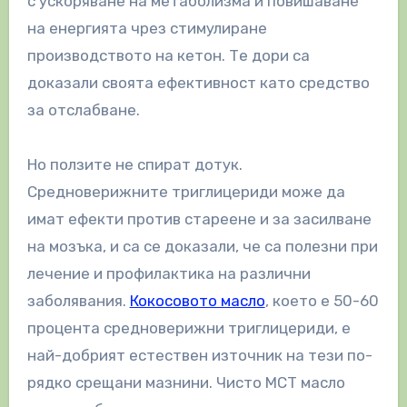
с ускоряване на метаболизма и повишаване
на енергията чрез стимулиране
производството на кетон. Те дори са
доказали своята ефективност като средство
за отслабване.
Но ползите не спират дотук.
Средноверижните триглицериди може да
имат ефекти против стареене и за засилване
на мозъка, и са се доказали, че са полезни при
лечение и профилактика на различни
заболявания.
Кокосовото масло
, което е 50-60
процента средноверижни триглицериди, е
най-добрият естествен източник на тези по-
рядко срещани мазнини. Чисто MCT масло