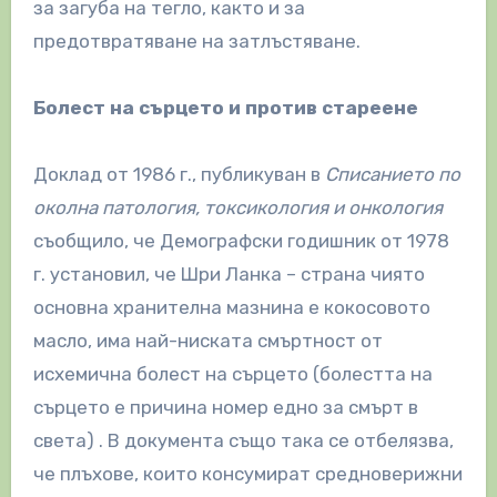
за загуба на тегло, както и за
предотвратяване на затлъстяване.
Болест на сърцето и против стареене
Доклад от 1986 г., публикуван в
Списанието по
околна патология, токсикология и онкология
съобщило, че Демографски годишник от 1978
г. установил, че Шри Ланка – страна чиято
основна хранителна мазнина е кокосовото
масло, има най-ниската смъртност от
исхемична болест на сърцето (болестта на
сърцето е причина номер едно за смърт в
света) . В документа също така се отбелязва,
че плъхове, които консумират средноверижни