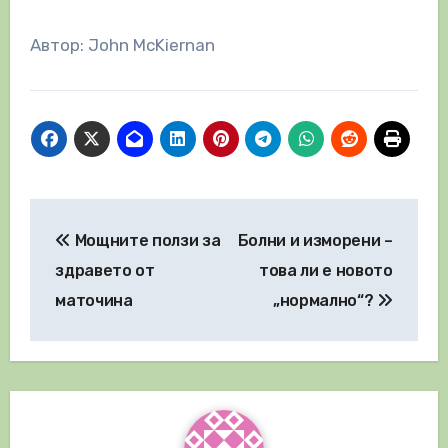
Автор: John McKiernan
Навигация
Мощните ползи за
Болни и изморени –
здравето от
това ли е новото
маточина
„нормално“?