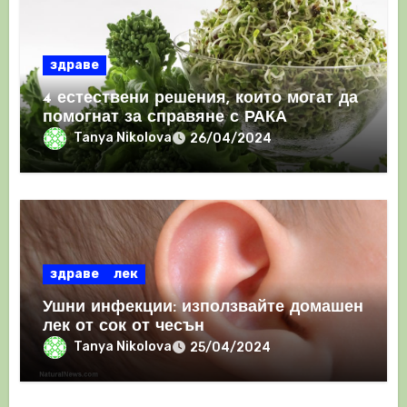
здраве
4 естествени решения, които могат да
помогнат за справяне с РАКА
Tanya Nikolova
26/04/2024
здраве
лек
Ушни инфекции: използвайте домашен
лек от сок от чесън
Tanya Nikolova
25/04/2024