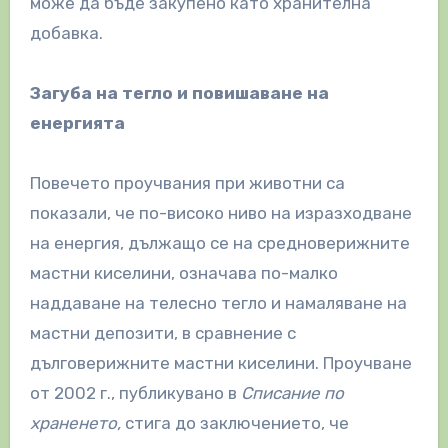
може да бъде закупено като хранителна
добавка.
Загуба на тегло и повишаване на
енергията
Повечето проучвания при животни са
показали, че по-високо ниво на изразходване
на енергия, дължащо се на средноверижните
мастни киселини, означава по-малко
наддаване на телесно тегло и намаляване на
мастни депозити, в сравнение с
дълговерижните мастни киселини. Проучване
от 2002 г., публикувано в
Списание по
храненето,
стига до заключението, че