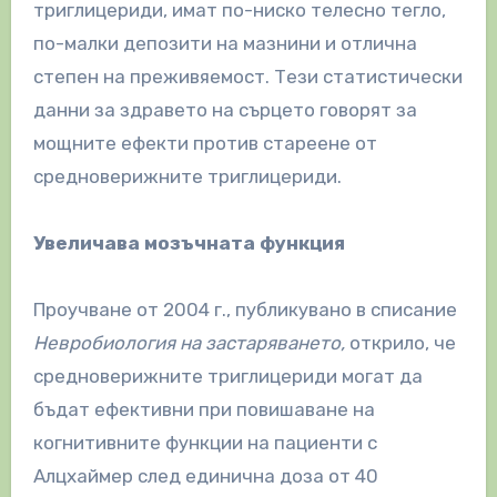
триглицериди, имат по-ниско телесно тегло,
по-малки депозити на мазнини и отлична
степен на преживяемост. Тези статистически
данни за здравето на сърцето говорят за
мощните ефекти против стареене от
средноверижните триглицериди.
Увеличава мозъчната функция
Проучване от 2004 г., публикувано в списание
Невробиология на застаряването,
открило, че
средноверижните триглицериди могат да
бъдат ефективни при повишаване на
когнитивните функции на пациенти с
Алцхаймер след единична доза от 40