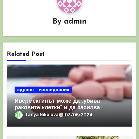
By
admin
Related Post
здраве
изследвания
Ивермектинът може да „убива
раковите клетки“ и да засилва
имунния отговор
Tanya Nikolova
03/05/2024