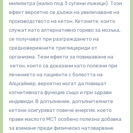
милилитра (малко под 3 супени лъжици). Този
ефект вероятно се дължи на увеличаване на
производството на кетон. Кетоните, които
служат като алтернативно гориво за мозъка,
се получават при разграждането на
средноверижните триглицериди от
организма. Тези ефекти за повишаване на
кетон, които са доказани като полезни при
лечението на пациенти с болестта на
Алцхаймер, вероятно могат да повишат
когнитивната функция също и при здрави
индивиди. В допълнение, допълнителните
кетони осигуряват повече енергия, което
прави маслото MCT особено полезна добавка
за вземане преди физическо натоварване.