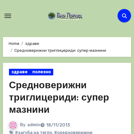
Skip
to
content
Home
здраве
Средноверижни триглицериди: супер мазнини
здраве
полезно
Средноверижни
триглицериди: супер
мазнини
By
admin
18/11/2013
#загуба на тегло
,
#средноверижни