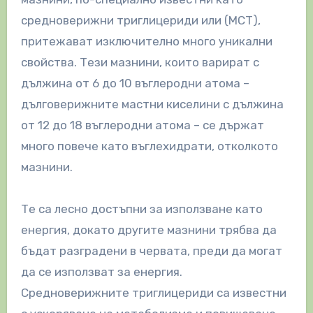
средноверижни триглицериди или (МСТ),
притежават изключително много уникални
свойства. Тези мазнини, които варират с
дължина от 6 до 10 въглеродни атома –
дълговерижните мастни киселини с дължина
от 12 до 18 въглеродни атома – се държат
много повече като въглехидрати, отколкото
мазнини.
Те са лесно достъпни за използване като
енергия, докато другите мазнини трябва да
бъдат разградени в червата, преди да могат
да се използват за енергия.
Средноверижните триглицериди са известни