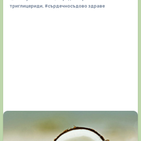
триглицериди
,
#сърдечносъдово здраве