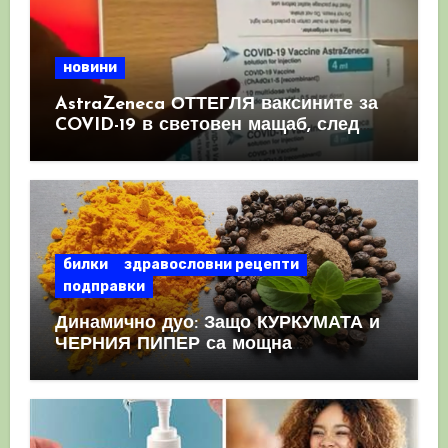
новини
AstraZeneca ОТТЕГЛЯ ваксините за
COVID-19 в световен мащаб, след
като призна, че те причиняват
КРЪВНИ съсиреци
билки
здравословни рецепти
подправки
Динамично дуо: Защо КУРКУМАТА и
ЧЕРНИЯ ПИПЕР са мощна
комбинация