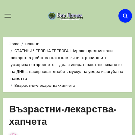
Skip
to
content
Home
новини
СТАТИНИ ЧЕРВЕНА ТРЕВОГА: Широко предписвани
лекарства действат като клетъчни отрови, които
ускоряват стареенето … деактивират възстановяването
на ДНК … насърчават диабет, мускулна умора и загуба на
паметта
Възрастни-лекарства-хапчета
Възрастни-лекарства-
хапчета