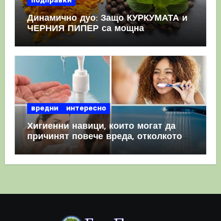
подправки
Динамично дуо: Защо КУРКУМАТА и
ЧЕРНИЯ ПИПЕР са мощна
комбинация
вредни
интересно
Хигиенни навици, които могат да
причинят повече вреда, отколкото
полза