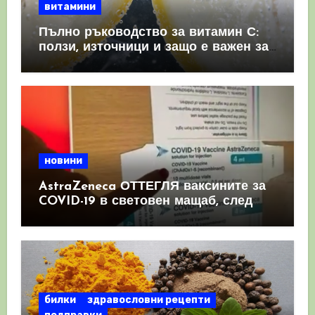
витамини
Пълно ръководство за витамин С:
ползи, източници и защо е важен за
имунната система
новини
AstraZeneca ОТТЕГЛЯ ваксините за
COVID-19 в световен мащаб, след
като призна, че те причиняват
КРЪВНИ съсиреци
билки
здравословни рецепти