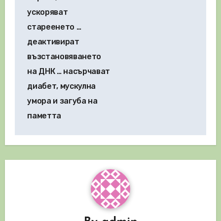
ускоряват
стареенето …
деактивират
възстановяването
на ДНК … насърчават
диабет, мускулна
умора и загуба на
паметта