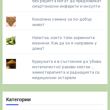
без рецепта могат да предизвикат
смъртоносни инфаркти и инсулти
Конопени семена за по-добър
живот
Напитка, която топи коремните
мазнини. Как да си я направим у
дома?
Куркумата е в състояние да 'убива
интелигентно' ракови клетки ...
химиотерапията и радиацията са
медицински остарели
Категории