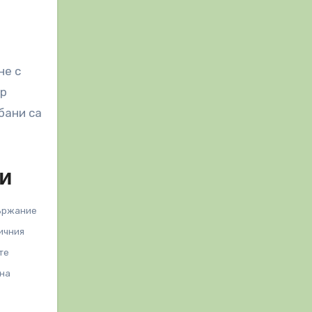
не с
ер
бани са
ни
държание
ичния
те
 на