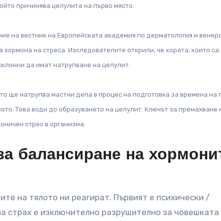
ойто причинява целулита на първо място.
ние на вестник на Европейската академия по дерматология и венеро
 хормона на стреса. Изследователите открили, че хората, които са
склонни да имат натрупване на целулит.
, тo ще натрупва мастни депа в процес на подготовка за времена на 
ото. Това води до образуването на целулит. Ключът за премахване 
роничен стрес в организма.
за балансиране на хормони
ите на тялото ни реагират. Първият е психически /
на страх е изключително разрушително за човешката