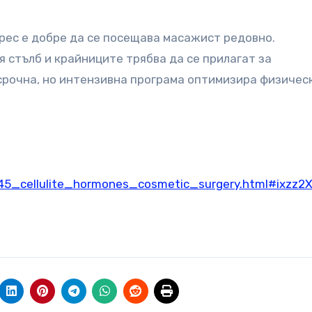
рес е добре да се посещава масажист редовно.
 стълб и крайниците трябва да се прилагат за
осрочна, но интензивна програма оптимизира физичес
5_cellulite_hormones_cosmetic_surgery.html#ixzz2X