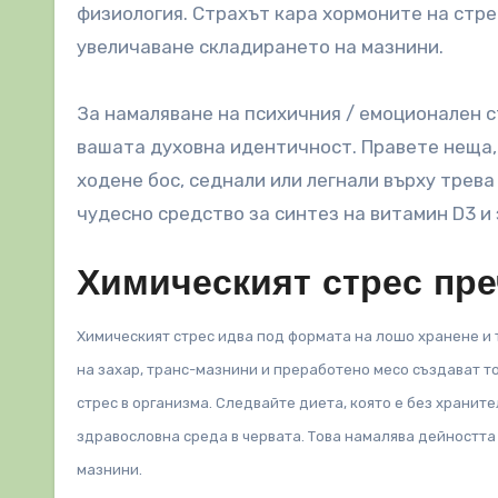
физиология. Страхът кара хормоните на стре
увеличаване складирането на мазнини.
За намаляване на психичния / емоционален с
вашата духовна идентичност. Правете неща, 
ходене бос, седнали или легнали върху трева
чудесно средство за синтез на витамин D3 и 
Химическият стрес пре
Химическият стрес идва под формата на лошо хранене и
на захар, транс-мазнини и преработено месо създават т
стрес в организма. Следвайте диета, която е без хранит
здравословна среда в червата. Това намалява дейността 
мазнини.