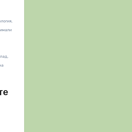
логия,
 имали
глад,
на
те