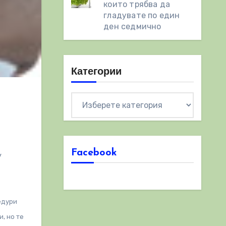
които трябва да
гладувате по един
ден седмично
Категории
Категории
Facebook
у
едури
но те ​​