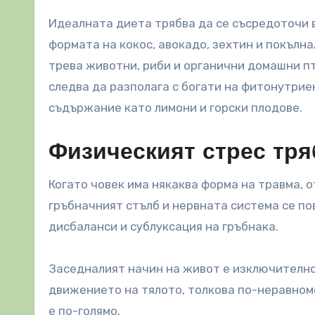
Идеалната диета трябва да се съсредоточи 
формата на кокос, авокадо, зехтин и покълна
трева животни, риби и органични домашни п
следва да разполага с богати на фитонутрие
съдържание като лимони и горски плодове.
Физическият стрес тря
Когато човек има някаква форма на травма, 
гръбначният стълб и нервната система се п
дисбаланси и сублуксация на гръбнака.
Заседналият начин на живот е изключително
движението на тялото, толкова по-неравном
е по-голямо.