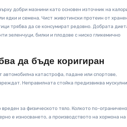
върху добри мазнини като основен източник на калор
ли ядки и семена. Чист животински протеин от хране
тици трябва да се консумират редовно. Добрата диет
нти зеленчуци, билки и плодове с ниско гликемично
бва да бъде коригиран
от автомобилна катастрофа, падане или спортове,
овреждат. Неправилната стойка предизвиква мускулн
 вреден за физическото тяло. Колкото по-ограничено
ерно е износването, а производството на хормона на