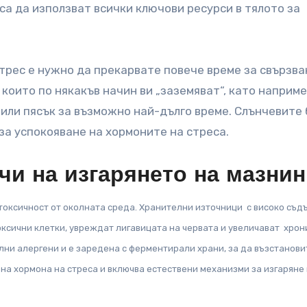
са да използват всички ключови ресурси в тялото за
трес е нужно да прекарвате повече време за свързва
които по някакъв начин ви „заземяват“, като наприм
 или пясък за възможно най-дълго време. Слънчевите 
за успокояване на хормоните на стреса.
чи на изгарянето на мазни
 токсичност от околната среда. Хранителни източници с високо съ
оксични клетки, увреждат лигавицата на червата и увеличават хрон
елни алергени и е заредена с ферментирали храни, за да възстанови
на хормона на стреса и включва естествени механизми за изгаряне