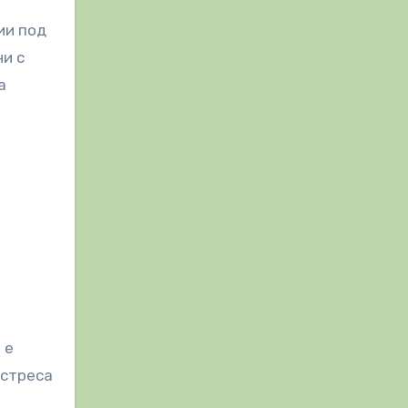
ии под
ни с
а
и
 е
 стреса