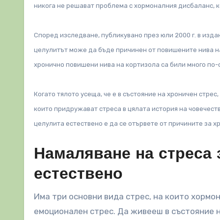
никога не решават проблема с хормоналния дисбаланс, к
Според изследване, публикувано през юли 2000 г. в изда
целулитът може да бъде причинен от повишените нива на
хронично повишени нива на кортизола са били много по-
Когато тялото усеща, че е в състояние на хроничен стрес
които придружават стреса в цялата история на човечеств
целулита естествено е да се отървете от причините за х
Намаляване на стреса 
естествено
Има три основни вида стрес, на които хормон
емоционален стрес. Да живееш в състояние 