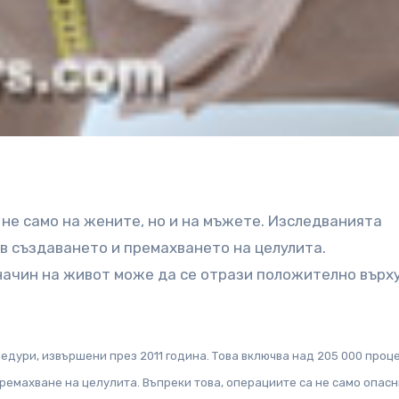
 не само на жените, но и на мъжете. Изследванията
 в създаването и премахването на целулита.
начин на живот може да се отрази положително върх
цедури, извършени през 2011 година. Това включва над 205 000 проц
емахване на целулита. Въпреки това, операциите са не само опасни, 