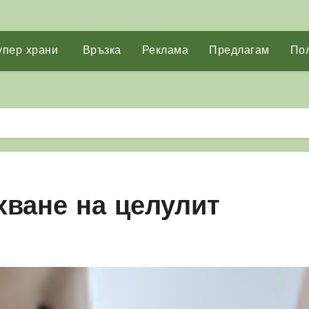
упер храни
Връзка
Реклама
Предлагам
Пол
хване на целулит