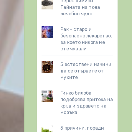
Черен кимион:
Тайната на това
лечебно чудо
Рак - старо и
безопасно лекарство,
за което никога не
сте чували
5 естествени начини
да се отървете от
мухите
Гинко билоба
подобрява притока на
кръв и здравето на
мозъка
5 причини, поради