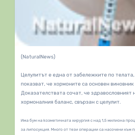
(NaturalNews)
Целулитът е една от забележките по телата,
показват, че хормоните са основен виновник
Доказателствата сочат, че здравословният 
хормоналния баланс, свързан с целулит.
Има бум на kозметичната хирургия с над 1,5 милиона про
за липосукция. Много от тези операции са насочени към пр