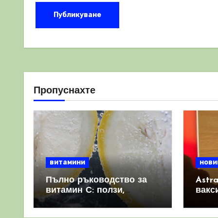
Пропуснахте
витамини
нови
Пълно ръководство за
Astr
витамин С: ползи,
вакс
източници и защо е
свет
важен за имунната
като 