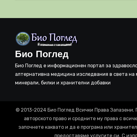
система
прич
съси
Био Поглед
Био Поглед е информационен портал за здравосло
алтернативна медицина изследвания в света на 
минерали, билки и хранителни добавки
© 2013-2024 Био Поглед Всички Права Запазени. 
авторското право и сродните му права с всич
започнете каквато и да е програма или хранител
предоставяме услугите си. С изп