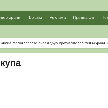
упер храни
Връзка
Реклама
Предлагам
Пол
джифил, горски плодове, риба и други противовъзпалителни храни
купа