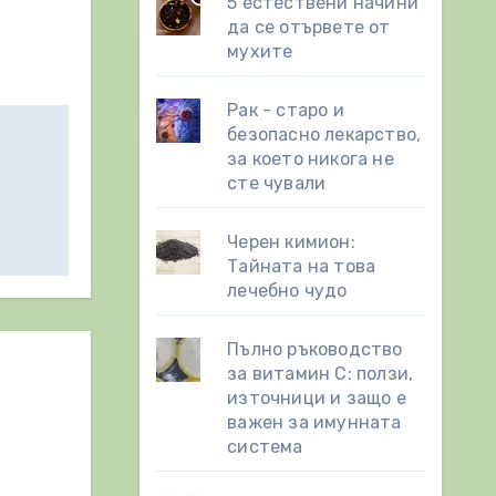
5 естествени начини
да се отървете от
мухите
Рак - старо и
безопасно лекарство,
за което никога не
сте чували
Черен кимион:
Тайната на това
лечебно чудо
Пълно ръководство
за витамин С: ползи,
източници и защо е
важен за имунната
система