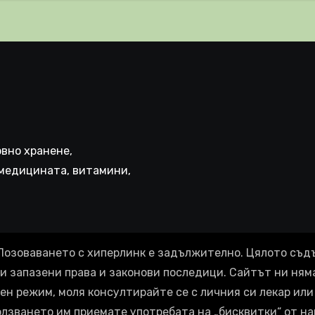
иняват КРЪВНИ
реци
вно хранене,
медицината, витамини,
Позоваването с хиперлинк е задължително. Цялото съд
ки запазени права и законови последици. Сайтът ни ням
ен режим, моля консултирайте се с личния си лекар или 
олзването им приемате употребата на „бисквитки“ от на