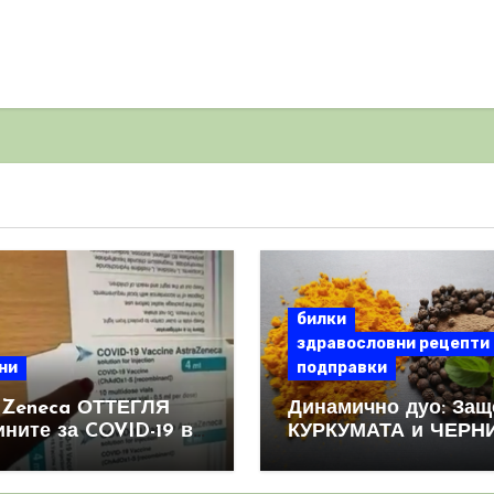
билки
здравословни рецепти
ни
подправки
aZeneca ОТТЕГЛЯ
Динамично дуо: Защ
ините за COVID-19 в
КУРКУМАТА и ЧЕРН
овен мащаб, след
ПИПЕР са мощна
призна, че те
комбинация