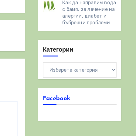
Как да направим вода
с бамя, за лечение на
алергии, диабет и
бъбречни проблеми
Категории
Категории
Facebook