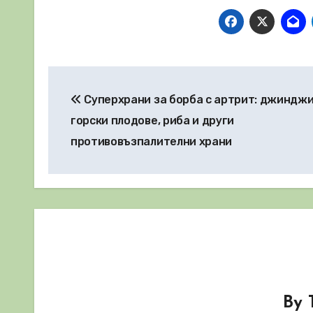
Навигация
Суперхрани за борба с артрит: джинджи
горски плодове, риба и други
противовъзпалителни храни
By