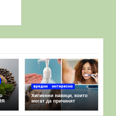
вредни
интересно
о
Хигиенни навици, които
ИЯ
могат да причинят
повече вреда, отколкото
полза