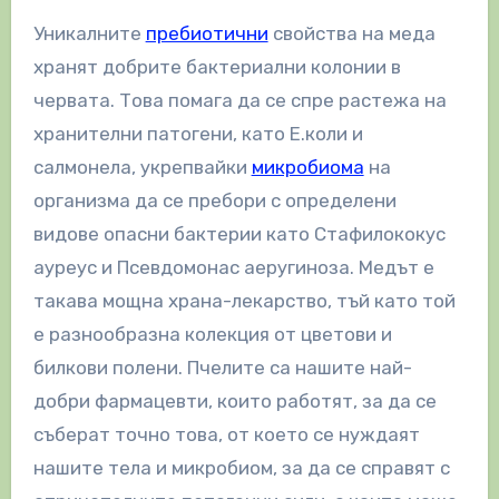
Уникалните
пребиотични
свойства на меда
хранят добрите бактериални колонии в
червата. Това помага да се спре растежа на
хранителни патогени, като Е.коли и
салмонела, укрепвайки
микробиома
на
организма да се пребори с определени
видове опасни бактерии като Стафилококус
ауреус и Псевдомонас аеругиноза. Медът е
такава мощна храна-лекарство, тъй като той
е разнообразна колекция от цветови и
билкови полени. Пчелите са нашите най-
добри фармацевти, които работят, за да се
съберат точно това, от което се нуждаят
нашите тела и микробиом, за да се справят с