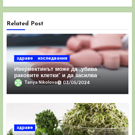
Related Post
здраве
изследвания
Ивермектинът може да „убива
раковите клетки“ и да засилва
имунния отговор
Tanya Nikolova
03/05/2024
здраве