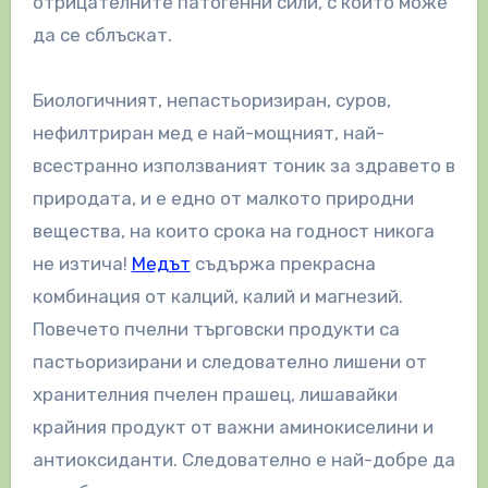
отрицателните патогенни сили, с които може
да се сблъскат.
Биологичният, непастьоризиран, суров,
нефилтриран мед е най-мощният, най-
всестранно използваният тоник за здравето в
природата, и е едно от малкото природни
вещества, на които срока на годност никога
не изтича!
Медът
съдържа прекрасна
комбинация от калций, калий и магнезий.
Повечето пчелни търговски продукти са
пастьоризирани и следователно лишени от
хранителния пчелен прашец, лишавайки
крайния продукт от важни аминокиселини и
антиоксиданти. Следователно е най-добре да