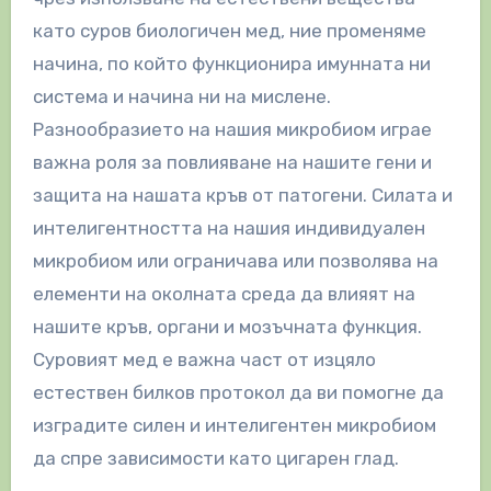
като суров биологичен мед, ние променяме
начина, по който функционира имунната ни
система и начина ни на мислене.
Разнообразието на нашия микробиом играе
важна роля за повлияване на нашите гени и
защита на нашата кръв от патогени. Силата и
интелигентността на нашия индивидуален
микробиом или ограничава или позволява на
елементи на околната среда да влияят на
нашите кръв, органи и мозъчната функция.
Суровият мед е важна част от изцяло
естествен билков протокол да ви помогне да
изградите силен и интелигентен микробиом
да спре зависимости като цигарен глад.