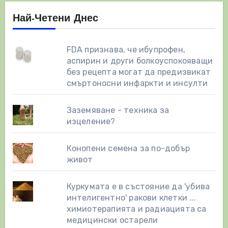
Най-Четени Днес
FDA признава, че ибупрофен,
аспирин и други болкоуспокояващи
без рецепта могат да предизвикат
смъртоносни инфаркти и инсулти
Заземяване - техника за
изцеление?
Конопени семена за по-добър
живот
Куркумата е в състояние да 'убива
интелигентно' ракови клетки ...
химиотерапията и радиацията са
медицински остарели