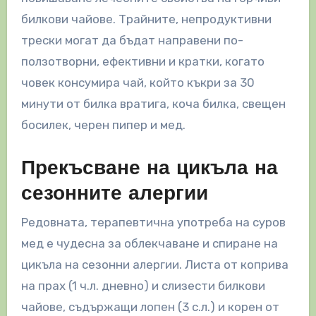
билкови чайове. Трайните, непродуктивни
трески могат да бъдат направени по-
ползотворни, ефективни и кратки, когато
човек консумира чай, който къкри за 30
минути от билка вратига, коча билка, свещен
босилек, черен пипер и мед.
Прекъсване на цикъла на
сезонните алергии
Редовната, терапевтична употреба на суров
мед е чудесна за облекчаване и спиране на
цикъла на сезонни алергии. Листа от коприва
на прах (1 ч.л. дневно) и слизести билкови
чайове, съдържащи лопен (3 с.л.) и корен от