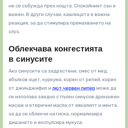
не се събужда през нощта. Спокойният сън е
важен. В други случаи, кашлицата е важна
реакция, за да стимулира премахването на
слуз.
Облекчава конгестията
в синусите
Ако синусите са задръстени, смес от мед,
ябълков оцет, куркума, корен от репей, корен
от джинджифил и
лют червен пипер
може да
се използва заедно с пълен синусов дренажен
масаж и етерични масла от евкалипт и мента,
за да се облекчи натиска, нормализира
дишането и експулсира мукуса.