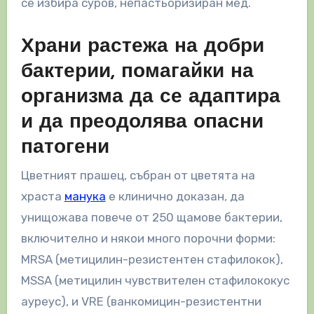
се избира суров, непастьоризиран мед.
Храни растежа на добри
бактерии, помагайки на
организма да се адаптира
и да преодолява опасни
патогени
Цветният прашец, събран от цветята на
храста
манука
е клинично доказан, да
унищожава повече от 250 щамове бактерии,
включително и някои много порочни форми:
MRSA (метицилин-резистентен стафилокок),
MSSA (метицилин чувствителен стафилококус
ауреус), и VRE (ванкомицин-резистентни