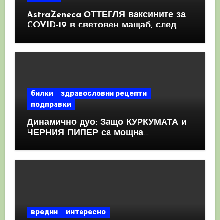
AstraZeneca ОТТЕГЛЯ ваксините за
COVID-19 в световен мащаб, след
като призна, че те причиняват
КРЪВНИ съсиреци
билки
здравословни рецепти
подправки
Динамично дуо: Защо КУРКУМАТА и
ЧЕРНИЯ ПИПЕР са мощна
комбинация
вредни
интересно