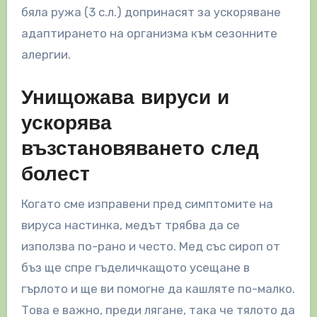
бяла ружа (3 с.л.) допринасят за ускоряване
адаптирането на организма към сезонните
алергии.
Унищожава вируси и
ускорява
възстановяването след
болест
Когато сме изправени пред симптомите на
вируса настинка, медът трябва да се
използва по-рано и често. Мед със сироп от
бъз ще спре гъделичкащото усещане в
гърлото и ще ви помогне да кашляте по-малко.
Това е важно, преди лягане, така че тялото да