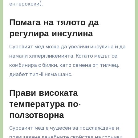
ентерококи).
Помага на тялото да
регулира инсулина
Суровият мед може да увеличи инсулина и да
намали хипергликемията. Когато медът се
комбинира с билки, като семена от тилчец,
диабет тип-II няма шанс.
Прави високата
температура по-
ползотворна
Суровият мед е чудесен за подслаждане и
повишаване лечебните свойства на горчиви