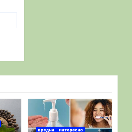
вредни
интересно