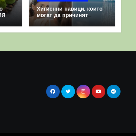
о
Хигиенни навици, които
ИЯ
могат да причинят
повече вреда, отколкото
полза