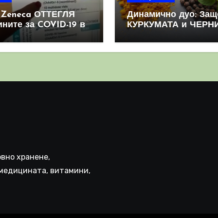
aZeneca ОТТЕГЛЯ
Динамично дуо: Защ
ините за COVID-19 в
КУРКУМАТА и ЧЕРН
овен мащаб, след
ПИПЕР са мощна
призна, че те
комбинация
иняват КРЪВНИ
реци
вно хранене,
медицината, витамини,