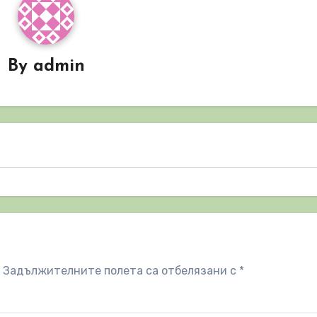
By
admin
Задължителните полета са отбелязани с
*