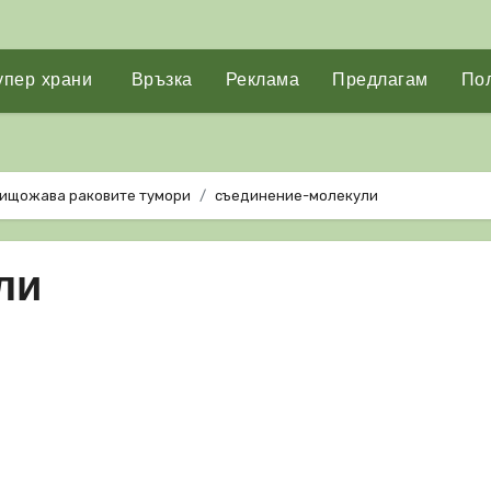
упер храни
Връзка
Реклама
Предлагам
Пол
нищожава раковите тумори
съединение-молекули
ли