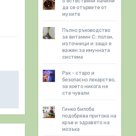
5 естествени начини
да се отървете от
мухите
Пълно ръководство
за витамин С: ползи,
източници и защо е
важен за имунната
система
Рак - старо и
безопасно лекарство,
за което никога не
сте чували
Гинко билоба
подобрява притока на
кръв и здравето на
мозъка