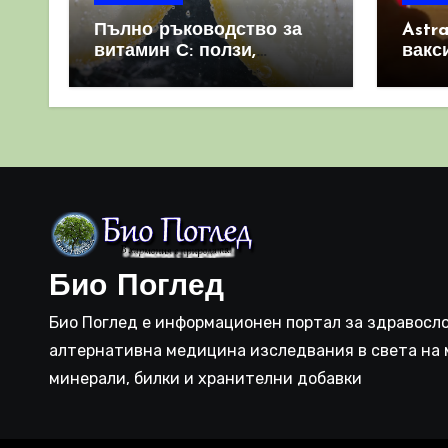
Пълно ръководство за
Astr
витамин С: ползи,
вакс
източници и защо е
свет
важен за имунната
като 
система
прич
съси
Био Поглед
Био Поглед е информационен портал за здравосло
алтернативна медицина изследвания в света на 
минерали, билки и хранителни добавки