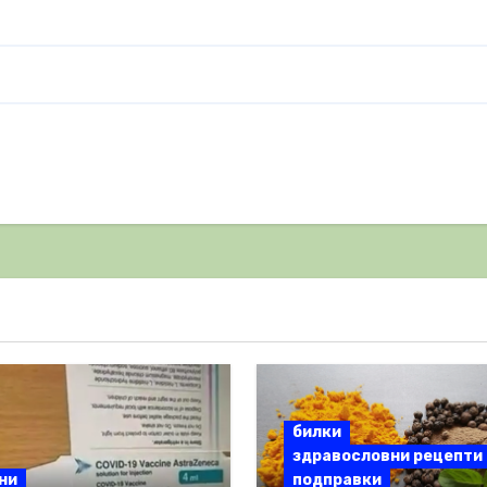
билки
здравословни рецепти
ни
подправки