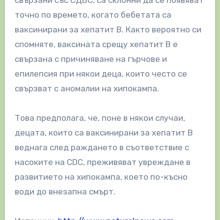
точно по времето, когато бебетата са
ваксинирани за хепатит B. Както вероятно си
спомняте, ваксината срещу хепатит B е
свързана с причиняване на гърчове и
епилепсия при някои деца, които често се
свързват с аномалии на хипокампа.
Това предполага, че, поне в някои случаи,
децата, които са ваксинирани за хепатит B
веднага след раждането в съответствие с
насоките на CDC, преживяват увреждане в
развитието на хипокампа, което по-късно
води до внезапна смърт.