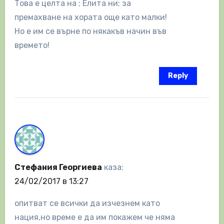
Това е целта на ; Елита ни; за
премахване на хората още като малки!
Но е им се върне по някакъв начин във
времето!
Reply
Стефания Георгиева
каза:
24/02/2017 в 13:27
опитват се всички да изчезнем като
нация,но време е да им покажем че няма