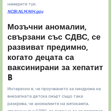
намерите тук:
NCBI.NLM.NIH.gov
.
Мозъчни аномалии,
свързани със СДВС, се
развиват предимно,
когато децата са
ваксинирани за хепатит
B
Интересно е, че проучването за синдрома на
внезапната детска смърт също така
разкрива, че аномалиите на хипокампа,
свързани със СДВС, са склонни да се появяват