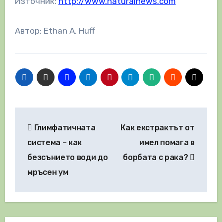
Източник:
http://www.naturalnews.com
Автор: Ethan A. Huff
Навигация
Глимфатичната
Как екстрактът от
система – как
имел помага в
безсънието води до
борбата с рака?
мръсен ум