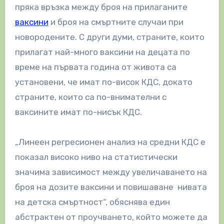
пряка връзка между броя на прилаганите
ваксини
и броя на смъртните случаи при
новородените. С други думи, страните, които
прилагат най-много ваксини на децата по
време на първата година от живота са
установени, че имат по-висок КДС, докато
страните, които са по-внимателни с
ваксините имат по-нисък КДС.
„Линеен регресионен анализ на средни КДС е
показал високо ниво на статистически
значима зависимост между увеличаването на
броя на дозите ваксини и повишаване нивата
на детска смъртност“, обяснява един
абстрактен от проучването, който можете да