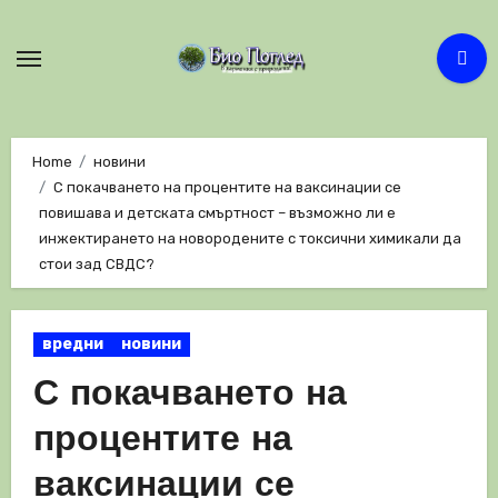
Skip
to
content
Home
новини
С покачването на процентите на ваксинации се
повишава и детската смъртност – възможно ли е
инжектирането на новородените с токсични химикали да
стои зад СВДС?
вредни
новини
С покачването на
процентите на
ваксинации се