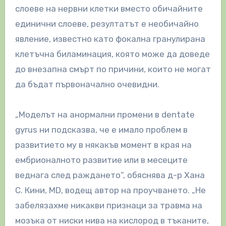
слоеве на нервни клетки вместо обичайните
единични слоеве, резултатът е необичайно
явление, известно като фокална гранулирана
клетъчна биламинация, която може да доведе
до внезапна смърт по причини, които не могат
да бъдат първоначално очевидни.
„Моделът на анормални промени в dentate
gyrus ни подсказва, че е имало проблем в
развитието му в някакъв момент в края на
ембрионалното развитие или в месеците
веднага след раждането“, обяснява д-р Хана
C. Кини, MD, водещ автор на проучването. „Не
забелязахме никакви признаци за травма на
мозъка от ниски нива на кислород в тъканите,