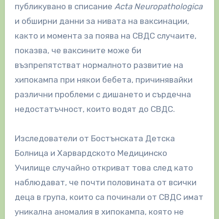
публикувано в списание
Acta Neuropathologica
и обширни данни за нивата на ваксинации,
както и момента за поява на СВДС случаите,
показва, че ваксините може би
възпрепятстват нормалното развитие на
хипокампа при някои бебета, причинявайки
различни проблеми с дишането и сърдечна
недостатъчност, които водят до СВДС.
Изследователи от Бостънската Детска
Болница и Харвардското Медицинско
Училище случайно откриват това след като
наблюдават, че почти половината от всички
деца в група, които са починали от СВДС имат
уникална аномалия в хипокампа, която не