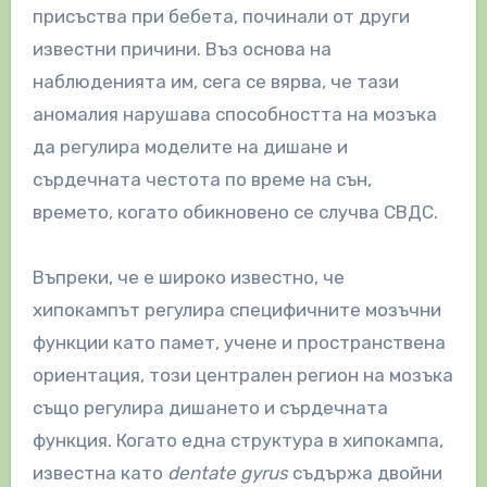
присъства при бебета, починали от други
известни причини. Въз основа на
наблюденията им, сега се вярва, че тази
аномалия нарушава способността на мозъка
да регулира моделите на дишане и
сърдечната честота по време на сън,
времето, когато обикновено се случва СВДС.
Въпреки, че е широко известно, че
хипокампът регулира специфичните мозъчни
функции като памет, учене и пространствена
ориентация, този централен регион на мозъка
също регулира дишането и сърдечната
функция. Когато една структура в хипокампа,
известна като
dentate gyrus
съдържа двойни