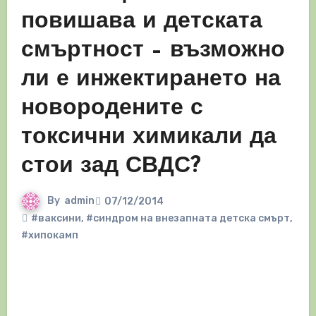
повишава и детската
смъртност – възможно
ли е инжектирането на
новородените с
токсични химикали да
стои зад СВДС?
By
admin
07/12/2014
#ваксини
,
#синдром на внезапната детска смърт
,
#хипокамп