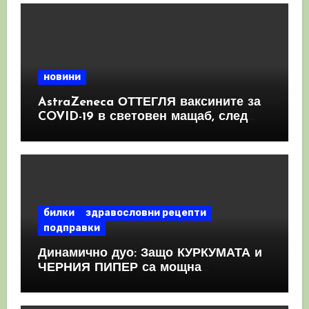
новини
AstraZeneca ОТТЕГЛЯ ваксините за
COVID-19 в световен мащаб, след
като призна, че те причиняват
КРЪВНИ съсиреци
билки
здравословни рецепти
подправки
Динамично дуо: Защо КУРКУМАТА и
ЧЕРНИЯ ПИПЕР са мощна
комбинация