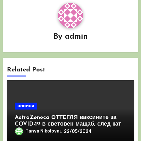
By
admin
Related Post
новини
AstraZeneca ОТТЕГЛЯ ваксините за
COVID-19 в световен мащаб, след като
призна, че те причиняват КРЪВНИ
Tanya Nikolova
22/05/2024
съсиреци