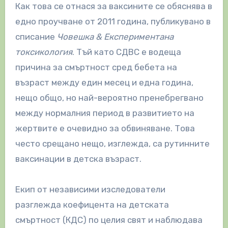
Как това се отнася за ваксините се обяснява в
едно проучване от 2011 година, публикувано в
списание
Човешка & Експериментана
токсикология
. Тъй като СДВС е водеща
причина за смъртност сред бебета на
възраст между един месец и една година,
нещо общо, но най-вероятно пренебрегвано
между нормалния период в развитието на
жертвите е очевидно за обвиняване. Това
често срещано нещо, изглежда, са рутинните
ваксинации в детска възраст.
Екип от независими изследователи
разглежда коефицента на детската
смъртност (КДС) по целия свят и наблюдава