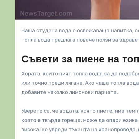
Чаша студена вода е освежаваща напитка, особено след дълъг и горещ ден. Но знаете ли, че пиенето на
топла вода предлага повече ползи за здраве
Съвети за пиене на то
Хората, които пият топла вода, за да подобр
или точно преди лягане. Ако чаша топла вода
добавите няколко лимонови парчета.
Уверете се, че водата, която пиете, има темпе
която е твърде гореща, може да опари езика ви
висока ще увреди тъканта на хранопровода, щ