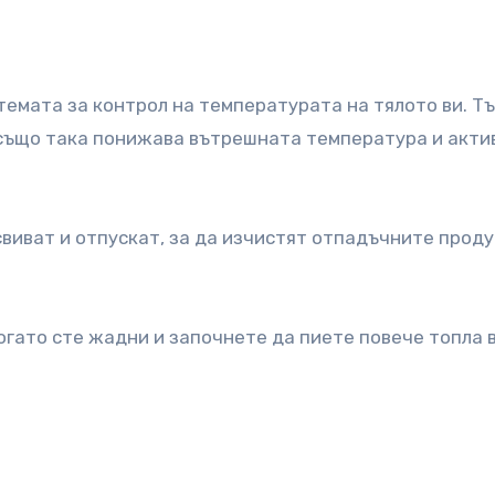
темата за контрол на температурата на тялото ви. Тъ
 също така понижава вътрешната температура и акти
свиват и отпускат, за да изчистят отпадъчните проду
огато сте жадни и започнете да пиете повече топла 