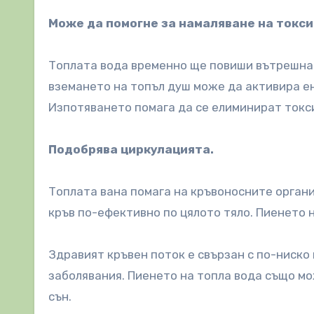
Може да помогне за намаляване на токси
Топлата вода временно ще повиши вътрешнат
вземането на топъл душ може да активира ен
Изпотяването помага да се елиминират токс
Подобрява циркулацията.
Топлата вана помага на кръвоносните органи
кръв по-ефективно по цялото тяло. Пиенето 
Здравият кръвен поток е свързан с по-ниско
заболявания. Пиенето на топла вода също мо
сън.