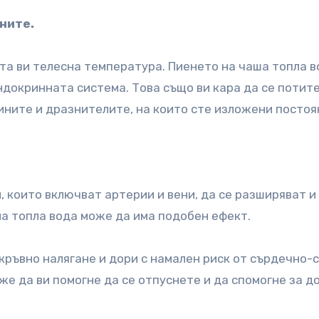
ните.
а ви телесна температура. Пиенето на чаша топла в
докринната система. Това също ви кара да се потите
ините и дразнителите, на които сте изложени постоя
, които включват артерии и вени, да се разширяват и
на топла вода може да има подобен ефект.
 кръвно налягане и дори с намален риск от сърдечно-
же да ви помогне да се отпуснете и да спомогне за д