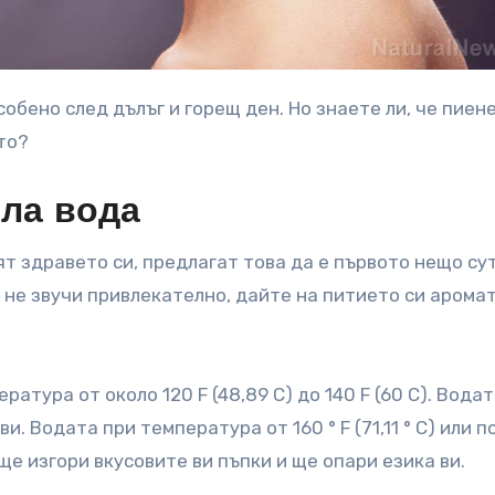
то?
пла вода
ят здравето си, предлагат това да е първото нещо су
 не звучи привлекателно, дайте на питието си аромат
ратура от около 120 F (48,89 C) до 140 F (60 C). Водат
. Водата при температура от 160 ° F (71,11 ° С) или п
е изгори вкусовите ви пъпки и ще опари езика ви.