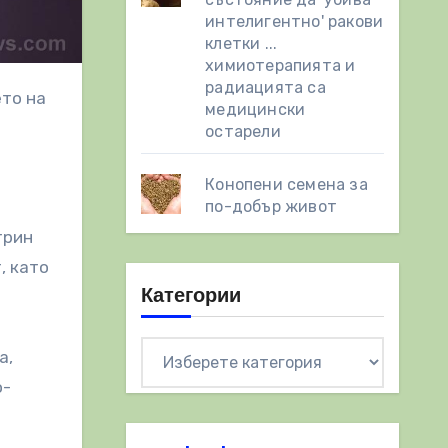
интелигентно' ракови
клетки ...
химиотерапията и
радиацията са
медицински
остарели
Конопени семена за
по-добър живот
трин
, като
Категории
Категории
а,
о-