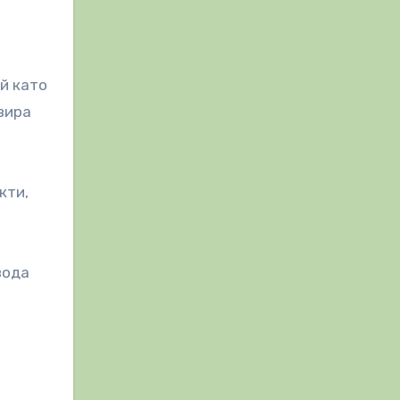
й като
вира
кти,
вода