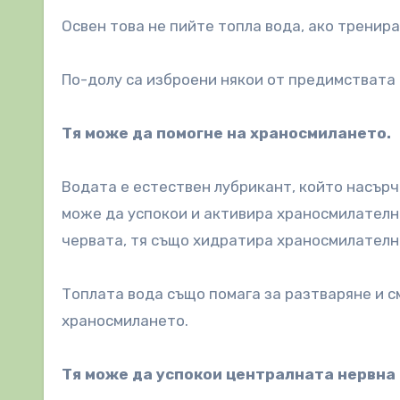
Освен това не пийте топла вода, ако тренир
По-долу са изброени някои от предимствата 
Тя може да помогне на храносмилането.
Водата е естествен лубрикант, който насър
може да успокои и активира храносмилателни
червата, тя също хидратира храносмилателн
Топлата вода също помага за разтваряне и с
храносмилането.
Тя може да успокои централната нервна