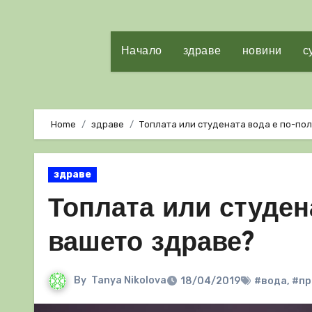
Начало
здраве
новини
с
Home
здраве
Топлата или студената вода е по-по
здраве
Топлата или студен
вашето здраве?
By
Tanya Nikolova
18/04/2019
#вода
,
#пр