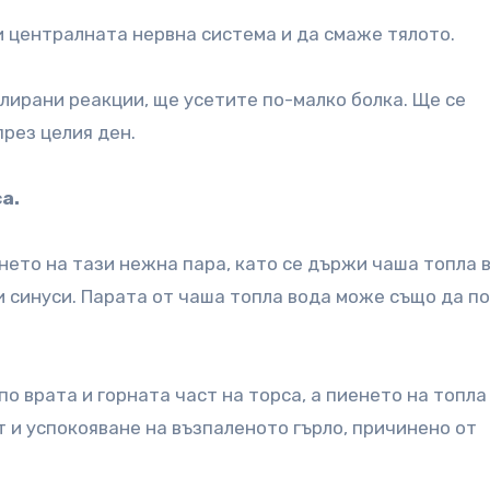
и централната нервна система и да смаже тялото.
олирани реакции, ще усетите по-малко болка. Ще се
рез целия ден.
а.
ето на тази нежна пара, като се държи чаша топла 
 синуси. Парата от чаша топла вода може също да п
о врата и горната част на торса, а пиенето на топла
т и успокояване на възпаленото гърло, причинено от