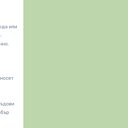
ода или
.
нно.
 носят
съдови
обър