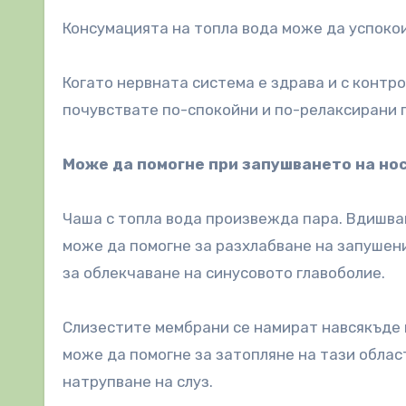
Консумацията на топла вода може да успоко
Когато нервната система е здрава и с контр
почувствате по-спокойни и по-релаксирани п
Може да помогне при запушването на нос
Чаша с топла вода произвежда пара. Вдишван
може да помогне за разхлабване на запушени
за облекчаване на синусовото главоболие.
Слизестите мембрани се намират навсякъде п
може да помогне за затопляне на тази облас
натрупване на слуз.