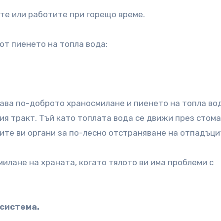
ате или работите при горещо време.
от пиенето на топла вода:
чава по-доброто храносмилане и пиенето на топла во
я тракт. Тъй като топлата вода се движи през стома
ите ви органи за по-лесно отстраняване на отпадъци
милане на храната, когато тялото ви има проблеми с
 система.