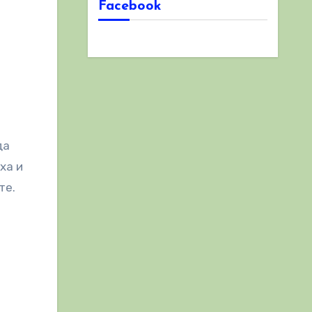
Facebook
да
ха и
те.