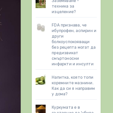
Заземяване -
техника за
изцеление?
FDA признава, че
ибупрофен, аспирин и
други
болкоуспокояващи
без рецепта могат да
предизвикат
смъртоносни
инфаркти и инсулти
Напитка, която топи
коремните мазнини.
Как да си я направим
у дома?
Куркумата е в
състояние да 'убива