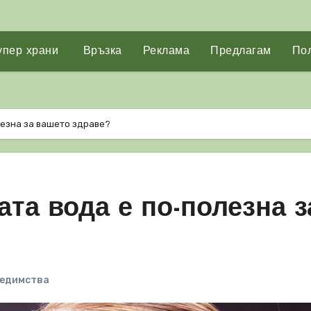
упер храни
Връзка
Реклама
Предлагам
Пол
лезна за вашето здраве?
ата вода е по-полезна з
едимства