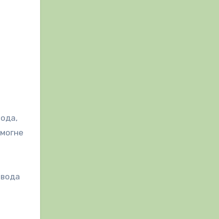
вода,
омогне
 вода