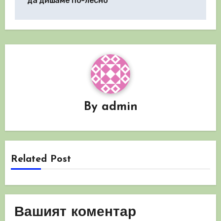
да дишаме по-лесно
By
admin
Related Post
Вашият коментар