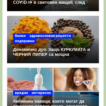
COVID-19 в световен мащаб, след
като призна, че те причиняват
КРЪВНИ съсиреци
билки
здравословни рецепти
подправки
Динамично дуо: Защо КУРКУМАТА и
ЧЕРНИЯ ПИПЕР са мощна
комбинация
вредни
интересно
Хигиенни навици, които могат да