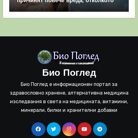
причинят повече вреда, отколкото
полза
Био Поглед
Био Поглед е информационен портал за
здравословно хранене, алтернативна медицина
изследвания в света на медицината, витамини,
минерали, билки и хранителни добавки