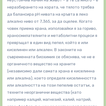
неустойчив начин на живот – а те са много – е
неразбирането на хората, че тялото трябва
да балансира рН нивата на кръвта в леко
алкално ниво от 7,365, за да оцелее. Когато
човек приема храна, използвайки я за гориво,
храносмилателните и метаболитни процеси я
превръщат в един вид пепел, който е или
киселинен или алкален. В законите на
съвременната биохимия се обяснява, че не е
органичното вещество на храните
(независимо дали самата храна е киселинна
или алкална), което определя киселинността
или алкалността на този пепелив остатък, а
техните неорганични вещества (като
например калций, магнезий, калий, натрий,