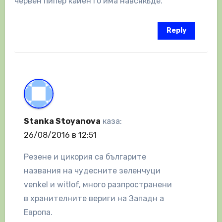
червен пипер кайен го има навсякьде.
Reply
Stanka Stoyanova
каза:
26/08/2016 в 12:51
Резене и цикория са българите
названия на чудесните зеленчуци
venkel и witlof, много разпространени
в хранителните вериги на Западн а
Европа.