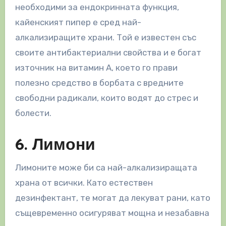
необходими за ендокринната функция,
кайенският пипер е сред най-
алкализиращите храни. Той е известен със
своите антибактериални свойства и е богат
източник на витамин А, което го прави
полезно средство в борбата с вредните
свободни радикали, които водят до стрес и
болести.
6. Лимони
Лимоните може би са най-алкализиращата
храна от всички. Като естествен
дезинфектант, те могат да лекуват рани, като
същевременно осигуряват мощна и незабавна