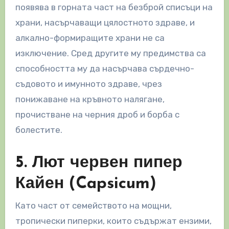
появява в горната част на безброй списъци на
храни, насърчаващи цялостното здраве, и
алкално-формиращите храни не са
изключение. Сред другите му предимства са
способността му да насърчава сърдечно-
съдовото и имунното здраве, чрез
понижаване на кръвното налягане,
прочистване на черния дроб и борба с
болестите.
5. Лют червен пипер
Кайен (Capsicum)
Като част от семейството на мощни,
тропически пиперки, които съдържат ензими,