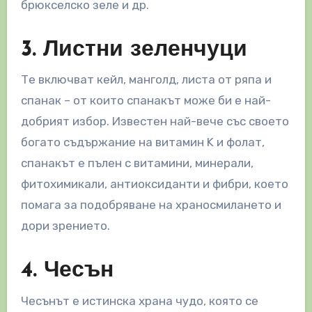
брюкселско зеле и др.
3. Листни зеленчуци
Те включват кейл, манголд, листа от ряпа и
спанак – от които спанакът може би е най-
добрият избор. Известен най-вече със своето
богато съдържание на витамин K и фолат,
спанакът е пълен с витамини, минерали,
фитохимикали, антиоксиданти и фибри, което
помага за подобряване на храносмилането и
дори зрението.
4. Чесън
Чесънът е истинска храна чудо, която се