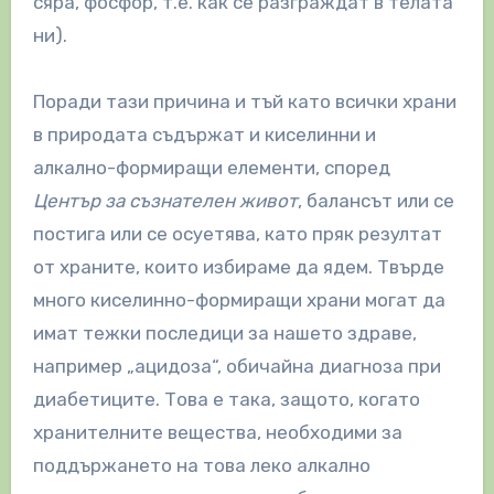
сяра, фосфор, т.е. как се разграждат в телата
ни).
Поради тази причина и тъй като всички храни
в природата съдържат и киселинни и
алкално-формиращи елементи, според
Център за съзнателен живот
, балансът или се
постига или се осуетява, като пряк резултат
от храните, които избираме да ядем. Твърде
много киселинно-формиращи храни могат да
имат тежки последици за нашето здраве,
например „ацидоза“, обичайна диагноза при
диабетиците. Това е така, защото, когато
хранителните вещества, необходими за
поддържането на това леко алкално