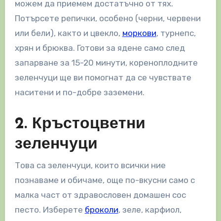
можем да приемем достатъчно от тях.
Потърсете репички, особено (черни, червени
или бели), както и цвекло,
моркови
, турнепс,
хрян и брюква. Готови за ядене само след
запарване за 15-20 минути, кореноплодните
зеленчуци ще ви помогнат да се чувствате
наситени и по-добре заземени.
2. Кръстоцветни
зеленчуци
Това са зеленчуци, които всички ние
познаваме и обичаме, още по-вкусни само с
малка част от здравословен домашен сос
песто. Изберете
броколи
, зеле, карфиол,