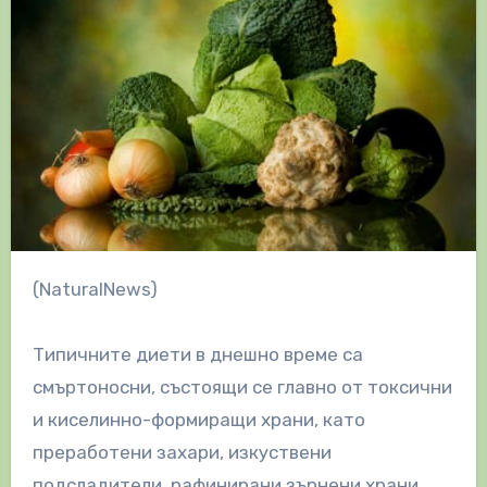
(NaturalNews)
Типичните диети в днешно време са
смъртоносни, състоящи се главно от токсични
и киселинно-формиращи храни, като
преработени захари, изкуствени
подсладители, рафинирани зърнени храни,