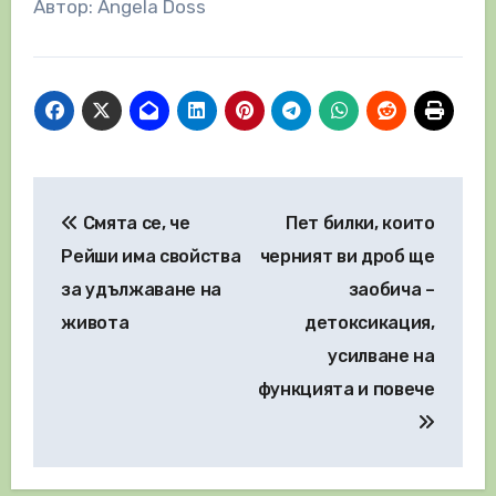
Автор: Angela Doss
Навигация
Смята се, че
Пет билки, които
Рейши има свойства
черният ви дроб ще
за удължаване на
заобича –
живота
детоксикация,
усилване на
функцията и повече