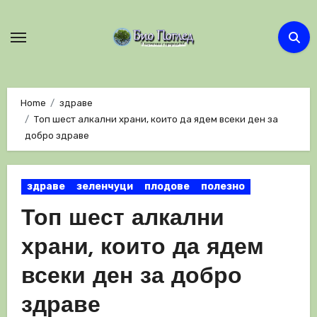
Skip
to
content
Home
здраве
Топ шест алкални храни, които да ядем всеки ден за
добро здраве
здраве
зеленчуци
плодове
полезно
Топ шест алкални
храни, които да ядем
всеки ден за добро
здраве