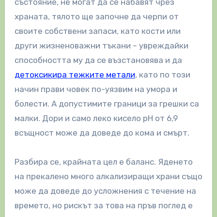
състояние, не могат да се набавят чрез
храната, тялото ще започне да черпи от
своите собствени запаси, като кости или
други жизненоважни тъкани – увреждайки
способността му да се възстановява и да
детоксикира тежките метали
, като по този
начин прави човек по-уязвим на умора и
болести. А допустимите граници за грешки са
малки. Дори и само леко кисело рН от 6,9
всъщност може да доведе до кома и смърт.
Разбира се, крайната цел е баланс. Яденето
на прекалено много алкализиращи храни също
може да доведе до усложнения с течение на
времето, но рискът за това на пръв поглед е