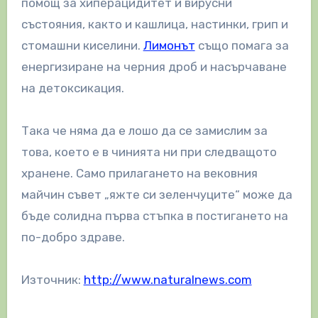
помощ за хиперацидитет и вирусни
състояния, както и кашлица, настинки, грип и
стомашни киселини.
Лимонът
също помага за
енергизиране на черния дроб и насърчаване
на детоксикация.
Така че няма да е лошо да се замислим за
това, което е в чинията ни при следващото
хранене. Само прилагането на вековния
майчин съвет „яжте си зеленчуците“ може да
бъде солидна първа стъпка в постигането на
по-добро здраве.
Източник:
http://www.naturalnews.com