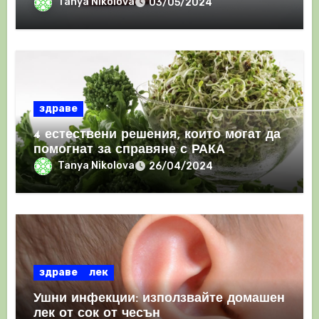
имунния отговор
Tanya Nikolova
03/05/2024
здраве
4 естествени решения, които могат да
помогнат за справяне с РАКА
Tanya Nikolova
26/04/2024
здраве
лек
Ушни инфекции: използвайте домашен
лек от сок от чесън