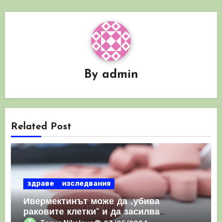
By
admin
Related Post
здраве
изследвания
Ивермектинът може да „убива
раковите клетки“ и да засилва