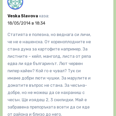
Veska Slavova
каза:
18/05/2014 в 18:34
Статията е полезна, но веднага си личи,
че не е нашенска. От кореноплодните не
стана дума за картофите например. За
листните – кейл, манголд, листа от ряпа
едва ли яде българинът. Лют червен
пипер кайен? Кой го е чувал? Тук си
имаме добри люти чушки. За марулите и
доматите въпрос не стана. За чесъна-
добре, но не можеш да се нахраниш с
чесън. Ще изядеш 2, 3 скилидки. Май е
забравена препоръката всети да си яде
от района и близо до него.