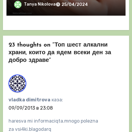
Tanya Nikolova
25/04/2024
23 thoughts on “Топ шест алкални
храни, които да ядем всеки ден за
добро здраве”
vladka dimitrova
каза:
09/09/2013 в 23:08
haresva mi informaciqta.mnogo polezna
za vsi4ki.blagodarq