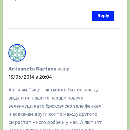
Reply
Antoaneta Gaetany
каза:
13/06/2014 в 20:04
Аз ги ям.Сьщо така много бих искала да
видя и на нашите пазари повече
зеленчуци като брюкселско зеле,фенхел
и всякакви други,които междудругото
си растат много добре и у нас. А лютият