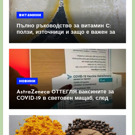
витамини
Пълно ръководство за витамин С:
ползи, източници и защо е важен за
имунната система
новини
AstraZeneca ОТТЕГЛЯ ваксините за
COVID-19 в световен мащаб, след
като призна, че те причиняват
КРЪВНИ съсиреци