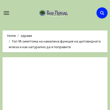
Skip
to
content
Home
здраве
Топ 18 симптома на намалена функция на щитовидната
жлеза и как натурално да я поправите