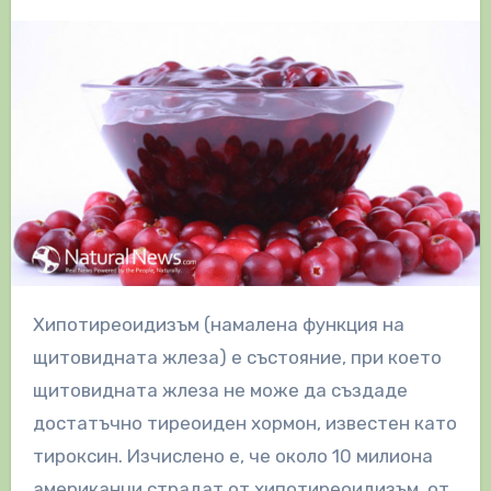
Хипотиреоидизъм (намалена функция на
щитовидната жлеза) е състояние, при което
щитовидната жлеза не може да създаде
достатъчно тиреоиден хормон, известен като
тироксин. Изчислено е, че около 10 милиона
американци страдат от хипотиреоидизъм, от