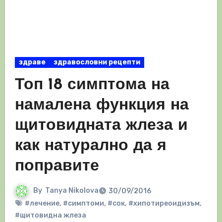
здраве
здравословни рецепти
Топ 18 симптома на
намалена функция на
щитовидната жлеза и
как натурално да я
поправите
By
Tanya Nikolova
30/09/2016
#лечение
,
#симптоми
,
#сок
,
#хипотиреоидизъм
,
#щитовидна жлеза