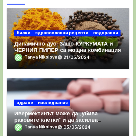
билки
здравословни рецепти
подправки
Динамично дуо: Защо КУРКУМАТА и
ЧЕРНИЯ ПИПЕР са мощна комбинация
Tanya Nikolova
21/05/2024
здраве
изследвания
Ивермектинът може да „убива
раковите клетки“ и да засилва
имунния отговор
Tanya Nikolova
03/05/2024