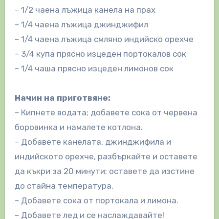
– 1/2 чаена лъжица канела на прах
– 1/4 чаена лъжица джинджифил
– 1/4 чаена лъжица смляно индийско орехче
– 3/4 купа прясно изцеден портокалов сок
– 1/4 чаша прясно изцеден лимонов сок
Начин на приготвяне:
– Кипнете водата; добавете сока от червена
боровинка и намалете котлона.
– Добавете канелата, джинджифила и
индийското орехче, разбъркайте и оставете
да къкри за 20 минути; оставете да изстине
до стайна температура.
– Добавете сока от портокала и лимона.
– Добавете лед и се наслаждавайте!