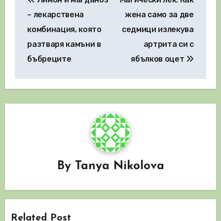
– лекарствена
жена само за две
комбинация, която
седмици излекува
разтваря камъни в
артрита си с
бъбреците
ябълков оцет
By
Tanya Nikolova
Related Post