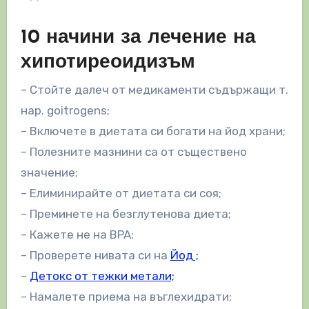
10 начини за лечение на
хипотиреоидизъм
– Стойте далеч от медикаменти съдържащи т.
нар. goitrogens;
– Включете в диетата си богати на йод храни;
– Полезните мазнини са от съществено
значение;
– Елиминирайте от диетата си соя;
– Преминете на безглутенова диета;
– Кажете не на BPA;
– Проверете нивата си на
Йод ;
–
Детокс от тежки метали;
– Намалете приема на въглехидрати;