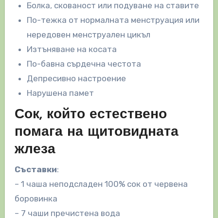
Болка, скованост или подуване на ставите
По-тежка от нормалната менструация или
нередовен менструален цикъл
Изтъняване на косата
По-бавна сърдечна честота
Депресивно настроение
Нарушена памет
Сок, който естествено
помага на щитовидната
жлеза
Съставки
:
– 1 чаша неподсладен 100% сок от червена
боровинка
– 7 чаши пречистена вода