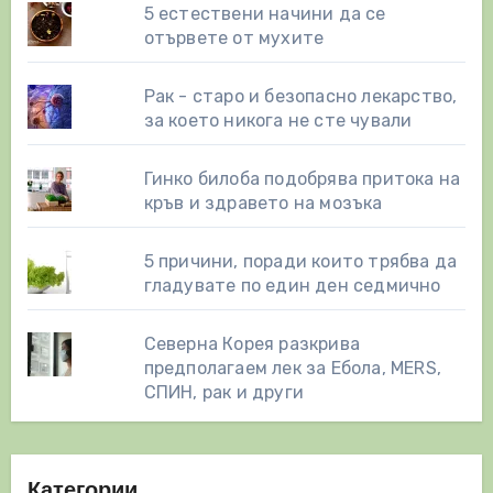
5 естествени начини да се
отървете от мухите
Рак - старо и безопасно лекарство,
за което никога не сте чували
Гинко билоба подобрява притока на
кръв и здравето на мозъка
5 причини, поради които трябва да
гладувате по един ден седмично
Северна Корея разкрива
предполагаем лек за Ебола, MERS,
СПИН, рак и други
Категории