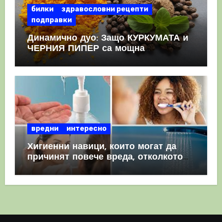
билки
здравословни рецепти
подправки
Динамично дуо: Защо КУРКУМАТА и
ЧЕРНИЯ ПИПЕР са мощна
комбинация
вредни
интересно
Хигиенни навици, които могат да
причинят повече вреда, отколкото
полза