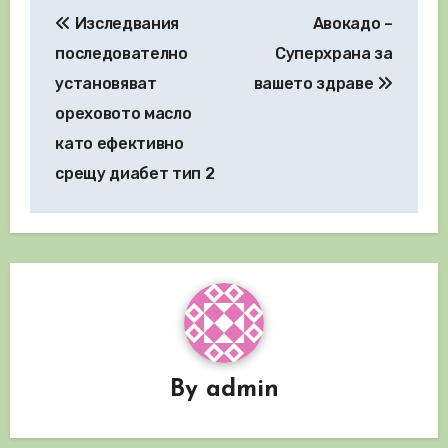
Навигация
Изследвания
Авокадо –
последователно
Суперхрана за
установяват
вашето здраве
ореховото масло
като ефективно
срещу диабет тип 2
By
admin