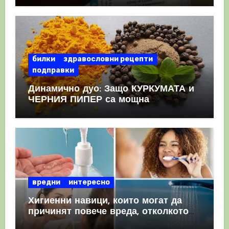
КРЪВНИ съсиреци
билки
здравословни рецепти
подправки
Динамично дуо: Защо КУРКУМАТА и
ЧЕРНИЯ ПИПЕР са мощна
комбинация
вредни
интересно
Хигиенни навици, които могат да
причинят повече вреда, отколкото
полза