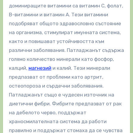
доминиращите витамини са витамин С, фолат,
В-витамини и витамин А. Тези витамини
подобряват общото здравословно състояние
на организма, стимулират имунната система,
както и повишават устойчивостта към
различни заболявания. Патладжанът съдържа
голямо количество минерали като фосфор,
калций,
магнезий
и калий. Тези минерали
предпазват от проблеми като артрит,
остеопороза и сърдечни заболявания.
Патладжанът също е чудесен източник на
диетични фибри. Фибрите предпазват от рак
на дебелото черво, поддържат
храносмилателната система да работи
правилно и поддържат стомаха да се чувства