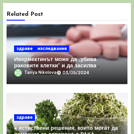
Related Post
здраве
изследвания
Ивермектинът може да „убива
раковите клетки“ и да засилва
имунния отговор
Tanya Nikolova
03/05/2024
здраве
4 естествени решения, които могат да