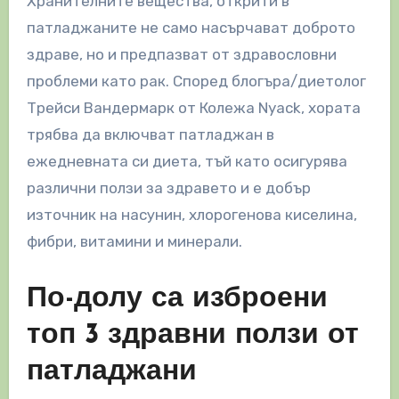
Хранителните вещества, открити в
патладжаните не само насърчават доброто
здраве, но и предпазват от здравословни
проблеми като рак. Според блогъра/диетолог
Трейси Вандермарк от Колежа Nyack, хората
трябва да включват патладжан в
ежедневната си диета, тъй като осигурява
различни ползи за здравето и е добър
източник на насунин, хлорогенова киселина,
фибри, витамини и минерали.
По-долу са изброени
топ 3 здравни ползи от
патладжани