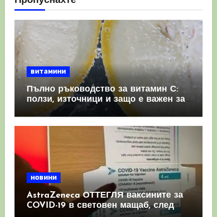
Пропуснахте
витамини
Пълно ръководство за витамин С:
ползи, източници и защо е важен за
имунната система
новини
AstraZeneca ОТТЕГЛЯ ваксините за
COVID-19 в световен мащаб, след
като призна, че те причиняват