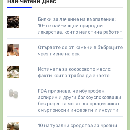
Най-Четени Днес
Билки за лечение на възпаление:
10-те най-мощни природни
лекарства, които наистина работят
Отървете се от камъни в бъбреците
чрез пиене на сок
Истината за кокосовото масло:
факти които трябва да знаете
FDA признава, че ибупрофен,
аспирин и други болкоуспокояващи
без рецепта могат да предизвикат
смъртоносни инфаркти и инсулти
10 натурални средства за чревни