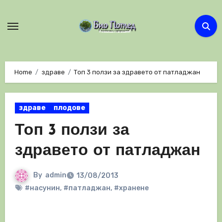
Skip
to
content
Home
здраве
Топ 3 ползи за здравето от патладжан
здраве
плодове
Топ 3 ползи за
здравето от патладжан
By
admin
13/08/2013
#насунин
,
#патладжан
,
#хранене