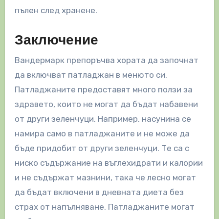
пълен след хранене.
Заключение
Вандермарк препоръчва хората да започнат
да включват патладжан в менюто си.
Патладжаните предоставят много ползи за
здравето, които не могат да бъдат набавени
от други зеленчуци. Например, насунина се
намира само в патладжаните и не може да
бъде придобит от други зеленчуци. Те са с
ниско съдържание на въглехидрати и калории
и не съдържат мазнини, така че лесно могат
да бъдат включени в дневната диета без
страх от напълняване. Патладжаните могат