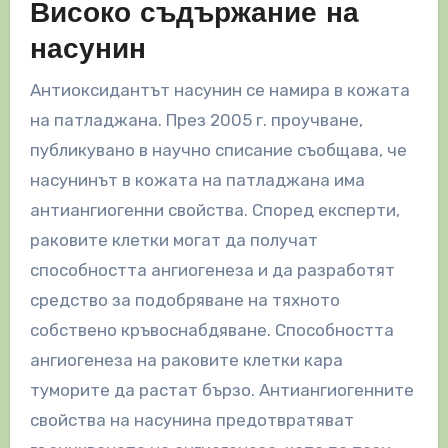
Високо съдържание на
насунин
Антиоксидантът насунин се намира в кожата
на патладжана. През 2005 г. проучване,
публикувано в научно списание съобщава, че
насунинът в кожата на патладжана има
антиангиогенни свойства. Според експерти,
раковите клетки могат да получат
способността ангиогенеза и да разработят
средство за подобряване на тяхното
собствено кръвоснабдяване. Способността
ангиогенеза на раковите клетки кара
туморите да растат бързо. Антиангиогенните
свойства на насунина предотвратяват