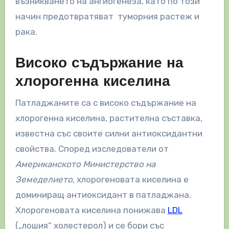
възникването на ангиогенеза, като по този
начин предотвратяват туморния растеж и
рака.
Високо съдържание на
хлорогенна киселина
Патладжаните са с високо съдържание на
хлорогенна киселина, растителна съставка,
известна със своите силни антиоксидантни
свойства. Според изследователи от
Американското Министерство на
Земеделието
, хлорогеновата киселина е
доминиращ антиоксидант в патладжана.
Хлорогеновата киселина понижава
LDL
(„лошия“ холестерол) и се бори със