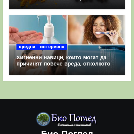
комбинация
вредни
интересно
Хигиенни навици, които могат да
причинят повече вреда, отколкото
полза