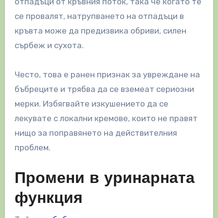
отпадъци от кръвния поток, така че когато те
се провалят, натрупването на отпадъци в
кръвта може да предизвика обриви, силен
сърбеж и сухота.
Често, това е ранен признак за увреждане на
бъбреците и трябва да се вземеат сериозни
мерки. Избягвайте изкушението да се
лекувате с локални кремове, които не правят
нищо за поправянето на действителния
проблем.
Промени в уринарната
функция