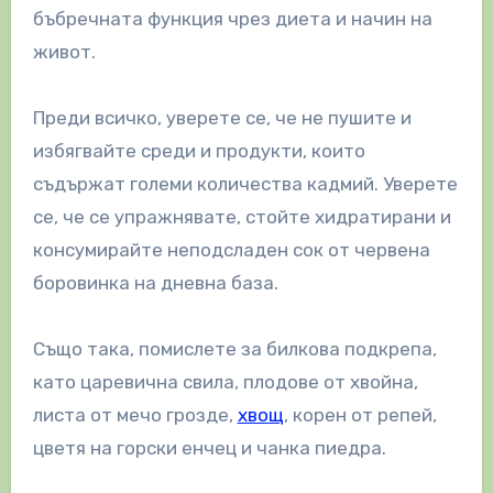
бъбречната функция чрез диета и начин на
живот.
Преди всичко, уверете се, че не пушите и
избягвайте среди и продукти, които
съдържат големи количества кадмий. Уверете
се, че се упражнявате, стойте хидратирани и
консумирайте неподсладен сок от червена
боровинка на дневна база.
Също така, помислете за билкова подкрепа,
като царевична свила, плодове от хвойна,
листа от мечо грозде,
хвощ
, корен от репей,
цветя на горски енчец и чанка пиедра.