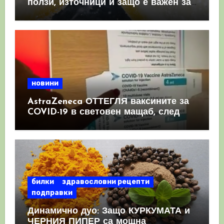
ползи, източници и защо е важен за
имунната система
новини
AstraZeneca ОТТЕГЛЯ ваксините за
COVID-19 в световен мащаб, след
като призна, че те причиняват
КРЪВНИ съсиреци
билки
здравословни рецепти
подправки
Динамично дуо: Защо КУРКУМАТА и
ЧЕРНИЯ ПИПЕР са мощна