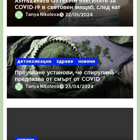
AstraZeneca ОТТЕГЛЯ ваксините за
COVID-19 в световен мащаб, след като
призна, че те причиняват КРЪВНИ
Tanya Nikolova
22/05/2024
съсиреци
детоксикация
здраве
новини
Проучване установи, че спирулина
предпазва от смърт от COVID
Tanya Nikolova
23/04/2024
новини