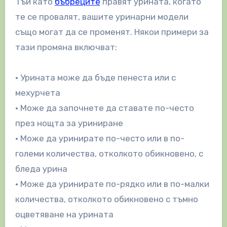
Тъй като
бъбреците
правят урината, когато
те се провалят, вашите уринарни модели
също могат да се променят. Някои примери за
тази промяна включват:
• Урината може да бъде пенеста или с
мехурчета
• Може да започнете да ставате по-често
през нощта за уриниране
• Може да уринирате по-често или в по-
големи количества, отколкото обикновено, с
бледа урина
• Може да уринирате по-рядко или в по-малки
количества, отколкото обикновено с тъмно
оцветяване на урината