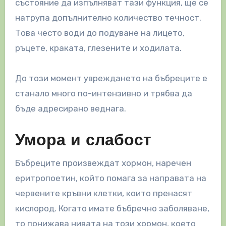
състояние да изпълняват тази функция, ще се
натрупа допълнително количество течност.
Това често води до подуване на лицето,
ръцете, краката, глезените и ходилата.
До този момент увреждането на бъбреците е
станало много по-интензивно и трябва да
бъде адресирано веднага.
Умора и слабост
Бъбреците произвеждат хормон, наречен
еритропоетин, който помага за направата на
червените кръвни клетки, които пренасят
кислород. Когато имате бъбречно заболяване,
то понижава нивата на този хормон, което