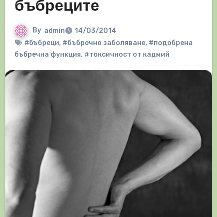
бъбреците
By
admin
14/03/2014
#бъбреци
,
#бъбречно заболяване
,
#подобрена
бъбречна функция
,
#токсичност от кадмий