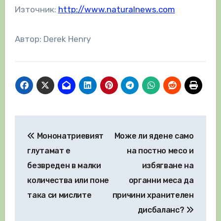
Източник:
http://www.naturalnews.com
Автор: Derek Henry
Навигация
Мононатриевият
Може ли ядене само
глутамат е
на постно месо и
безвреден в малки
избягване на
количества или поне
органни меса да
така си мислите
причини хранителен
дисбаланс?