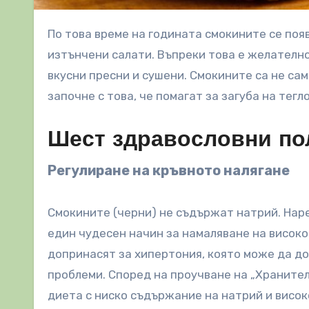
По това време на годината смокините се появяват в различни празнични ястия, вариращи от десерти до
изтънчени салати. Въпреки това е желателно 
вкусни пресни и сушени. Смокините са не сам
започне с това, че помагат за загуба на тегл
Шест здравословни пол
Регулиране на кръвното налягане
Смокините (черни) не съдържат натрий. Наре
един чудесен начин за намаляване на високо
допринасят за хипертония, която може да д
проблеми. Според на проучване на „Хранител
диета с ниско съдържание на натрий и висок