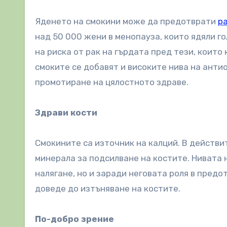
Яденето на смокини може да предотврати
ра
над 50 000 жени в менопауза, които ядяли г
на риска от рак на гърдата пред тези, коит
смоките се добавят и високите нива на анти
промотиране на цялостното здраве.
Здрави кости
Смокините са източник на калций. В действи
минерала за подсилване на костите. Нивата 
налягане, но и заради неговата роля в предо
доведе до изтъняване на костите.
По-добро зрение