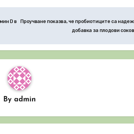
мин D в
Проучване показва, че пробиотиците са наде
добавка за плодови соко
By
admin