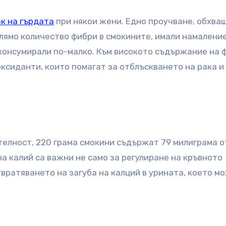
к на гърдата
при някои жени. Едно проучване, обхв
олямо количество фибри в смокините, имали намаление
о консумирали по-малко. Към високото съдържание на 
оксиданти, които помагат за отблъскването на рака и
телност, 220 грама смокини съдържат 79 милиграма о
на калий са важни не само за регулиране на кръвното
твратяването на загуба на калций в урината, което м