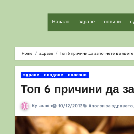
Начало
здраве
новини
с
Home
здраве
Топ 6 причини да започнете да ядете
здраве
плодове
полезно
Топ 6 причини да з
By
admin
10/12/2013
#ползи за здравето