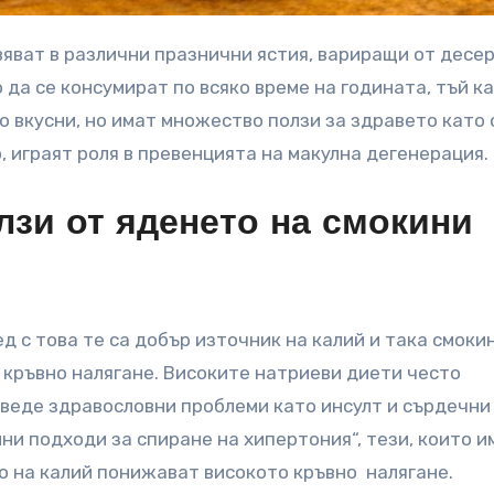
да се консумират по всяко време на годината, тъй ка
о вкусни, но имат множество ползи за здравето като 
о, играят роля в превенцията на макулна дегенерация.
зи от яденето на смокини
д с това те са добър източник на калий и така смоки
 кръвно налягане. Високите натриеви диети често
оведе здравословни проблеми като инсулт и сърдечни
ни подходи за спиране на хипертония“, тези, които и
о на калий понижават високото кръвно налягане.