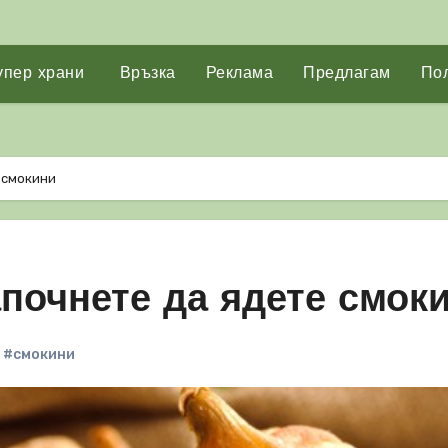
упер храни
Връзка
Реклама
Предлагам
Пол
 смокини
апочнете да ядете смок
,
#смокини