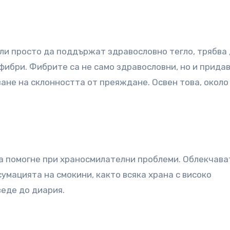
или просто да поддържат здравословно тегло, трябва
 фибри. Фибрите са не само здравословни, но и прида
ване на склонността от преяждане. Освен това, около
 помогне при храносмилателни проблеми. Облекчава
сумацията на смокини, както всяка храна с високо
еде до диария.