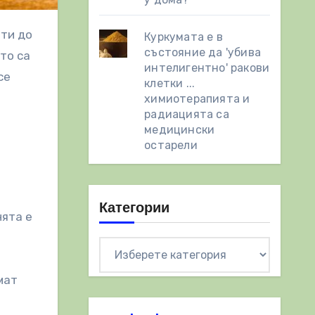
Куркумата е в
състояние да 'убива
то са
интелигентно' ракови
се
клетки ...
химиотерапията и
радиацията са
медицински
остарели
Категории
нята е
Категории
мат