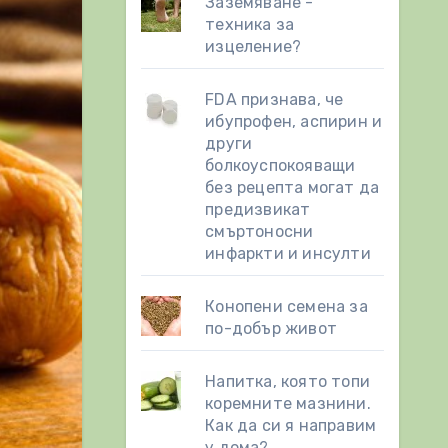
Заземяване -
техника за
изцеление?
FDA признава, че
ибупрофен, аспирин и
други
болкоуспокояващи
без рецепта могат да
предизвикат
смъртоносни
инфаркти и инсулти
Конопени семена за
по-добър живот
Напитка, която топи
коремните мазнини.
Как да си я направим
у дома?