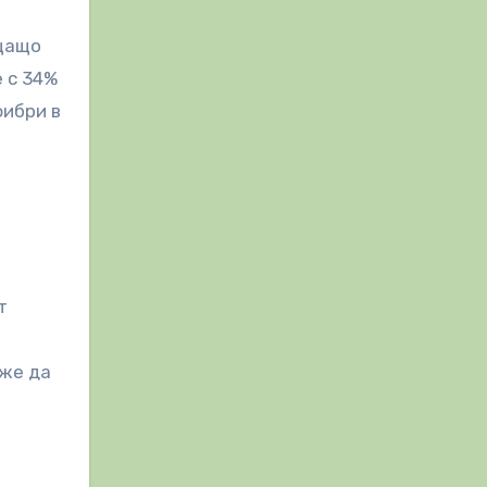
ащащо
 с 34%
фибри в
т
оже да