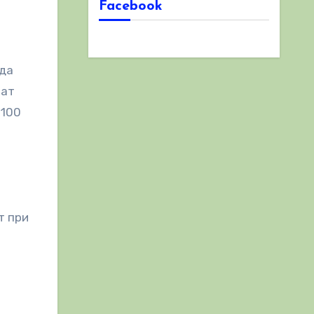
Facebook
 да
ват
 100
т при