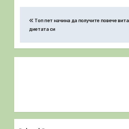
Навигация
Топ пет начина да получите повече вита
диетата си