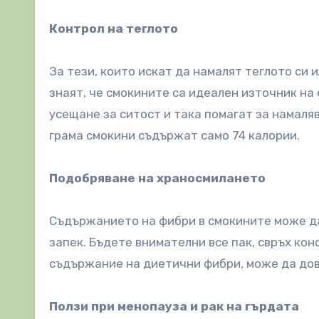
Контрол на теглото
За тези, които искат да намалят теглото си 
знаят, че смокините са идеален източник на
усещане за ситост и така помагат за намаля
грама смокини съдържат само 74 калории.
Подобряване на храносмилането
Съдържанието на фибри в смокините може да
запек. Бъдете внимателни все пак, свръх кон
съдържание на диетични фибри, може да дов
Ползи при менопауза и рак на гърдата