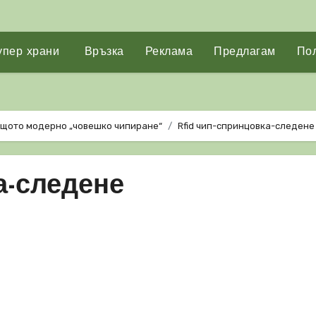
упер храни
Връзка
Реклама
Предлагам
Пол
ащото модерно „човешко чипиране“
Rfid чип-спринцовка-следене
а-следене