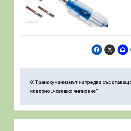
Навигация
Трансхуманизмът напредва със ставащ
модерно „човешко чипиране“