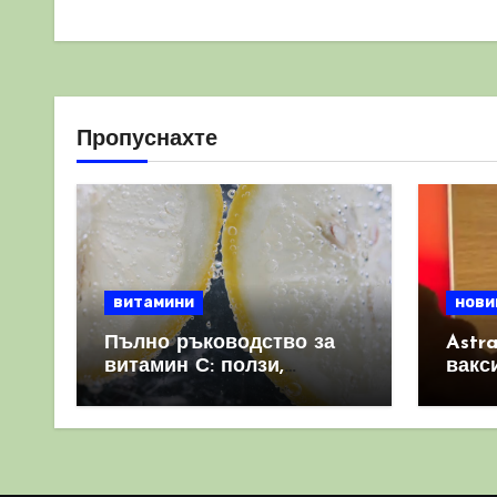
Пропуснахте
витамини
нови
Пълно ръководство за
Astr
витамин С: ползи,
вакс
източници и защо е
свет
важен за имунната
като 
система
прич
съси