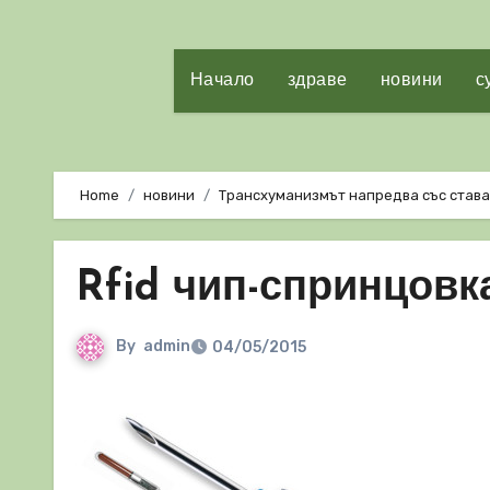
Начало
здраве
новини
с
Home
новини
Трансхуманизмът напредва със став
Rfid чип-спринцовк
By
admin
04/05/2015