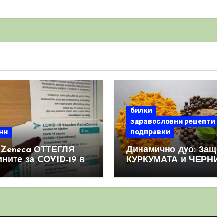
билки
здравословни рецепти
ни
подправки
aZeneca ОТТЕГЛЯ
Динамично дуо: Защ
ините за COVID-19 в
КУРКУМАТА и ЧЕРН
овен мащаб, след
ПИПЕР са мощна
призна, че те
комбинация
иняват КРЪВНИ
реци