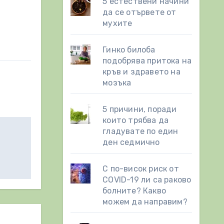
5 естествени начини
да се отървете от
мухите
Гинко билоба
подобрява притока на
кръв и здравето на
мозъка
5 причини, поради
които трябва да
гладувате по един
ден седмично
С по-висок риск от
COVID-19 ли са раково
болните? Какво
можем да направим?