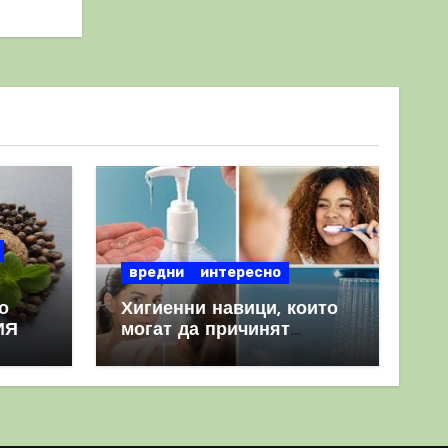
вредни
интересно
о
Хигиенни навици, които
ИЯ
могат да причинят
повече вреда, отколкото
полза