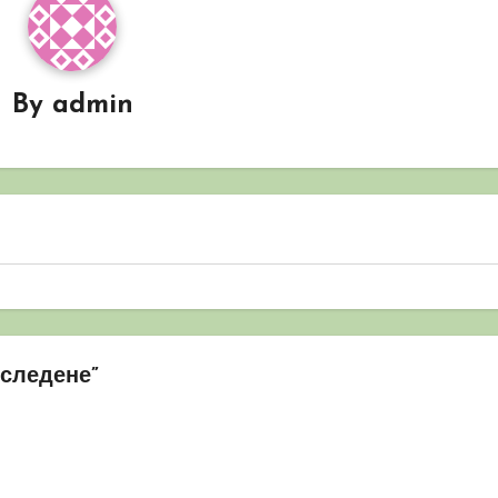
By
admin
-следене”