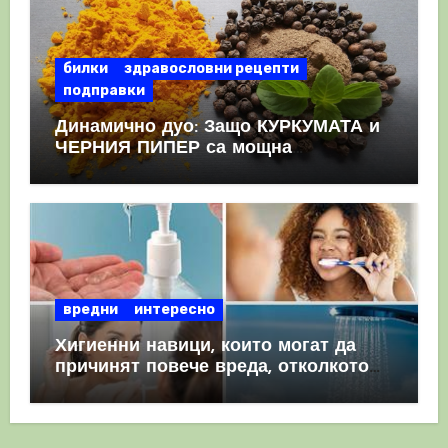
билки
здравословни рецепти
подправки
Динамично дуо: Защо КУРКУМАТА и
ЧЕРНИЯ ПИПЕР са мощна
комбинация
вредни
интересно
Хигиенни навици, които могат да
причинят повече вреда, отколкото
полза