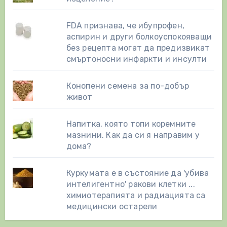
FDA признава, че ибупрофен,
аспирин и други болкоуспокояващи
без рецепта могат да предизвикат
смъртоносни инфаркти и инсулти
Конопени семена за по-добър
живот
Напитка, която топи коремните
мазнини. Как да си я направим у
дома?
Куркумата е в състояние да 'убива
интелигентно' ракови клетки ...
химиотерапията и радиацията са
медицински остарели