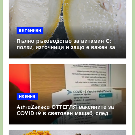
витамини
Пълно ръководство за витамин С:
ползи, източници и защо е важен за
имунната система
новини
AstraZeneca ОТТЕГЛЯ ваксините за
COVID-19 в световен мащаб, след
като призна, че те причиняват
КРЪВНИ съсиреци