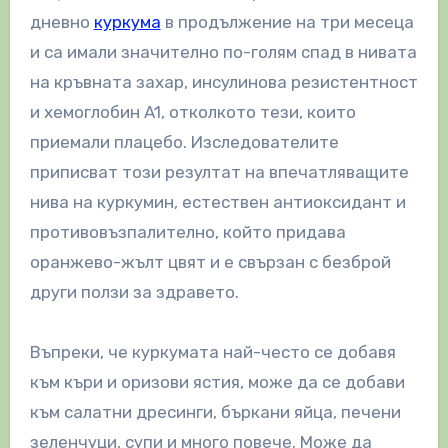
дневно
куркума
в продължение на три месеца
и са имали значително по-голям спад в нивата
на кръвната захар, инсулинова резистентност
и хемоглобин A1, отколкото тези, които
приемали плацебо. Изследователите
приписват този резултат на впечатляващите
нива на куркумин, естествен антиоксидант и
противовъзпалително, който придава
оранжево-жълт цвят и е свързан с безброй
други ползи за здравето.
Въпреки, че куркумата най-често се добавя
към къри и оризови ястия, може да се добави
към салатни дресинги, бъркани яйца, печени
зеленчуци, супи и много повече. Може да