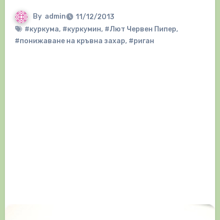
By
admin
11/12/2013
#куркума
,
#куркумин
,
#Лют Червен Пипер
,
#понижаване на кръвна захар
,
#риган