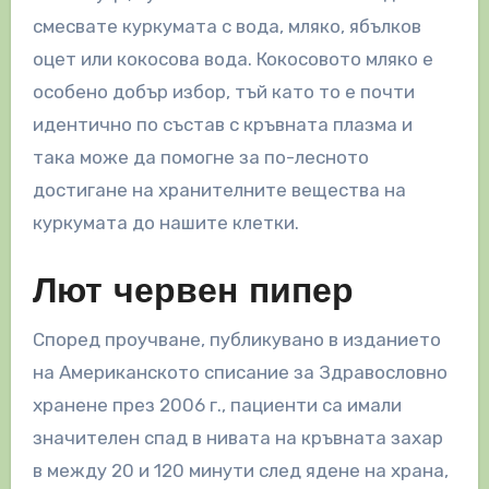
смесвате куркумата с вода, мляко, ябълков
оцет или кокосова вода. Кокосовото мляко е
особено добър избор, тъй като то е почти
идентично по състав с кръвната плазма и
така може да помогне за по-лесното
достигане на хранителните вещества на
куркумата до нашите клетки.
Лют червен пипер
Според проучване, публикувано в изданието
на Американското списание за Здравословно
хранене през 2006 г., пациенти са имали
значителен спад в нивата на кръвната захар
в между 20 и 120 минути след ядене на храна,