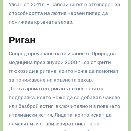
Улсан от 2011 г. – капсаицинът е отговорен за
способността на лютия червен пипер да
понижава кръвната захар.
Риган
Според проучване на списанието Природна
медицина през януари 2008 г., са открити
глюкозиди в ригана, които може да помогнат
за понижаване на кръвната захар.
Доста ароматен, риганът е невероятна
подправка, която може да се добавя в чайове
или безброй ястия, включително и в повечето
италиански ястия. Лицата, които искат да
намалят или стабилизират нивата на