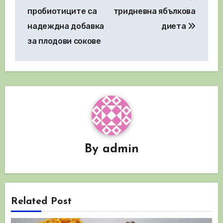
пробиотиците са
тридневна ябълкова
надеждна добавка
диета
за плодови сокове
By
admin
Related Post