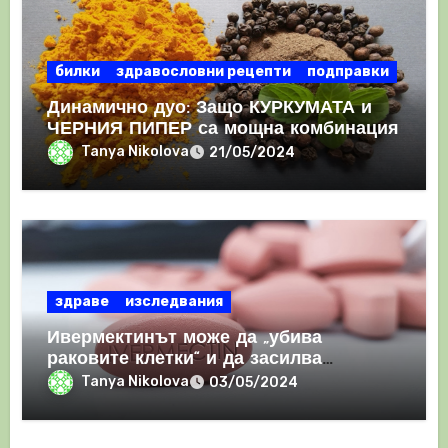
билки
здравословни рецепти
подправки
Динамично дуо: Защо КУРКУМАТА и
ЧЕРНИЯ ПИПЕР са мощна комбинация
Tanya Nikolova
21/05/2024
здраве
изследвания
Ивермектинът може да „убива
раковите клетки“ и да засилва
имунния отговор
Tanya Nikolova
03/05/2024