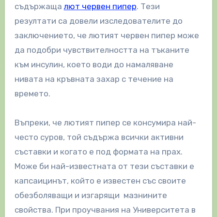
съдържаща
лют червен пипер
. Тези
резултати са довели изследователите до
заключението, че лютият червен пипер може
да подобри чувствителността на тъканите
към инсулин, което води до намаляване
нивата на кръвната захар с течение на
времето.
Въпреки, че лютият пипер се консумира най-
често суров, той съдържа всички активни
съставки и когато е под формата на прах.
Може би най-известната от тези съставки е
капсаицинът, който е известен със своите
обезболяващи и изгарящи мазнините
свойства. При проучвания на Университета в