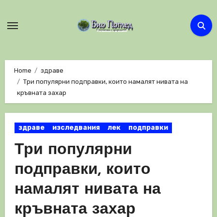
Skip
to
content
Home
здраве
Три популярни подправки, които намалят нивата на
кръвната захар
здраве
изследвания
лек
подправки
Три популярни
подправки, които
намалят нивата на
кръвната захар