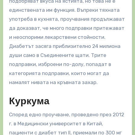
подобряват вкуса на ястията, но това не е
единствената им функция. Въпреки тяхната
употреба в кухнята, проучвания продължават
да доказват, че много подправки притежават
и неоспорими лекарствени стойности.
Диабетът засяга приблизително 24 милиона
души само в Съединените щати. Трите
подправки, изброени по-долу, попадат в
категорията подправки, които могат да
намалят нивата на кръвната захар.
Куркума
Според едно проучване, проведено през 2012
г. в Медицински университет в Китай,
пациенти с диабет тип II, приемали по 300 мг