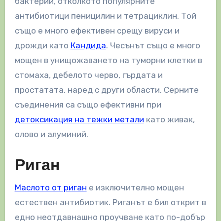
бактерии, отколкото популярните
антибиотици пеницилин и тетрациклин. Той
също е много ефективен срещу вируси и
дрожди като
Кандида
. Чесънът също е много
мощен в унищожаването на туморни клетки в
стомаха, дебелото черво, гърдата и
простатата, наред с други области. Серните
съединения са също ефективни при
детоксикация на тежки метали
като живак,
олово и алуминий.
Риган
Маслото от риган
е изключително мощен
естествен антибиотик. Риганът е бил открит в
едно неотдавнашно проучване като по-добър