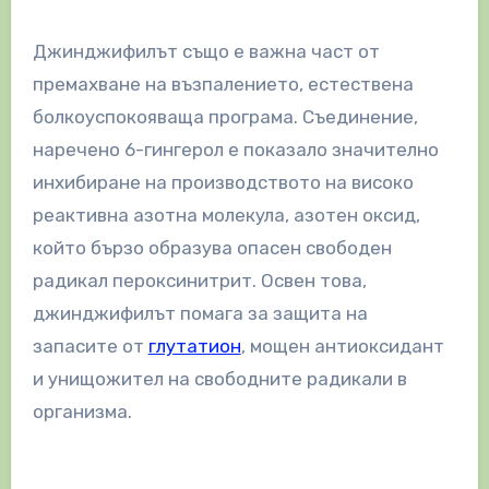
Джинджифилът също е важна част от
премахване на възпалението, естествена
болкоуспокояваща програма. Съединение,
наречено 6-гингерол е показало значително
инхибиране на производството на високо
реактивна азотна молекула, азотен оксид,
който бързо образува опасен свободен
радикал пероксинитрит. Освен това,
джинджифилът помага за защита на
запасите от
глутатион
, мощен антиоксидант
и унищожител на свободните радикали в
организма.