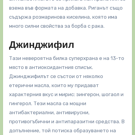
взема във формата на добавка. Риганът също
съдържа розмаринова киселина, която има
много силни свойства за борба с рака.
Джинджифил
Тази невероятна билка суперхрана е на 13-то
място в антиоксидантния списък.
Джинджифилът се състои от няколко
етерични масла, които му придават
характерния вкус и мирис: зингерон, шогаол и
гингерол. Тези масла са мощни
антибактериални, антивирусни,
противогъбични и антипаразитни средства. В
допълнение, той потиска образуването на