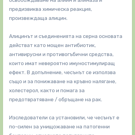
освобождаване на алиин и алиназа и
предизвиква химическа реакция,
произвеждаща алицин.
Алицинът и съединенията на серна основата
действат като мощен антибиотик,
антивирусни и противогъбични средства,
които имат невероятно имуностимулиращ
ефект. В допълнение, чесънът се използва
също и за понижаване на кръвно налягане,
холестерол, както и помага за
предотвратяване / обръщане на рак.
Изследователи са установили, че чесънът е
по-силен за унищожаване на патогенни