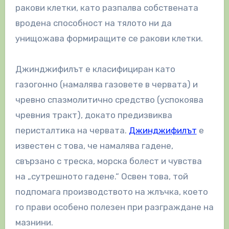
ракови клетки, като разпалва собствената
вродена способност на тялото ни да
унищожава формиращите се ракови клетки.
Джинджифилът е класифициран като
газогонно (намалява газовете в червата) и
чревно спазмолитично средство (успокоява
чревния тракт), докато предизвиква
перисталтика на червата.
Джинджифилът
е
известен с това, че намалява гадене,
свързано с треска, морска болест и чувства
на „сутрешното гадене.“ Освен това, той
подпомага производството на жлъчка, което
го прави особено полезен при разграждане на
мазнини.