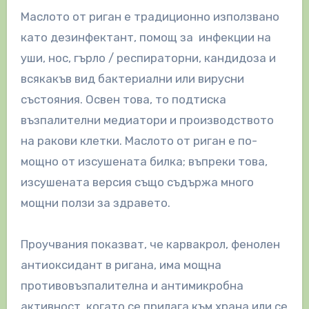
Маслото от риган е традиционно използвано
като дезинфектант, помощ за инфекции на
уши, нос, гърло / респираторни, кандидоза и
всякакъв вид бактериални или вирусни
състояния. Освен това, то подтиска
възпалителни медиатори и производството
на ракови клетки. Маслото от риган е по-
мощно от изсушената билка; въпреки това,
изсушената версия също съдържа много
мощни ползи за здравето.
Проучвания показват, че карвакрол, фенолен
антиоксидант в ригана, има мощна
противовъзпалителна и антимикробна
активност, когато се прилага към храна или се