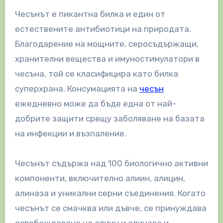
Чесънът е пикантна билка и един от
естествените антибиотици на природата.
Благодарение на мощните, серосъдържащи,
хранителни вещества и имуностимулатори в
чесъна, той се класифицира като билка
суперхрана. Консумацията на
чесън
ежедневно може да бъде една от най-
добрите защити срещу заболяване на базата
на инфекции и възпаление.
Чесънът съдържа над 100 биологично активни
компоненти, включително алиин, алицин,
алиназа и уникални серни съединения. Когато
чесънът се смачква или дъвче, се принуждава