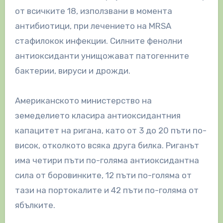
от всичките 18, използвани в момента
антибиотици, при лечението на MRSA
стафилокок инфекции. Силните фенолни
антиоксиданти унищожават патогенните
бактерии, вируси и дрожди.
Американското министерство на
земеделието класира антиоксидантния
капацитет на ригана, като от 3 до 20 пъти по-
висок, отколкото всяка друга билка. Риганът
има четири пъти по-голяма антиоксидантна
сила от боровинките, 12 пъти по-голяма от
тази на портокалите и 42 пъти по-голяма от
ябълките.