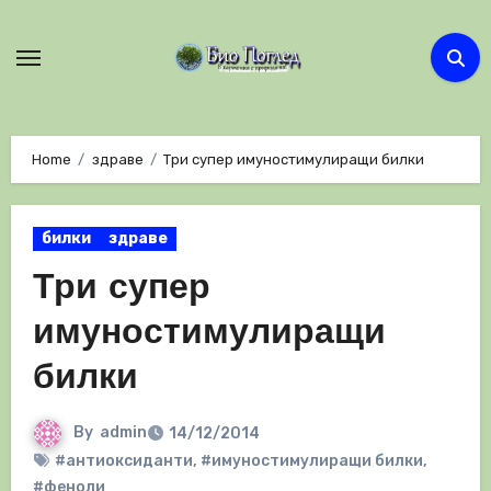
Skip
to
content
Home
здраве
Три супер имуностимулиращи билки
билки
здраве
Три супер
имуностимулиращи
билки
By
admin
14/12/2014
#антиоксиданти
,
#имуностимулиращи билки
,
#феноли