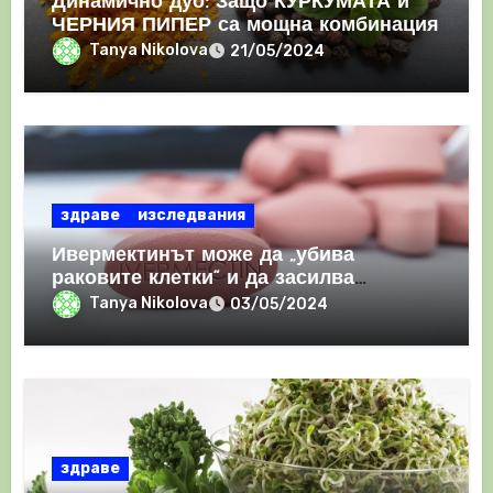
Динамично дуо: Защо КУРКУМАТА и
ЧЕРНИЯ ПИПЕР са мощна комбинация
Tanya Nikolova
21/05/2024
здраве
изследвания
Ивермектинът може да „убива
раковите клетки“ и да засилва
имунния отговор
Tanya Nikolova
03/05/2024
здраве