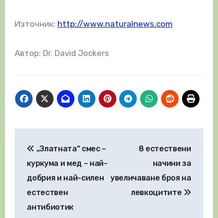
Източник:
http://www.naturalnews.com
Автор: Dr. David Jockers
Навигация
„Златната“ смес –
8 eстествени
куркума и мед – най-
начини за
добрия и най-силен
увеличаване броя на
естествен
левкоцитите
антибиотик