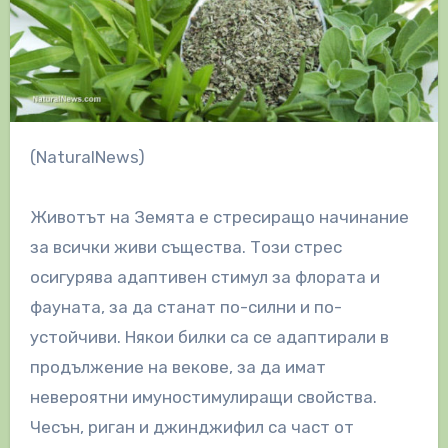
(NaturalNews)
Животът на Земята е стресиращо начинание
за всички живи същества. Този стрес
осигурява адаптивен стимул за флората и
фауната, за да станат по-силни и по-
устойчиви. Някои билки са се адаптирали в
продължение на векове, за да имат
невероятни имуностимулиращи свойства.
Чесън, риган и джинджифил са част от