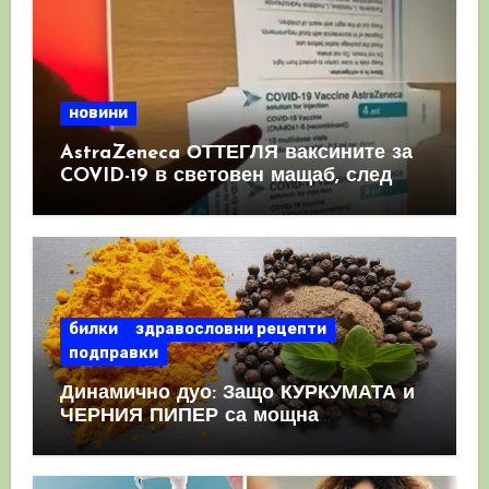
новини
AstraZeneca ОТТЕГЛЯ ваксините за
COVID-19 в световен мащаб, след
като призна, че те причиняват
КРЪВНИ съсиреци
билки
здравословни рецепти
подправки
Динамично дуо: Защо КУРКУМАТА и
ЧЕРНИЯ ПИПЕР са мощна
комбинация