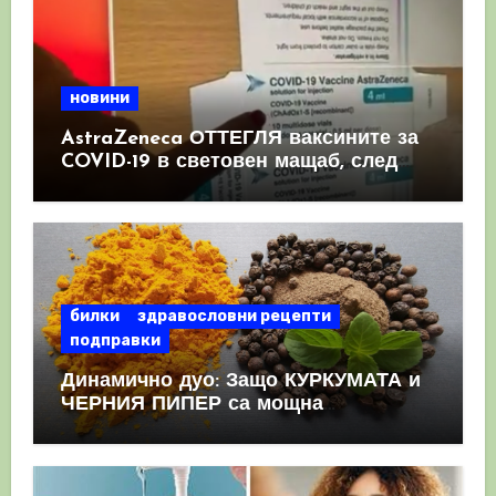
новини
AstraZeneca ОТТЕГЛЯ ваксините за
COVID-19 в световен мащаб, след
като призна, че те причиняват
КРЪВНИ съсиреци
билки
здравословни рецепти
подправки
Динамично дуо: Защо КУРКУМАТА и
ЧЕРНИЯ ПИПЕР са мощна
комбинация