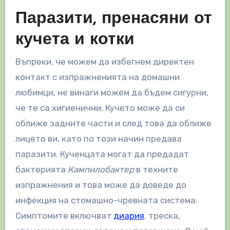
Паразити, пренасяни от
кучета и котки
Въпреки, че можем да избегнем директен
контакт с изпражненията на домашни
любимци, не винаги можем да бъдем сигурни,
че те са хигиенични. Кучето може да си
оближе задните части и след това да оближе
лицето ви, като по този начин предава
паразити. Кученцата могат да предадат
бактерията
Кампилобактер
в техните
изпражнения и това може да доведе до
инфекция на стомашно-чревната система.
Симптомите включват
диария
, треска,