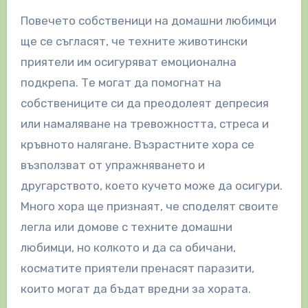
Повечето собственици на домашни любимци
ще се съгласят, че техните животински
приятели им осигуряват емоционална
подкрепа. Те могат да помогнат на
собствениците си да преодолеят депресия
или намаляване на тревожността, стреса и
кръвното налягане. Възрастните хора се
възползват от упражняването и
другарството, което кучето може да осигури.
Много хора ще признаят, че споделят своите
легла или домове с техните домашни
любимци, но колкото и да са обичани,
косматите приятели пренасят паразити,
които могат да бъдат вредни за хората.