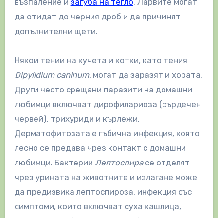
възпаление и
загуба на тегло
. Ларвите могат
да отидат до черния дроб и да причинят
допълнителни щети.
Някои тении на кучета и котки, като тения
Dipylidium caninum
, могат да заразят и хората.
Други често срещани паразити на домашни
любимци включват дирофилариоза (сърдечен
червей), трихуриди и кърлежи.
Дерматофитозата е гъбична инфекция, която
лесно се предава чрез контакт с домашни
любимци. Бактерии
Лептоспира
се отделят
чрез урината на животните и излагане може
да предизвика лептоспироза, инфекция със
симптоми, които включват суха кашлица,