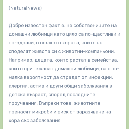
(NaturalNews)
Добре известен факт е, че собствениците на
домашни любимци като цяло са по-щастливи и
по-здрави, отколкото хората, които не
споделят живота си с животни-компаньони.
Например, децата, които растат в семейства,
които притежават домашни любимци, са с по-
малка вероятност да страдат от инфекции,
алергии, астма и други общи заболявания в
детска възраст, според последните
проучвания. Въпреки това, животните
пренасят микроби и риск от заразяване на
хора със заболявания.