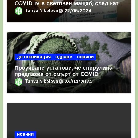
COVID-19 в световен мащаб, след като
призна, че те причиняват КРЪВНИ
Tanya Nikolova
22/05/2024
съсиреци
детоксикация
здраве
новини
Проучване установи, че спирулина
предпазва от смърт от COVID
Tanya Nikolova
23/04/2024
новини