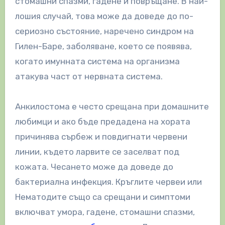
стомашни спазми, гадене и повръщане. В най-
лошия случай, това може да доведе до по-
сериозно състояние, наречено синдром на
Гилен-Баре, заболяване, което се появява,
когато имунната система на организма
атакува част от нервната система.
Анкилостома е често срещана при домашните
любимци и ако бъде предадена на хората
причинява сърбеж и повдигнати червени
линии, където ларвите се заселват под
кожата. Чесането може да доведе до
бактериална инфекция. Кръглите червеи или
Нематодите също са срещани и симптоми
включват умора, гадене, стомашни спазми,