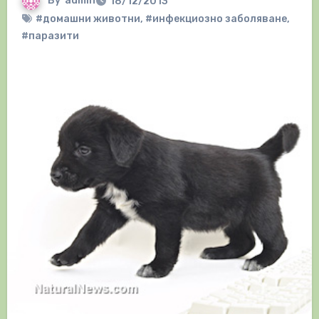
By
admin
18/12/2013
#домашни животни
,
#инфекциозно заболяване
,
#паразити