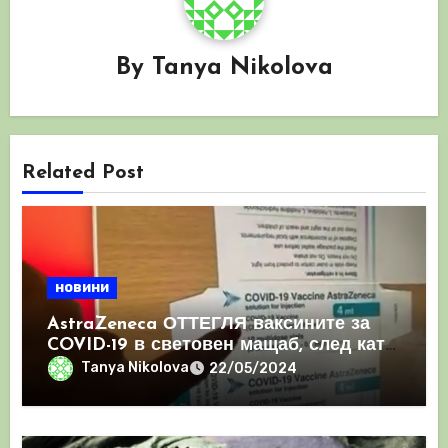
By
Tanya Nikolova
Related Post
новини
AstraZeneca ОТТЕГЛЯ ваксините за
COVID-19 в световен мащаб, след като
призна, че те причиняват КРЪВНИ
Tanya Nikolova
22/05/2024
съсиреци