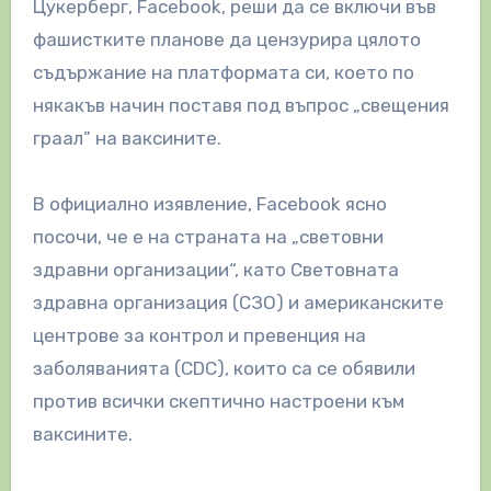
Цукерберг, Facebook, реши да се включи във
фашистките планове да цензурира цялото
съдържание на платформата си, което по
някакъв начин поставя под въпрос „свещения
граал” на ваксините.
В официално изявление, Facebook ясно
посочи, че е на страната на „световни
здравни организации“, като Световната
здравна организация (СЗО) и американските
центрове за контрол и превенция на
заболяванията (CDC), които са се обявили
против всички скептично настроени към
ваксините.