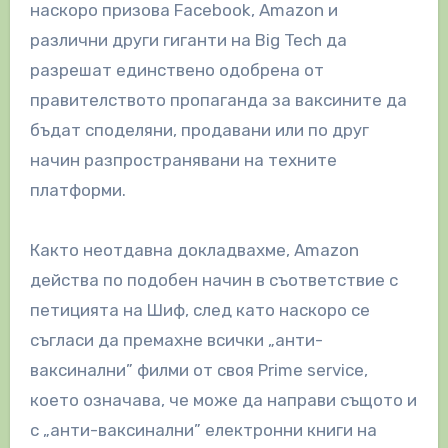
наскоро призова Facebook, Amazon и
различни други гиганти на Big Tech да
разрешат единствено одобрена от
правителството пропаганда за ваксините да
бъдат споделяни, продавани или по друг
начин разпространявани на техните
платформи.
Както неотдавна докладвахме, Amazon
действа по подобен начин в съответствие с
петицията на Шиф, след като наскоро се
съгласи да премахне всички „анти-
ваксинални” филми от своя Prime service,
което означава, че може да направи същото и
с „анти-ваксинални” електронни книги на