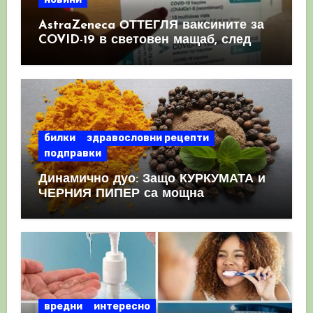
AstraZeneca ОТТЕГЛЯ ваксините за
COVID-19 в световен мащаб, след
като призна, че те причиняват
КРЪВНИ съсиреци
билки
здравословни рецепти
подправки
Динамично дуо: Защо КУРКУМАТА и
ЧЕРНИЯ ПИПЕР са мощна
комбинация
вредни
интересно