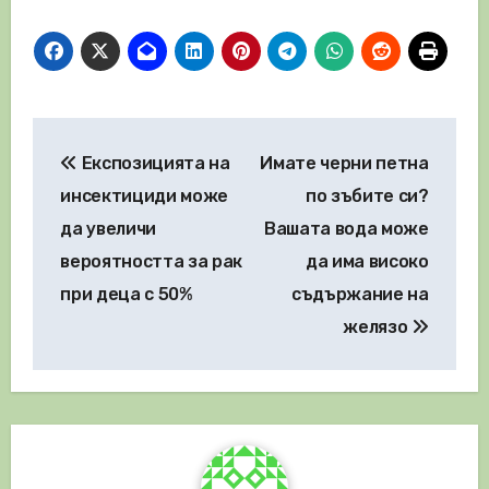
Навигация
Експозицията на
Имате черни петна
инсектициди може
по зъбите си?
да увеличи
Вашата вода може
вероятността за рак
да има високо
при деца с 50%
съдържание на
желязо