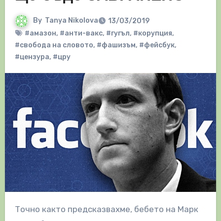
By
Tanya Nikolova
13/03/2019
#амазон
,
#анти-вакс
,
#гугъл
,
#корупция
,
#свобода на словото
,
#фашизъм
,
#фейсбук
,
#цензура
,
#цру
Точно както предсказвахме, бебето на Марк