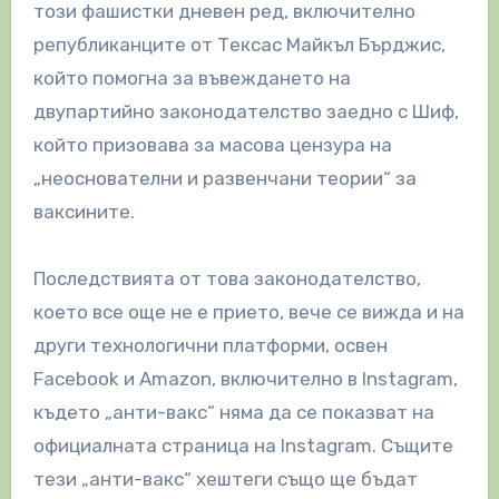
този фашистки дневен ред, включително
републиканците от Тексас Майкъл Бърджис,
който помогна за въвеждането на
двупартийно законодателство заедно с Шиф,
който призовава за масова цензура на
„неоснователни и развенчани теории“ за
ваксините.
Последствията от това законодателство,
което все още не е прието, вече се вижда и на
други технологични платформи, освен
Facebook и Amazon, включително в Instagram,
където „анти-вакс“ няма да се показват на
официалната страница на Instagram. Същите
тези „анти-вакс“ хештеги също ще бъдат