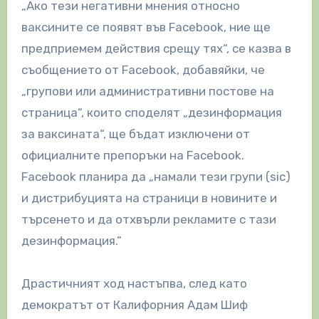
„Ако тези негативни мнения относно
ваксините се появят във Facebook, ние ще
предприемем действия срещу тях“, се казва в
съобщението от Facebook, добавяйки, че
„групови или административни постове на
страница“, които споделят „дезинформация
за ваксината“, ще бъдат изключени от
официалните препоръки на Facebook.
Facebook планира да „намали тези групи (sic)
и дистрибуцията на страници в новините и
търсенето и да отхвърли рекламите с тази
дезинформация.”
Драстичният ход настъпва, след като
демократът от Калифорния Адам Шиф