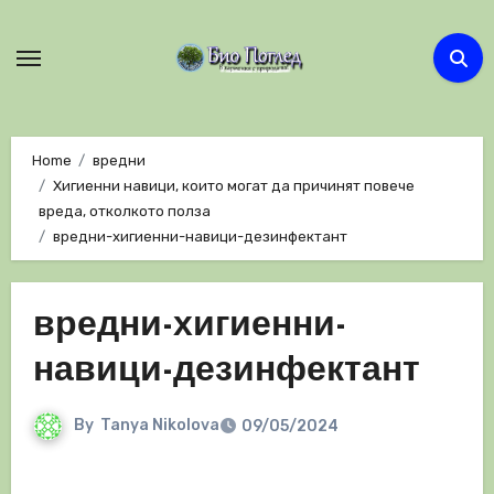
Skip
to
content
Home
вредни
Хигиенни навици, които могат да причинят повече
вреда, отколкото полза
вредни-хигиенни-навици-дезинфектант
вредни-хигиенни-
навици-дезинфектант
By
Tanya Nikolova
09/05/2024