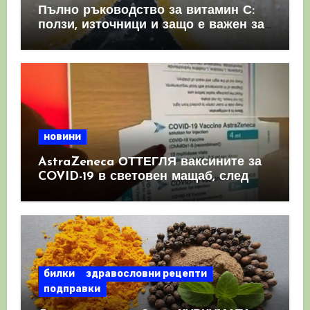
Пълно ръководство за витамин С:
ползи, източници и защо е важен за
имунната система
новини
AstraZeneca ОТТЕГЛЯ ваксините за
COVID-19 в световен мащаб, след
като призна, че те причиняват
КРЪВНИ съсиреци
билки
здравословни рецепти
подправки