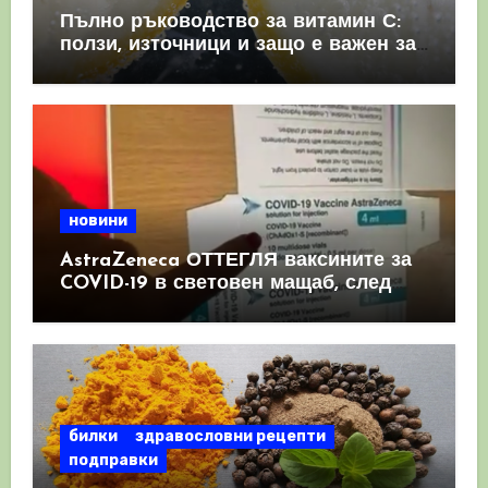
Пълно ръководство за витамин С:
ползи, източници и защо е важен за
имунната система
новини
AstraZeneca ОТТЕГЛЯ ваксините за
COVID-19 в световен мащаб, след
като призна, че те причиняват
КРЪВНИ съсиреци
билки
здравословни рецепти
подправки