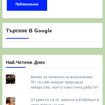
Търсене В Google
Най-Четени Днес
Билки за лечение на възпаление:
10-те най-мощни природни
лекарства, които наистина работят
Отървете се от камъни в бъбреците
чрез пиене на сок