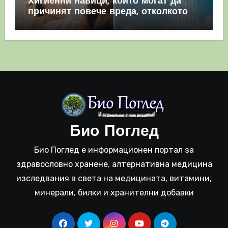
Хигиенни навици, които могат да
причинят повече вреда, отколкото
полза
Био Поглед
Био Поглед е информационен портал за
здравословно хранене, алтернативна медицина
изследвания в света на медицината, витамини,
минерали, билки и хранителни добавки