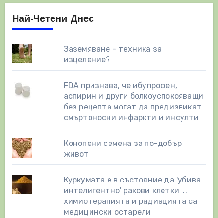
Най-Четени Днес
Заземяване - техника за
изцеление?
FDA признава, че ибупрофен,
аспирин и други болкоуспокояващи
без рецепта могат да предизвикат
смъртоносни инфаркти и инсулти
Конопени семена за по-добър
живот
Куркумата е в състояние да 'убива
интелигентно' ракови клетки ...
химиотерапията и радиацията са
медицински остарели