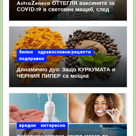
AstraZeneca ОТТЕГЛЯ ваксините за
COVID-19 в световен мащаб, след
като призна, че те причиняват
КРЪВНИ съсиреци
билки
здравословни рецепти
подправки
Динамично дуо: Защо КУРКУМАТА и
ЧЕРНИЯ ПИПЕР са мощна
комбинация
вредни
интересно