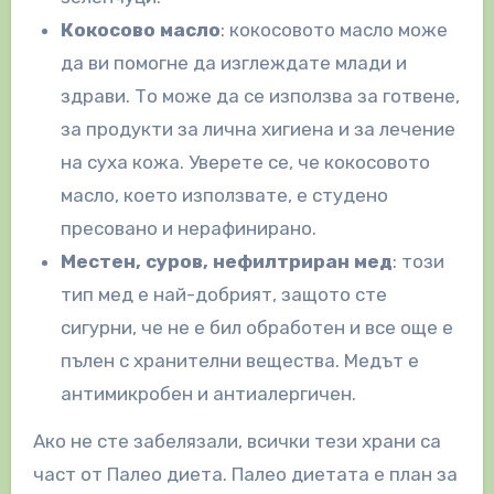
Кокосово масло
: кокосовото масло може
да ви помогне да изглеждате млади и
здрави. То може да се използва за готвене,
за продукти за лична хигиена и за лечение
на суха кожа. Уверете се, че кокосовото
масло, което използвате, е студено
пресовано и нерафинирано.
Местен, суров, нефилтриран мед
: този
тип мед е най-добрият, защото сте
сигурни, че не е бил обработен и все още е
пълен с хранителни вещества. Медът е
антимикробен и антиалергичен.
Ако не сте забелязали, всички тези храни са
част от Палео диета. Палео диетата е план за