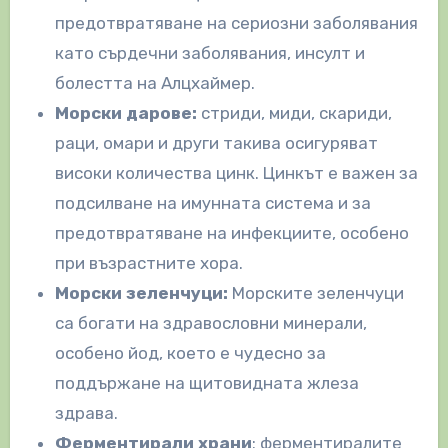
предотвратяване на сериозни заболявания
като сърдечни заболявания, инсулт и
болестта на Алцхаймер.
Морски дарове:
стриди, миди, скариди,
раци, омари и други такива осигуряват
високи количества цинк. Цинкът е важен за
подсилване на имунната система и за
предотвратяване на инфекциите, особено
при възрастните хора.
Морски зеленчуци:
Морските зеленчуци
са богати на здравословни минерали,
особено йод, което е чудесно за
поддържане на щитовидната жлеза
здрава.
Ферментирали храни
: ферментиралите