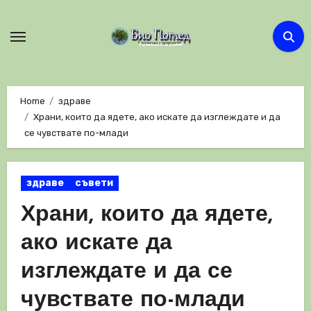
Skip
to
content
Home
здраве
Храни, които да ядете, ако искате да изглеждате и да
се чувствате по-млади
здраве
съвети
Храни, които да ядете,
ако искате да
изглеждате и да се
чувствате по-млади