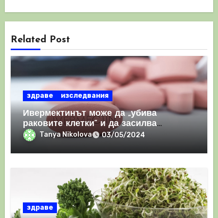
Related Post
здраве
изследвания
Ивермектинът може да „убива
раковите клетки“ и да засилва
имунния отговор
Tanya Nikolova
03/05/2024
здраве