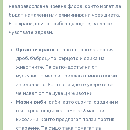
нездравословна чревна флора, които могат да
бъдат намалени или елиминирани чрез диета.
Ето храни, които трябва да ядете, за да се
чувствате здрави:
Органни храни
: става въпрос за черния
дроб, бъбреците, сърцето и езика на
животните. Те са по-достъпни от
мускулното месо и предлагат много ползи
за здравето. Когато ги ядете уверете се,
че идват от пашуващи животни.
Мазни риби
: риби, като сьомга, сардини и
пъстърва, съдържат омега-3 мастни
киселини, които предлагат ползи против
стареене. Те също така помагат за