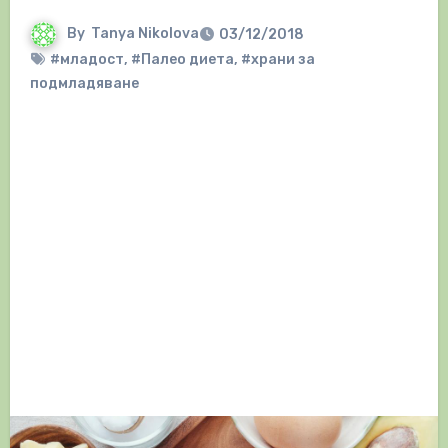
By
Tanya Nikolova
03/12/2018
#младост
,
#Палео диета
,
#храни за
подмладяване