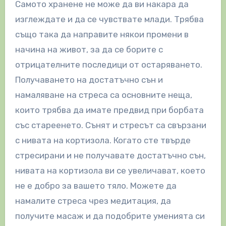
Самото хранене не може да ви накара да
изглеждате и да се чувствате млади. Трябва
също така да направите някои промени в
начина на живот, за да се борите с
отрицателните последици от остаряването.
Получаването на достатъчно сън и
намаляване на стреса са основните неща,
които трябва да имате предвид при борбата
със стареенето. Сънят и стресът са свързани
с нивата на кортизола. Когато сте твърде
стресирани и не получавате достатъчно сън,
нивата на кортизола ви се увеличават, което
не е добро за вашето тяло. Можете да
намалите стреса чрез медитация, да
получите масаж и да подобрите уменията си