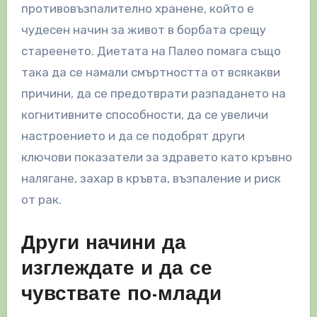
противовъзпалително хранене, който е
чудесен начин за живот в борбата срещу
стареенето. Диетата на Палео помага също
така да се намали смъртността от всякакви
причини, да се предотврати разпадането на
когнитивните способности, да се увеличи
настроението и да се подобрят други
ключови показатели за здравето като кръвно
налягане, захар в кръвта, възпаление и риск
от рак.
Други начини да
изглеждате и да се
чувствате по-млади