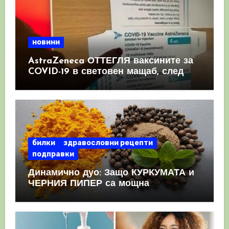
новини
AstraZeneca ОТТЕГЛЯ ваксините за
COVID-19 в световен мащаб, след
като призна, че те причиняват
КРЪВНИ съсиреци
билки
здравословни рецепти
подправки
Динамично дуо: Защо КУРКУМАТА и
ЧЕРНИЯ ПИПЕР са мощна
комбинация