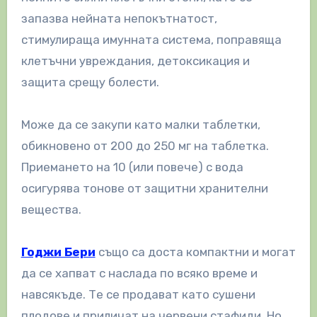
запазва нейната непокътнатост,
стимулираща имунната система, поправяща
клетъчни увреждания, детоксикация и
защита срещу болести.
Може да се закупи като малки таблетки,
обикновено от 200 до 250 мг на таблетка.
Приемането на 10 (или повече) с вода
осигурява тонове от защитни хранителни
вещества.
Годжи Бери
също са доста компактни и могат
да се хапват с наслада по всяко време и
навсякъде. Те се продават като сушени
плодове и приличат на червени стафиди. Но