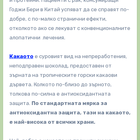
Годжи Бери в Китай успяват да се справят по-
добре, с по-малко странични ефекти,
отколкото ако се лекуват с конвенционалните
алопатични лечения.
Какаото
е суровият вид на непреработения,
неподправен шоколад, предоставен от
зърната на тропическите горски какаови
дървета. Колкото по-близо до зърното,
толкова по-силна е антиоксидантната
защита.
По стандартната мярка за
антиоксидантна защита, тази на какаото,
е най-висока от всички храни.