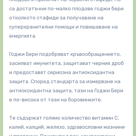
са достатъчни по-малко плодове годжи бери
отколкото стафиди за получаване на
суперхранителни помощи и повишаване на
енергията.
Годжи Бери подобряват кръвообращението,
засилват имунитета, защитават черния дроб
и предоставят сериозна антиоксидантна
защита. Според стандарта за измерване на
антиоксидантна защита, тази на Годжи Бери
е по-висока от тази на боровинките.
Те съдържат голямо количество витамин С,
калий, калций, желязо, здравословни мазнини
и протеини. Пациенти с рак, консумиращи