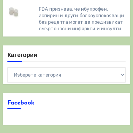
FDA признава, че ибупрофен,
аспирин и други болкоуспокояващи
без рецепта могат да предизвикат
смъртоносни инфаркти и инсулти
Категории
Категории
Facebook