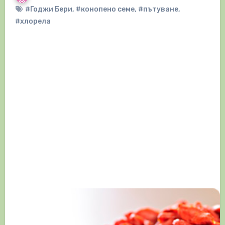
#Годжи Бери
,
#конопено семе
,
#пътуване
,
#хлорела