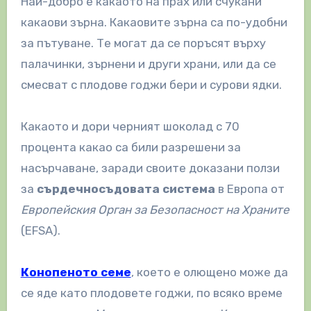
Най-добро е какаото на прах или счукани
какаови зърна. Какаовите зърна са по-удобни
за пътуване. Те могат да се поръсят върху
палачинки, зърнени и други храни, или да се
смесват с плодове годжи бери и сурови ядки.
Какаото и дори черният шоколад с 70
процента какао са били разрешени за
насърчаване, заради своите доказани ползи
за
сърдечносъдовата система
в Европа от
Европейския Орган за Безопасност на Храните
(EFSA).
Конопеното семе
, което е олющено може да
се яде като плодовете годжи, по всяко време