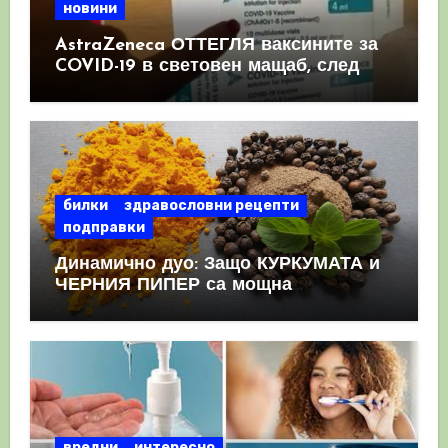
новини
AstraZeneca ОТТЕГЛЯ ваксините за
COVID-19 в световен мащаб, след
като призна, че те причиняват
КРЪВНИ съсиреци
билки
здравословни рецепти
подправки
Динамично дуо: Защо КУРКУМАТА и
ЧЕРНИЯ ПИПЕР са мощна
комбинация
вредни
интересно