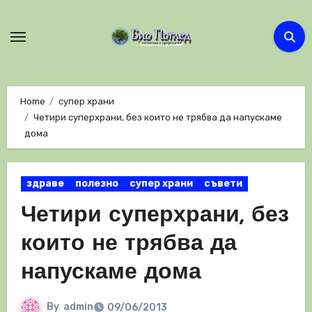
Skip
to
content
Home
супер храни
Четири суперхрани, без които не трябва да напускаме
дома
здраве
полезно
супер храни
съвети
Четири суперхрани, без
които не трябва да
напускаме дома
By
admin
09/06/2013