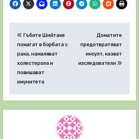
Навигация
Гъбите Шийтаке
Доматите
помагат в борбата с
предотвратяват
рака, намаляват
инсулт, казват
холестерола и
изследователи
повишават
имунитета