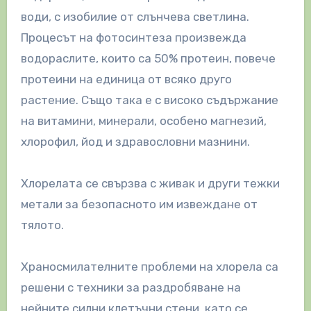
води, с изобилие от слънчева светлина.
Процесът на фотосинтеза произвежда
водораслите, които са 50% протеин, повече
протеини на единица от всяко друго
растение. Също така е с високо съдържание
на витамини, минерали, особено магнезий,
хлорофил, йод и здравословни мазнини.
Хлорелата се свързва с живак и други тежки
метали за безопасното им извеждане от
тялото.
Храносмилателните проблеми на хлорела са
решени с техники за раздробяване на
нейните силни клетъчни стени, като се