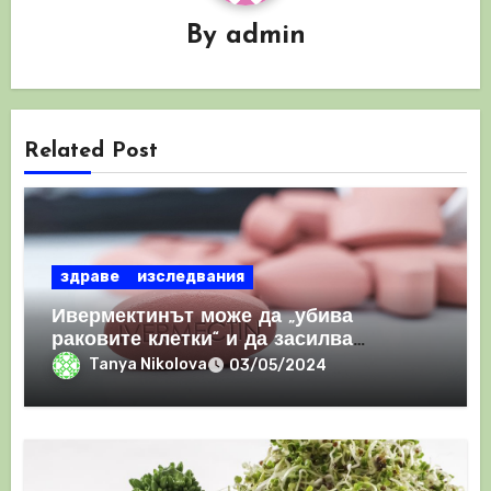
By
admin
Related Post
здраве
изследвания
Ивермектинът може да „убива
раковите клетки“ и да засилва
имунния отговор
Tanya Nikolova
03/05/2024