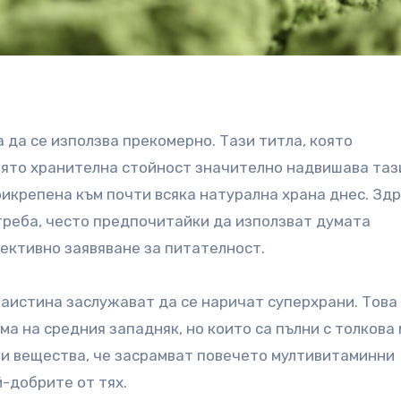
 да се използва прекомерно. Тази титла, която
иято хранителна стойност значително надвишава таз
рикрепена към почти всяка натурална храна днес. Зд
треба, често предпочитайки да използват думата
бективно заявяване за питателност.
наистина заслужават да се наричат ​​суперхрани. Това
ма на средния западняк, но които са пълни с толкова
и вещества, че засрамват повечето мултивитаминни
й-добрите от тях.