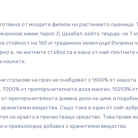
иготвена от младите филизи на растението пшеница. 
иканския химик Чарлс Л. Шнабел, който твърди, че 7 к
а стойност на 160 кг градински зеленчуци! Въпреки ч
рно е, че житните стъбла са е една от най-плътните 
а науката.
ни стръкове на прах ни снабдяват с 1600% от нашата
, 7000% от препоръчителната доза манган, 15293% от
 от препоръчителната дневна доза на цинк и подобн
 хранителни вещества. Също така е един от най-доб
тел на кръвта и пречистващо средство. Това прави 
то и превъзходна добавка с хранителни вещества.