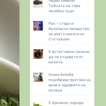
Черен кимион:
Тайната на това
лечебно чудо
Рак - старо и
безопасно лекарство,
за което никога не
сте чували
5 естествени начини
да се отървете от
мухите
Гинко билоба
подобрява притока на
кръв и здравето на
мозъка
5 причини, поради