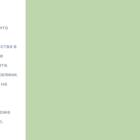
ито
ства в
че
ите.
селини.
 на
Може
о,