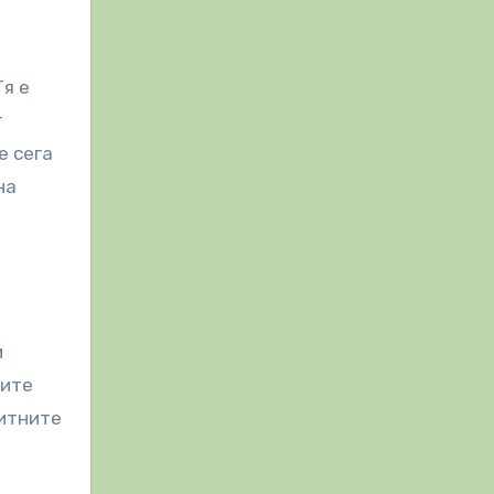
Тя е
г
е сега
на
и
рите
житните