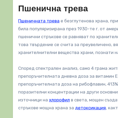
Пшенична трева
Пшеничната трева
е безглутенова храна, пр
била популяризирана през 1930-те г. от амер
пшенични стръкове се равняват по хранителн
това твърдение се счита за преувеличено, вя
хранителнителни вещества храни, познати н
Според спектрален анализ, само 4 грама жит
препоръчителната дневна доза за витамин E
препоръчителната доза на рибофлавин, 413%
поразителни концентрации на други основни
източници на
хлорофил
в света, мощен създа
стръкове мощна храна за
детоксикация
, как