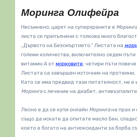
Моринга Олифейра
Несъмнено, царят на суперхраните е
Моринга
листа се препълнени с толкова много благост
„Дървото на Безсмъртието.“ Листата на
мори
големи количества, включително седем пъти
витамин А от
морковите
, четири пъти повече
Листата са завършен източник на протеини,
Като се има предвид тази питателност, не е
Моринга
с лечение на диабет, антивъзпалител
Лесно е да се купи онлайн
Моринга
на прах и
също да искате да опитате масло Бен, сладко
което е богато на антиоксиданти за борба с