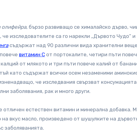
 олифейра
, бързо развиващо се хималайско дърво, чи
, че изследователите са го нарекли „Дървото Чудо“ и
нга
съдържат над 90 различни вида хранителни веще
 повече
витамин С
от портокалите, четири пъти пове
 калций от млякото и три пъти повече калий от банан
 тъй като съдържат всички осем незаменими аминоки
 изненадващо, че изследвания свързват консумацията
ни заболявания, рак и много други.
 е отличен естествен витамин и минерална добавка. 
 на вкус масло, произведено от шушулките на дървот
ъс заболяванията.