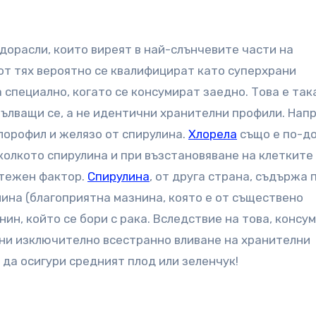
дорасли, които виреят в най-слънчевите части на
от тях вероятно се квалифицират като суперхрани
специално, когато се консумират заедно. Това е так
ълващи се, а не идентични хранителни профили. Нап
лорофил и желязо от спирулина.
Хлорела
също е по-до
колкото спирулина и при възстановяване на клетките
стежен фактор.
Спирулина
, от друга страна, съдържа 
ина (благоприятна мазнина, която е от съществено
ин, който се бори с рака. Вследствие на това, консу
 ни изключително всестранно вливане на хранителни
 да осигури средният плод или зеленчук!