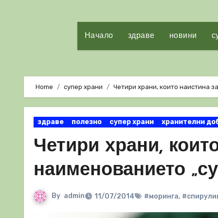
Начало
здраве
новини
с
Home
супер храни
Четири храни, които наистина 
здраве
полезно
супер храни
хранителни до
Четири храни, коит
наименованието „су
By
admin
11/07/2014
#моринга
,
#спирули