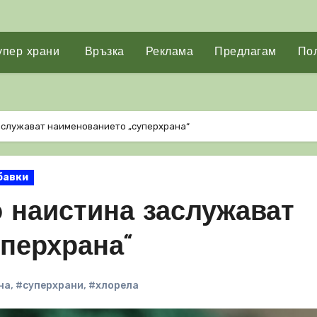
упер храни
Връзка
Реклама
Предлагам
Пол
заслужават наименованието „суперхрана“
бавки
о наистина заслужават
перхрана“
на
,
#суперхрани
,
#хлорела