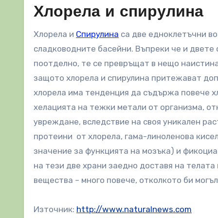
Хлорела и спирулина
Хлорела и
Спирулина
са две едноклетъчни во
сладководните басейни. Въпреки че и двете 
поотделно, те се превръщат в нещо наистина 
защото хлорела и спирулина притежават доп
хлорела има тенденция да съдържа повече х
хелацията на тежки метали от организма, от
увреждане, вследствие на своя уникален ра
протеини от хлорела, гама-линоленова кисел
значение за функцията на мозъка) и фикоциан
на тези две храни заедно доставя на телата
вещества – много повече, отколкото би могъл
Източник:
http://www.naturalnews.com