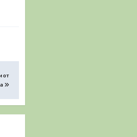
и от
ва