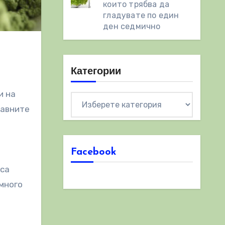
които трябва да
гладувате по един
ден седмично
Категории
и на
Категории
равните
Facebook
 са
 много