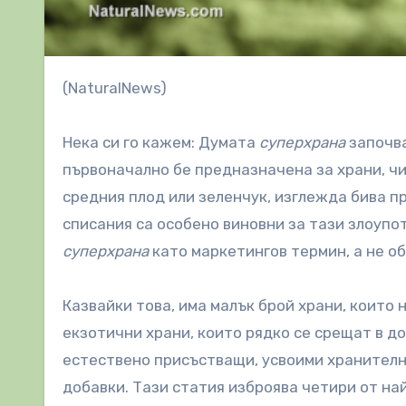
(NaturalNews)
Нека си го кажем: Думата
суперхрана
започва
първоначално бе предназначена за храни, ч
средния плод или зеленчук, изглежда бива п
списания са особено виновни за тази злоупо
суперхрана
като маркетингов термин, а не о
Казвайки това, има малък брой храни, които 
екзотични храни, които рядко се срещат в до
естествено присъстващи, усвоими хранителн
добавки. Тази статия изброява четири от на