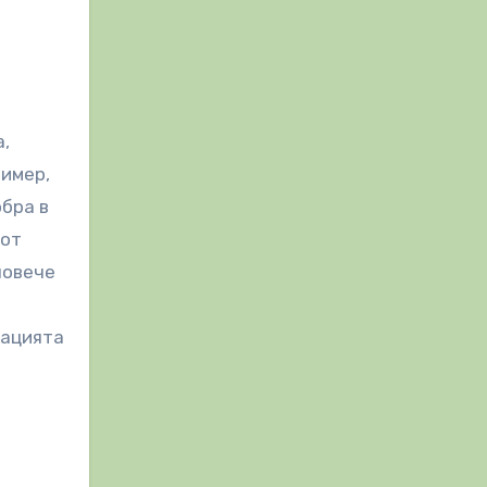
а,
ример,
бра в
 от
повече
мацията