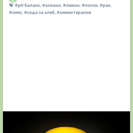
#pH баланс
,
#алкано
,
#лимон
,
#ползи
,
#рак
,
#смес
,
#сода за хляб
,
#химиотерапия