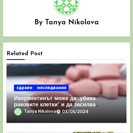
By
Tanya Nikolova
Related Post
здраве
изследвания
Ивермектинът може да „убива
раковите клетки“ и да засилва
имунния отговор
Tanya Nikolova
03/05/2024