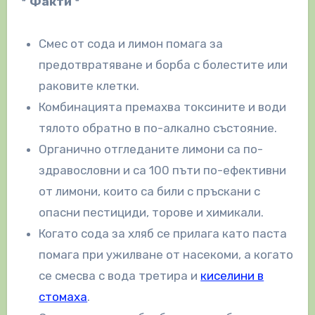
* Факти *
Смес от сода и лимон помага за
предотвратяване и борба с болестите или
раковите клетки.
Комбинацията премахва токсините и води
тялото обратно в по-алкално състояние.
Органично отгледаните лимони са по-
здравословни и са 100 пъти по-ефективни
от лимони, които са били с пръскани с
опасни пестициди, торове и химикали.
Когато сода за хляб се прилага като паста
помага при ужилване от насекоми, а когато
се смесва с вода третира и
киселини в
стомаха
.