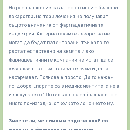
На разположение са алтернативни – билкови
лекарства, но тези лечения не получават
същото внимание от фармацевтичната
индустрия. Алтернативните лекарства не
могат да бъдат патентовани, тъй като те
растат естествено на земята и ако
фармацевтичните компании не могат да се
възползват от тях, тогава те няма и да ги
насърчават. Толкова е просто. Да го кажем
по-добре, „парите са в медикаментите, а не в
излекуването.“ Потискане на заболяването е
много по-изгодно, отколкото лечението му.
Знаете ли, че лимон и сода за хляб са
едни от най-мощните природни