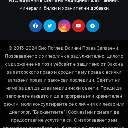
изследвания в света на медицината, витамини,
минерали, билки и хранителни добавки
© 2013-2024 Био Поглед Всички Права Запазени.
Позоваването с хиперлинк е задължително. Цялото
съдържание на този уебсайт е защитено от Закона
за авторското право и сродните му права с всички
запазени права и законови последици. Сайтът ни
няма за цел да дава медицински съвети. Преди да
започнете каквато и да е програма или хранителен
режим, моля консултирайте се с личния си лекар или
диетолог. "Бисквитките" (Cookies) ни помагат да
предоставяме услугите си. С използването им