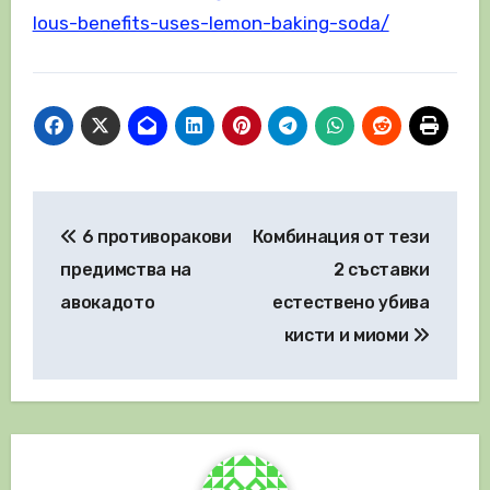
lous-benefits-uses-lemon-baking-soda/
Навигация
6 противоракови
Комбинация от тези
предимства на
2 съставки
авокадото
естествено убива
кисти и миоми