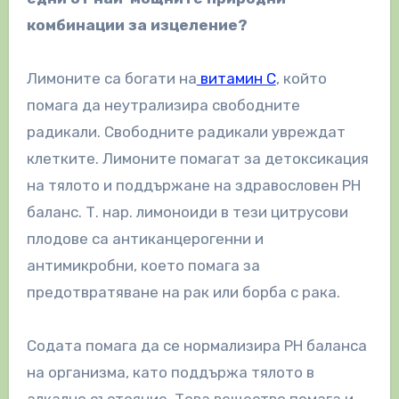
комбинации за изцеление?
Лимоните са богати на
витамин С
, който
помага да неутрализира свободните
радикали. Свободните радикали увреждат
клетките. Лимоните помагат за детоксикация
на тялото и поддържане на здравословен PH
баланс. Т. нар. лимоноиди в тези цитрусови
плодове са антиканцерогенни и
антимикробни, което помага за
предотвратяване на рак или борба с рака.
Содата помага да се нормализира PH баланса
на организма, като поддържа тялото в
алкално състояние. Това вещество помага и