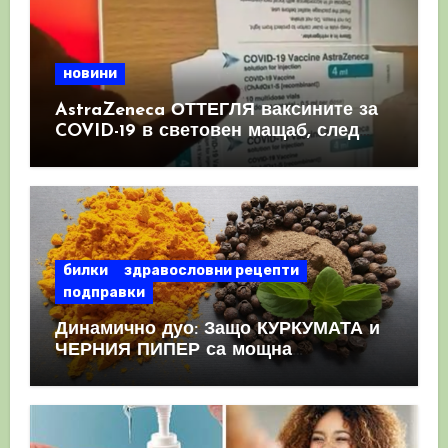
новини
AstraZeneca ОТТЕГЛЯ ваксините за
COVID-19 в световен мащаб, след
като призна, че те причиняват
КРЪВНИ съсиреци
билки
здравословни рецепти
подправки
Динамично дуо: Защо КУРКУМАТА и
ЧЕРНИЯ ПИПЕР са мощна
комбинация