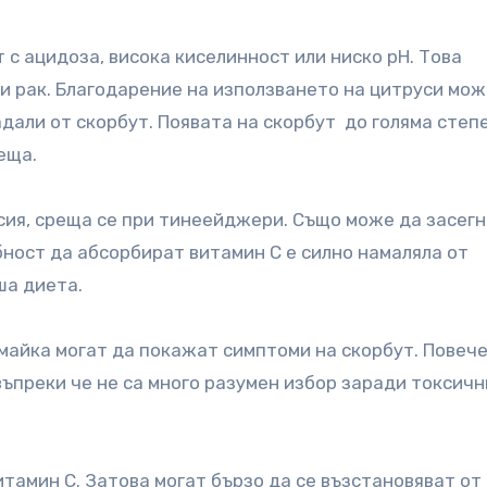
 с ацидоза, висока киселинност или ниско pH. Това
и рак.
Благодарение на използването на цитруси мож
адали от скорбут. Появата на скорбут до голяма степ
реща.
сия, среща се при тинеейджери. Също може да засег
бност да абсорбират витамин С е силно намаляла от
ша диета.
 майка могат да покажат симптоми на скорбут. Повеч
 въпреки че не са много разумен избор заради токсич
тамин С. Затова могат бързо да се възстановяват от