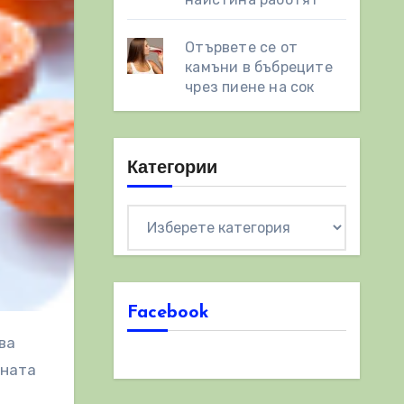
Отървете се от
камъни в бъбреците
чрез пиене на сок
Категории
Категории
Facebook
нната