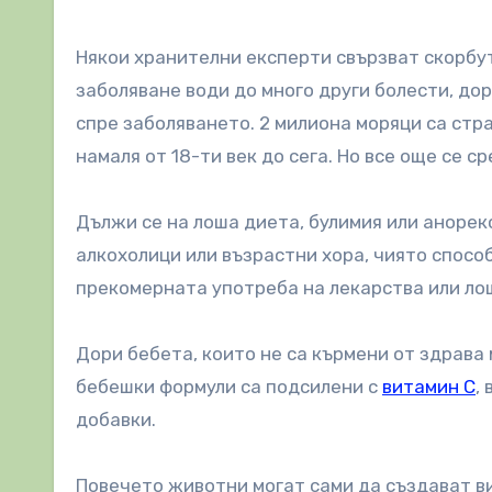
Някои хранителни експерти свързват скорбут
заболяване води до много други болести, дор
спре заболяването. 2 милиона моряци са стр
намаля от 18-ти век до сега. Но все още се с
Дължи се на лоша диета, булимия или анорек
алкохолици или възрастни хора, чиято спосо
прекомерната употреба на лекарства или ло
Дори бебета, които не са кърмени от здрава
бебешки формули са подсилени с
витамин С
,
добавки.
Повечето животни могат сами да създават ви