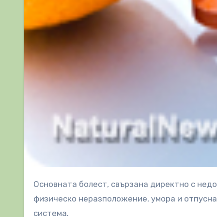
Основната болест, свързана директно с недостатъчност на витамин С е скорбут. Скорбутът създава
физическо неразположение, умора и отпуснат
система.