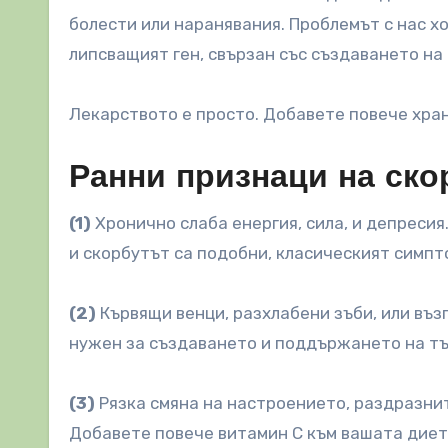
болести или наранявания. Проблемът с нас х
липсващият ген, свързан със създаването на 
Лекарството е просто. Добавете повече хра
Ранни признаци на ско
(1)
Хронично слаба енергия, сила, и депресия
и скорбутът са подобни, класическият симпт
(2)
Кървящи венци, разхлабени зъби, или възп
нужен за създаването и поддържането на тък
(3)
Рязка смяна на настроението, раздразнит
Добавете повече витамин С към вашата диет