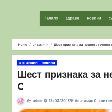
Начало
здраве
новини
с
Home
витамини
Шест признака за недостатъчност 
витамини
новини
Шест признака за н
C
By
admin
18/03/2013
#витамин С
,
#вита