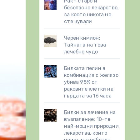
Рак - старо и
безопасно лекарство,
за което никога не
сте чували
Черен кимион:
Тайната на това
лечебно чудо
Билката пелин в
комбинация с желязо
убива 98% от
раковите клетки на
гърдата за 16 часа
Билки за лечение на
възпаление: 10-те
най-мощни природни
лекарства, които
наистина работят