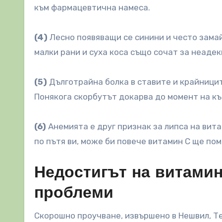
към фармацевтична намеса.
(4)
Лесно появяващи се синини и често замай
малки рани и суха коса също сочат за неаде
(5)
Дълготрайна болка в ставите и крайницит
Понякога скорбутът докарва до момент на кър
(6)
Анемията е друг признак за липса на витам
по пътя ви, може би повече витамин С ще пом
Недостигът на витамин
проблеми
Скорошно проучване, извършено в Нешвил, Те