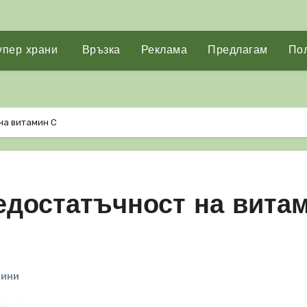
упер храни
Връзка
Реклама
Предлагам
Пол
на витамин C
едостатъчност на вита
мини