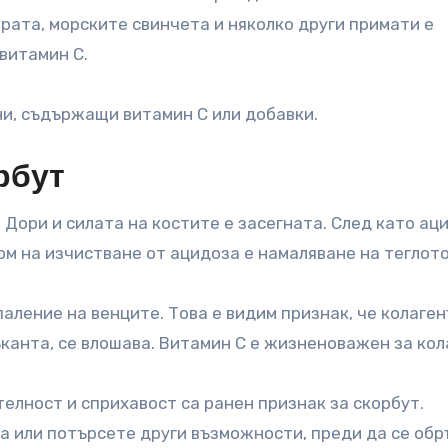
ората, морските свинчета и няколко други примати е
витамин С.
ни, съдържащи витамин С или добавки.
рбут
. Дори и силата на костите е засегната. След като ац
ом на изчистване от ацидоза е намаляване на теглото
аление на венците. Това е видим признак, че колаген
анта, се влошава. Витамин С е жизненоважен за кол
елност и сприхавост са ранен признак за скорбут.
а или потърсете други възможности, преди да се об