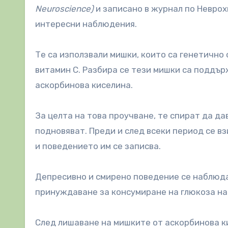
Neuroscience)
и записано в журнал по Неврох
интересни наблюдения.
Те са използвали мишки, които са генетично
витамин С. Разбира се тези мишки са поддърж
аскорбинова киселина.
За целта на това проучване, те спират да д
подновяват. Преди и след всеки период се в
и поведението им се записва.
Депресивно и смирено поведение се наблюда
принуждаване за консумиране на глюкоза на
След лишаване на мишките от аскорбинова ки