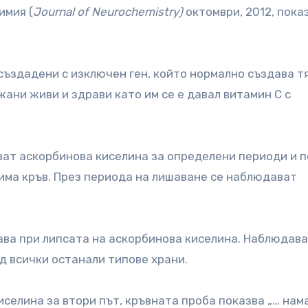
имия (
Journal of Neurochemistry)
октомври, 2012, пока
 създадени с изключен ген, който нормално създава т
ани живи и здрави като им се е давал витамин С с
ават аскорбинова киселина за определени периоди и п
зима кръв. През периода на лишаване се наблюдават
ва при липсата на аскорбинова киселина. Наблюдава
д всички останали типове храни.
селина за втори път, кръвната проба показва „… нам