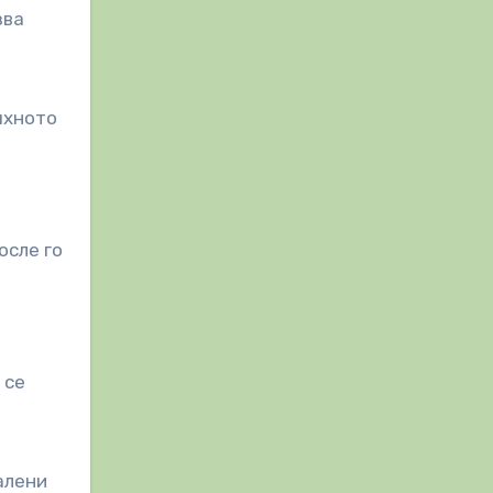
зва
яхното
осле го
 се
алени