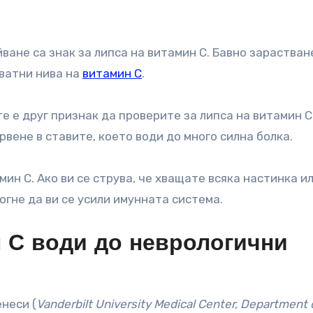
ване са знак за липса на витамин С. Бавно зарастван
кватни нива на
витамин С
.
е е друг признак да проверите за липса на витамин С
вене в ставите, което води до много силна болка.
ин С. Ако ви се струва, че хващате всяка настинка и
огне да ви се усили имунната система.
 С води до неврологични
неси (
Vanderbilt University Medical Center, Department 