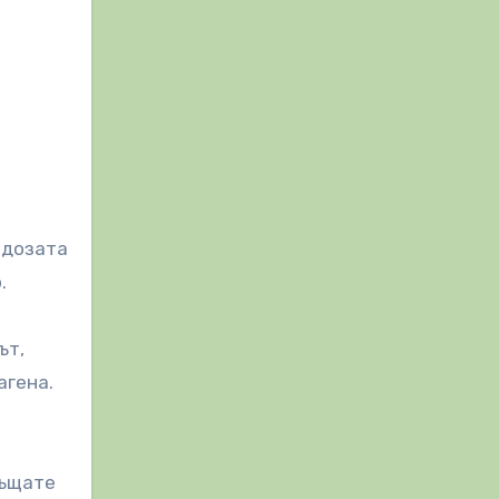
идозата
.
ът,
агена.
ръщате