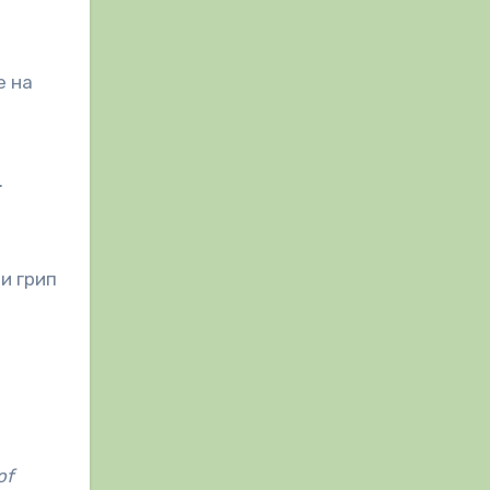
е на
.
ли грип
of