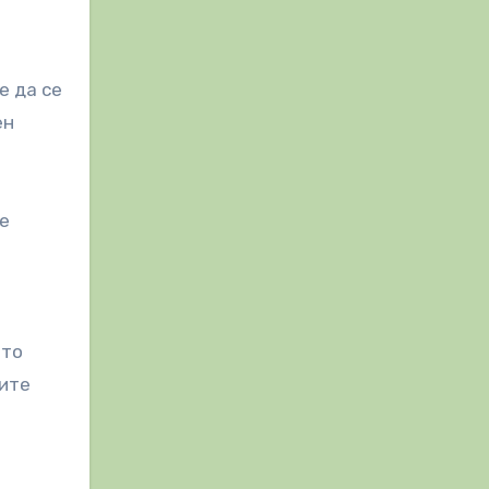
е да се
ен
не
ето
ните