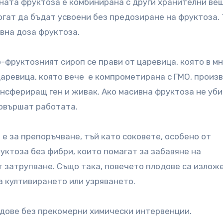
ната фруктоза е комбинирана с други хранителни ве
могат да бъдат усвоени без предозиране на фруктоза.
вна доза фруктоза.
-фруктозният сироп се прави от царевица, която в м
царевица, която вече е компрометирана с ГМО, прои
нсфериращ ген и живак. Ако масивна фруктоза не уб
довършат работата.
 е за препоръчване, тъй като соковете, особено от
ктоза без фибри, които помагат за забавяне на
 затрупване. Също така, повечето плодове са излож
а култивирането или узряването.
дове без прекомерни химически интервенции.