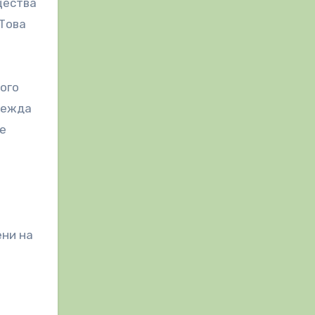
щества
 Това
ного
звежда
ие
ени на