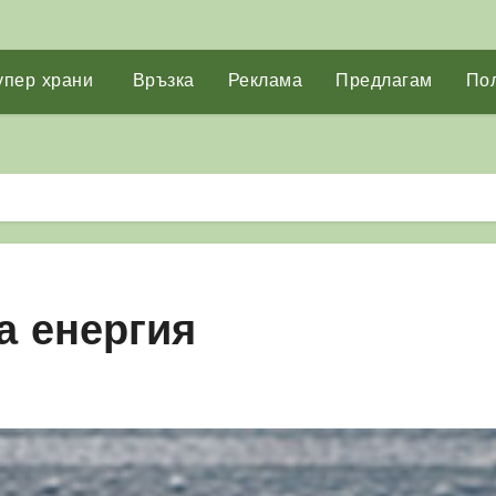
упер храни
Връзка
Реклама
Предлагам
Пол
а енергия