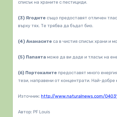
списък на храните с пестициди.
(3) Ягодите
също предоставят отличен тлас
върху тях. Те трябва да бъдат био.
(4) Ананасите
са в чистия списък храни и м
(5) Папаята
може да ви даде и тласък на ен
(6) Портокалите
предоставят много енергия
тези, направени от концентрати. Най-добре 
Източник:
http://www.naturalnews.com/0403
Автор: PF Louis