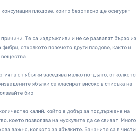
а консумация плодове, които безопасно ще осигурят
 причини. Те са издръжливи и не се развалят бързо и
а фибри, отколкото повечето други плодове, както и
 вещества.
ргията от ябълки заседява малко по-дълго, отколкото
изведените ябълки се класират високо в списъка на
олзвайте био.
количество калий, който е добър за поддържане на
о, което позволява на мускулите да се свиват. Мног
лкова важно, колкото за ябълките. Бананите са в чисти