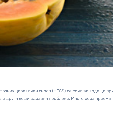
ктозния царевичен сироп (HFCS) се сочи за водеща пр
е и други лоши здравни проблеми. Много хора приемат
.