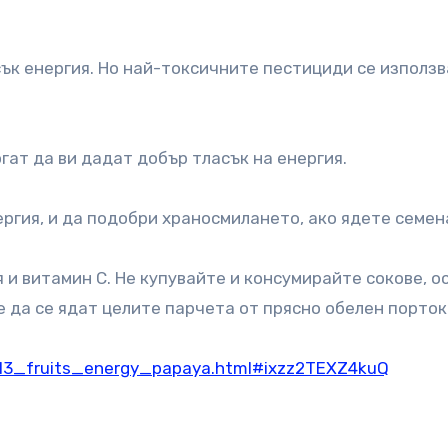
ък енергия. Но най-токсичните пестициди се използв
огат да ви дадат добър тласък на енергия.
ергия, и да подобри храносмилането, ако ядете семен
 и витамин C. Не купувайте и консумирайте сокове, о
е да се ядат целите парчета от прясно обелен порток
13_fruits_energy_papaya.html#ixzz2TEXZ4kuQ