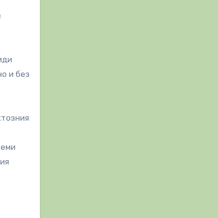
в
иди
о и без
ктозния
теми
ния