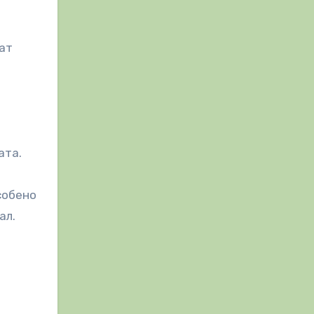
ат
ата.
собено
ал.