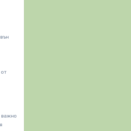
звън
 от
о важно
я