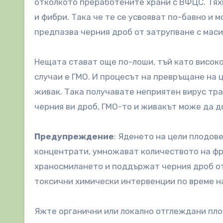
отколкото преработените храни с ВФЦС. Тях
и фибри. Така че те се усвояват по-бавно и 
предпазва черния дроб от затрупване с маси
Нещата стават още по-лоши, тъй като високо
случаи е ГМО. И процесът на превръщане на 
живак. Така получавате неприятен вирус тра
черния ви дроб, ГМО-то и живакът може да 
Предупреждение
: Яденето на цели плодове
концентрати, умножават количеството на фру
храносмилането и поддържат черния дроб от
токсични химически интервенции по време н
Яжте органични или локално отглеждани пло