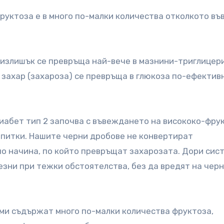
руктоза е в много по-малки количества отколкото въ
в излишък се превръща най-вече в мазнини-триглицер
 захар (захароза) се превръща в глюкоза по-ефективн
иабет тип 2 започва с въвеждането на висококо-фру
апитки. Нашите черни дробове не конвертират
по начина, по който превръщат захарозата. Дори сис
зни при тежки обстоятелства, без да вредят на чер
ми съдържат много по-малки количества фруктоза,