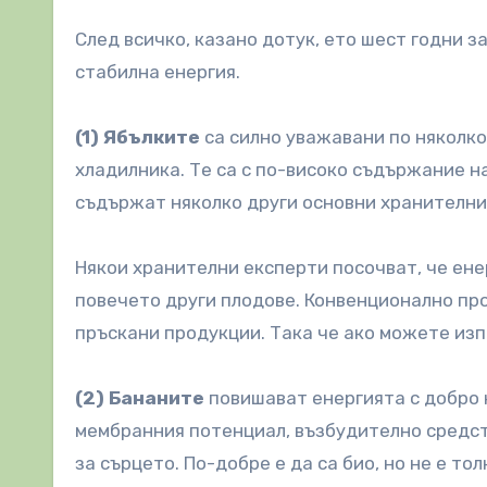
След всичко, казано дотук, ето шест годни з
стабилна енергия.
(1) Ябълките
са силно уважавани по няколко
хладилника. Те са с по-високо съдържание н
съдържат няколко други основни хранителни
Някои хранителни експерти посочват, че ене
повечето други плодове. Конвенционално про
пръскани продукции. Така че ако можете изп
(2) Бананите
повишават енергията с добро 
мембранния потенциал, възбудително средств
за сърцето. По-добре е да са био, но не е то