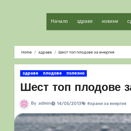
Начало
здраве
новини
с
Home
здраве
Шест топ плодове за енергия
здраве
плодове
полезно
Шест топ плодове з
By
admin
14/05/2013
#храни за енергия