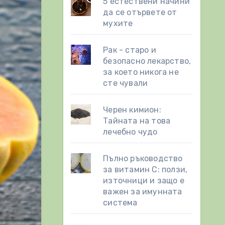
5 естествени начини
да се отървете от
мухите
Рак - старо и
безопасно лекарство,
за което никога не
сте чували
Черен кимион:
Тайната на това
лечебно чудо
Пълно ръководство
за витамин С: ползи,
източници и защо е
важен за имунната
система