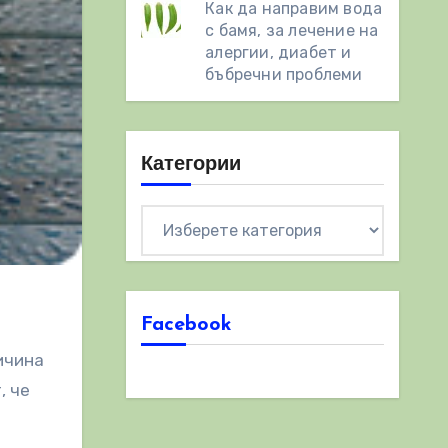
Как да направим вода
с бамя, за лечение на
алергии, диабет и
бъбречни проблеми
Категории
Категории
Facebook
ичина
, че