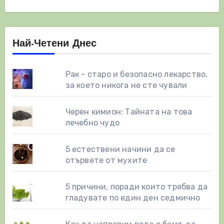
Най-Четени Днес
Рак - старо и безопасно лекарство,
за което никога не сте чували
Черен кимион: Тайната на това
лечебно чудо
5 естествени начини да се
отървете от мухите
5 причини, поради които трябва да
гладувате по един ден седмично