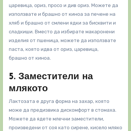
царевица, ориз, просо и див ориз. Можете да
използвате и брашно от киноа за печене на
хляб и брашно от смлени ядки за бисквити и
сладкиши. Вместо да избирате макаронени
изделия от пшеница, можете да използвате
паста, която идва от ориз, царевица,
брашно от киноа.
5. Заместители на
млякото
Лактозата е друга форма на захар, която
може да предизвика дискомфорт в стомаха.
Можете да ядете млечни заместители,
произведени от соя като сирене, кисело мляко