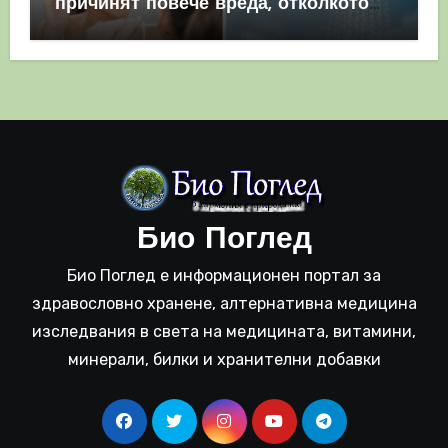
причинят повече вреда, отколкото
полза
Био Поглед
Био Поглед е информационен портал за
здравословно хранене, алтернативна медицина
изследвания в света на медицината, витамини,
минерали, билки и хранителни добавки