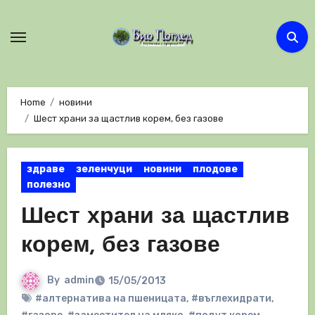
Skip
to
content
Home
новини
Шест храни за щастлив корем, без газове
здраве
зеленчуци
новини
плодове
полезно
Шест храни за щастлив
корем, без газове
By
admin
15/05/2013
#алтернатива на пшеницата
,
#въглехидрати
,