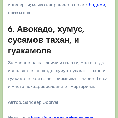
и десерти; мляко направено от овес,
бадеми
,
ориз и соя.
6. Авокадо, хумус,
сусамов тахан, и
гуакамоле
За мазане на сандвичи и салати, можете да
използвате авокадо, хумус, сусамов тахан и
гуакамоле, които не причиняват газове. Те са
и много по-здравословни от маргарина.
Автор: Sandeep Godiyal
Източник:
http://www.naturalnews.com