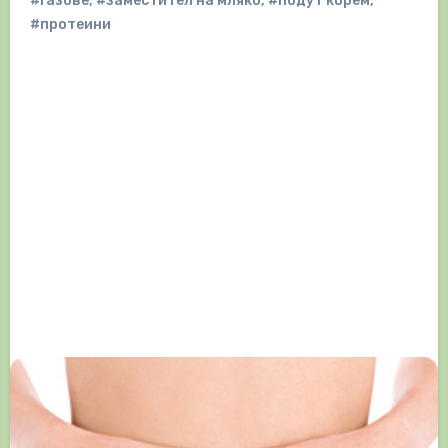
#газове
,
#заместител на мляко
,
#подут корем
,
#протеини