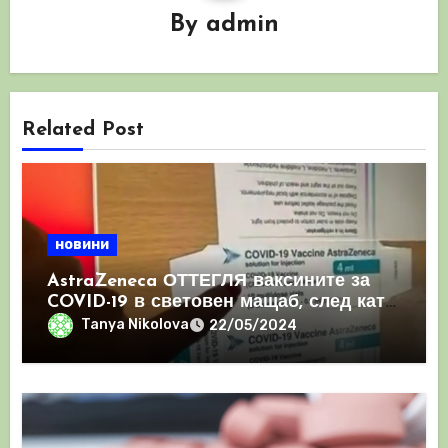
By
admin
Related Post
новини
AstraZeneca ОТТЕГЛЯ ваксините за
COVID-19 в световен мащаб, след като
призна, че те причиняват КРЪВНИ
Tanya Nikolova
22/05/2024
съсиреци