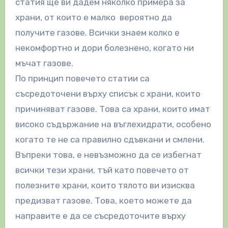
статия ще ви дадем няколко примера за
храни, от които е малко вероятно да
получите газове. Всички знаем колко е
некомфортно и дори болезнено, когато ни
мъчат газове.
По принцип повечето статии са
съсредоточени върху списък с храни, които
причиняват газове. Това са храни, които имат
високо съдържание на въглехидрати, особено
когато те не са правилно сдъвкани и смлени.
Въпреки това, е невъзможно да се избегнат
всички тези храни, тъй като повечето от
полезните храни, които тялото ви изисква
предизват газове. Това, което можете да
направите е да се съсредоточите върху