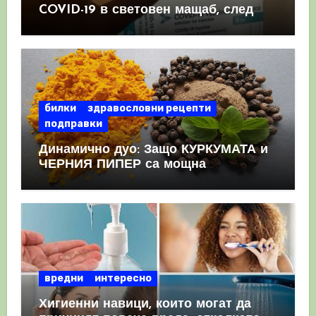
COVID-19 в световен мащаб, след
като призна, че те причиняват
КРЪВНИ съсиреци
билки
здравословни рецепти
подправки
Динамично дуо: Защо КУРКУМАТА и
ЧЕРНИЯ ПИПЕР са мощна
комбинация
вредни
интересно
Хигиенни навици, които могат да