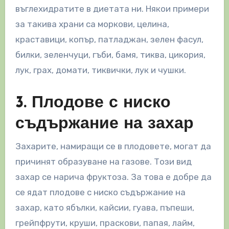
въглехидратите в диетата ни. Някои примери
за такива храни са моркови, целина,
краставици, копър, патладжан, зелен фасул,
билки, зеленчуци, гъби, бамя, тиква, цикория,
лук, грах, домати, тиквички, лук и чушки.
3. Плодове с ниско
съдържание на захар
Захарите, намиращи се в плодовете, могат да
причинят образуване на газове. Този вид
захар се нарича фруктоза. За това е добре да
се ядат плодове с ниско съдържание на
захар, като ябълки, кайсии, гуава, пъпеши,
грейпфрути, круши, праскови, папая, лайм,