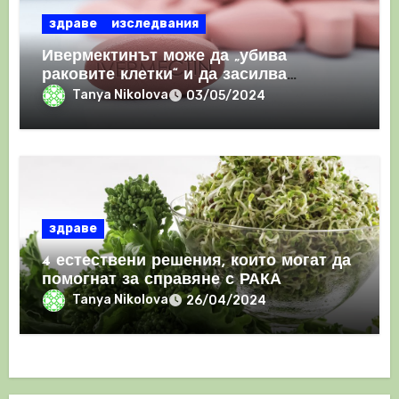
здраве
изследвания
Ивермектинът може да „убива
раковите клетки“ и да засилва
имунния отговор
Tanya Nikolova
03/05/2024
здраве
4 естествени решения, които могат да
помогнат за справяне с РАКА
Tanya Nikolova
26/04/2024