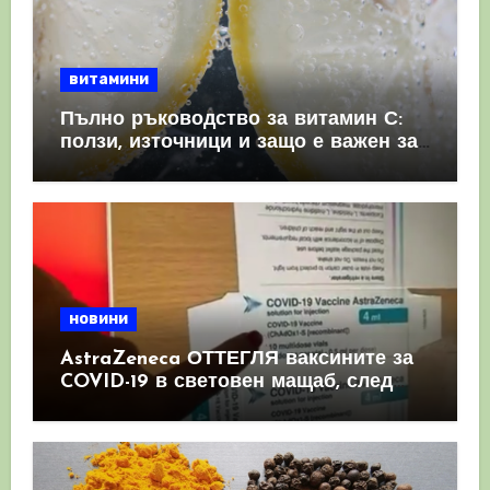
витамини
Пълно ръководство за витамин С:
ползи, източници и защо е важен за
имунната система
новини
AstraZeneca ОТТЕГЛЯ ваксините за
COVID-19 в световен мащаб, след
като призна, че те причиняват
КРЪВНИ съсиреци