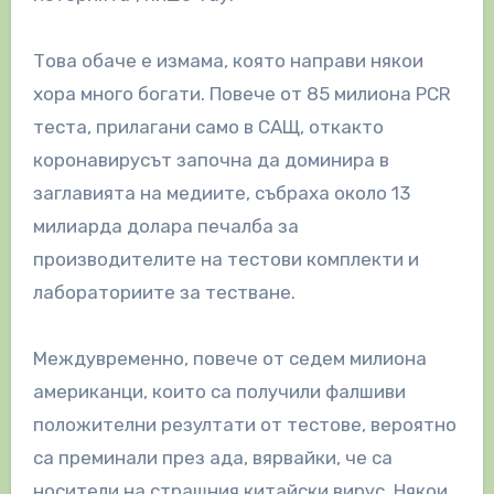
Това обаче е измама, която направи някои
хора много богати. Повече от 85 милиона PCR
теста, прилагани само в САЩ, откакто
коронавирусът започна да доминира в
заглавията на медиите, събраха около 13
милиарда долара печалба за
производителите на тестови комплекти и
лабораториите за тестване.
Междувременно, повече от седем милиона
американци, които са получили фалшиви
положителни резултати от тестове, вероятно
са преминали през ада, вярвайки, че са
носители на страшния китайски вирус. Някои