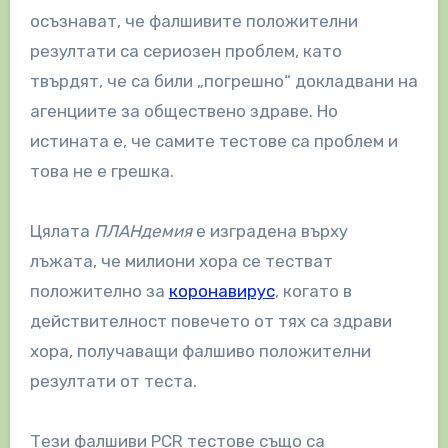
осъзнават, че фалшивите положителни
резултати са сериозен проблем, като
твърдят, че са били „погрешно“ докладвани на
агенциите за обществено здраве. Но
истината е, че самите тестове са проблем и
това не е грешка.
Цялата
ПЛАНдемия
е изградена върху
лъжата, че милиони хора се тестват
положително за
коронавирус
, когато в
действителност повечето от тях са здрави
хора, получаващи фалшиво положителни
резултати от теста.
Тези фалшиви PCR тестове също са