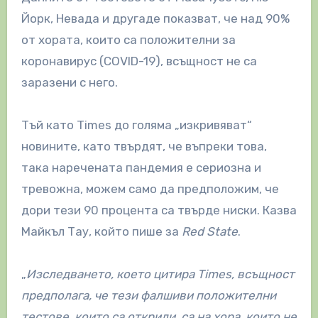
Йорк, Невада и другаде показват, че над 90%
от хората, които са положителни за
коронавирус (COVID-19), всъщност не са
заразени с него.
Тъй като Times до голяма „изкривяват“
новините, като твърдят, че въпреки това,
така наречената пандемия е сериозна и
тревожна, можем само да предположим, че
дори тези 90 процента са твърде ниски. Казва
Майкъл Тау, който пише за
Red State
.
„
Изследването, което цитира Times, всъщност
предполага, че тези фалшиви положителни
тестове, които са открили, са на хора, които не