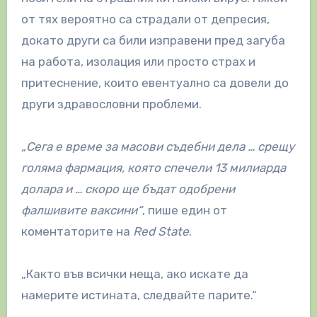
от тях вероятно са страдали от депресия,
докато други са били изправени пред загуба
на работа, изолация или просто страх и
притеснение, които евентуално са довели до
други здравословни проблеми.
„Сега е време за масови съдебни дела … срещу
голяма фармация, която спечели 13 милиарда
долара и … скоро ще бъдат одобрени
фалшивите ваксини“
, пише един от
коментаторите на
Red State
.
„Както във всички неща, ако искате да
намерите истината, следвайте парите.“