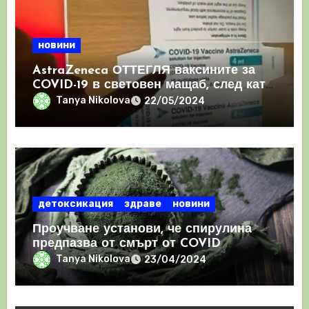
новини
AstraZeneca ОТТЕГЛЯ ваксините за
COVID-19 в световен мащаб, след като
призна, че те причиняват КРЪВНИ
Tanya Nikolova
22/05/2024
съсиреци
детоксикация
здраве
новини
Проучване установи, че спирулина
предпазва от смърт от COVID
Tanya Nikolova
23/04/2024