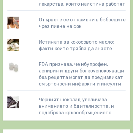
лекарства, които наистина работят
Отървете се от камъни в бъбреците
чрез пиене на сок
Истината за кокосовото масло:
факти които трябва да знаете
FDA признава, че ибупрофен,
аспирин и други болкоуспокояващи
без рецепта могат да предизвикат
смъртоносни инфаркти и инсулти
Черният шоколад увеличава
вниманието и бдителността, и
подобрява кръвообръщението