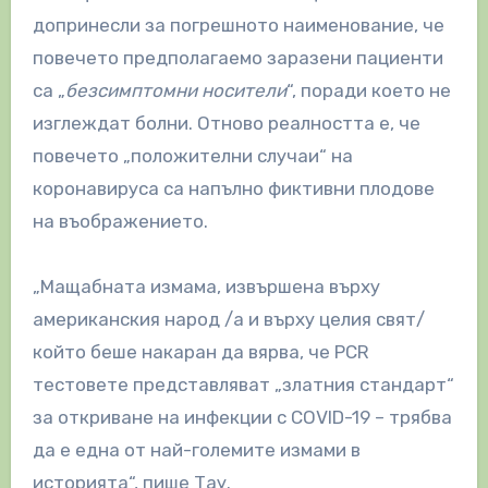
допринесли за погрешното наименование, че
повечето предполагаемо заразени пациенти
са „
безсимптомни носители
“, поради което не
изглеждат болни. Отново реалността е, че
повечето „положителни случаи“ на
коронавируса са напълно фиктивни плодове
на въображението.
„Мащабната измама, извършена върху
американския народ /а и върху целия свят/
който беше накаран да вярва, че PCR
тестовете представляват „златния стандарт“
за откриване на инфекции с COVID-19 – трябва
да е една от най-големите измами в
историята“, пише Тау.