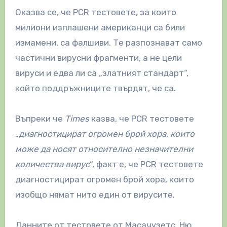
Оказва се, че PCR тестовете, за които
милиони изплашени американци са били
измамени, са фалшиви. Те разпознават само
частични вирусни фрагменти, а не цели
вируси и едва ли са „златният стандарт“,
който поддръжниците твърдят, че са.
Въпреки че
Times
казва, че PCR тестовете
„
диагностицират огромен брой хора, които
може да носят относително незначителни
количества вирус
“, факт е, че PCR тестовете
диагностицират огромен брой хора, които
изобщо нямат нито един от вирусите.
Данните от тестовете от Масачузетс, Ню