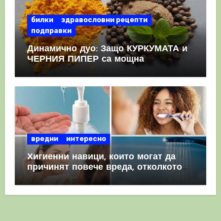
билки
здравословни рецепти
подправки
Динамично дуо: Защо КУРКУМАТА и
ЧЕРНИЯ ПИПЕР са мощна
комбинация
вредни
интересно
Хигиенни навици, които могат да
причинят повече вреда, отколкото
полза