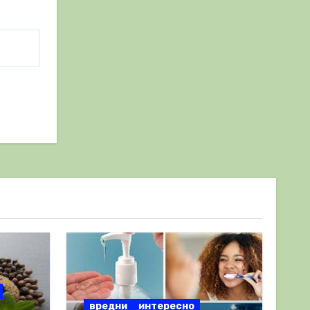
вредни
интересно