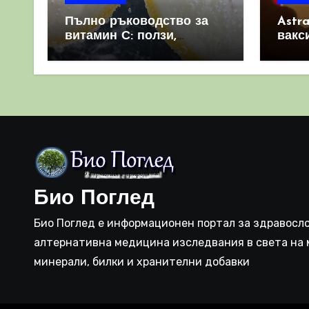
Пълно ръководство за
Astr
витамин С: ползи,
вакс
източници и защо е
свет
важен за имунната
като 
система
прич
съси
Био Поглед
Био Поглед е информационен портал за здравосло
алтернативна медицина изследвания в света на 
минерали, билки и хранителни добавки