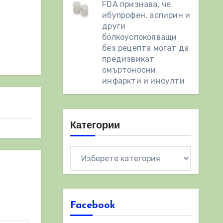
FDA признава, че
ибупрофен, аспирин и
други
болкоуспокояващи
без рецепта могат да
предизвикат
смъртоносни
инфаркти и инсулти
Категории
Категории
Facebook