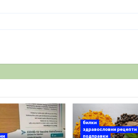
билки
здравословни рецепти
ни
подправки