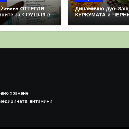
aZeneca ОТТЕГЛЯ
Динамично дуо: Защ
ините за COVID-19 в
КУРКУМАТА и ЧЕРН
овен мащаб, след
ПИПЕР са мощна
призна, че те
комбинация
иняват КРЪВНИ
реци
вно хранене,
медицината, витамини,