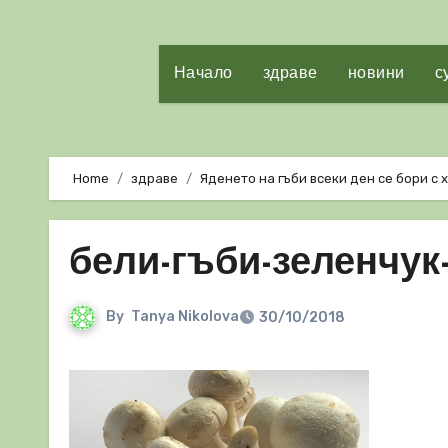
Начало
здраве
новини
с
Home
здраве
Яденето на гъби всеки ден се бори с
бели-гъби-зеленчук
By
Tanya Nikolova
30/10/2018