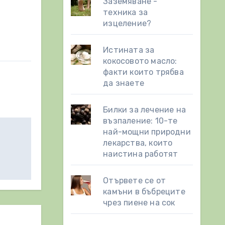
Заземяване -
техника за
изцеление?
Истината за
кокосовото масло:
факти които трябва
да знаете
Билки за лечение на
възпаление: 10-те
най-мощни природни
лекарства, които
наистина работят
Отървете се от
камъни в бъбреците
чрез пиене на сок