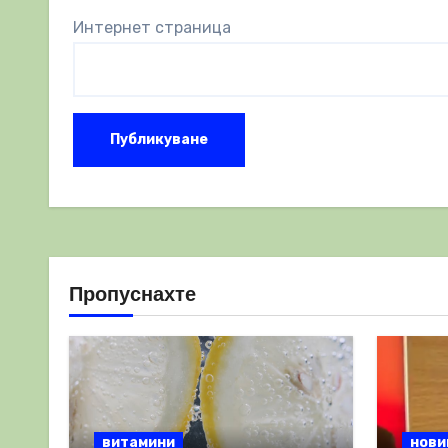
Интернет страница
Пропуснахте
витамини
нови