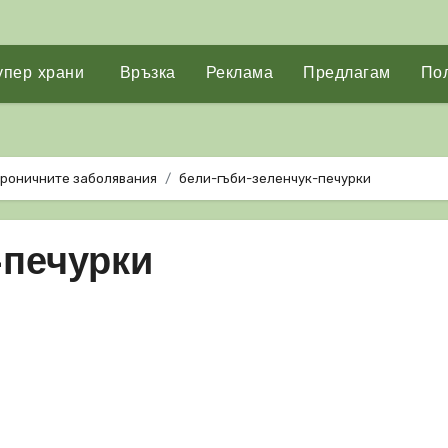
упер храни
Връзка
Реклама
Предлагам
Пол
 хроничните заболявания
бели-гъби-зеленчук-печурки
-печурки