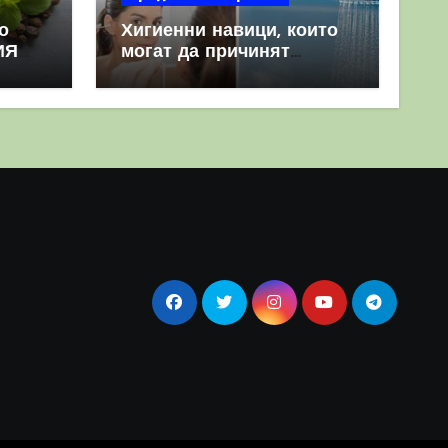
о
Хигиенни навици, които
ИЯ
могат да причинят
повече вреда, отколкото
полза