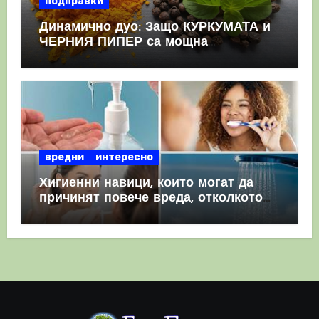
подправки
Динамично дуо: Защо КУРКУМАТА и
ЧЕРНИЯ ПИПЕР са мощна
комбинация
вредни
интересно
Хигиенни навици, които могат да
причинят повече вреда, отколкото
полза