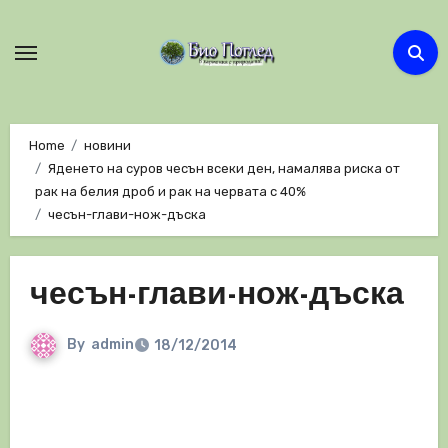
Skip
to
content
Home
новини
Яденето на суров чесън всеки ден, намалява риска от
рак на белия дроб и рак на червата с 40%
чесън-глави-нож-дъска
чесън-глави-нож-дъска
By
admin
18/12/2014