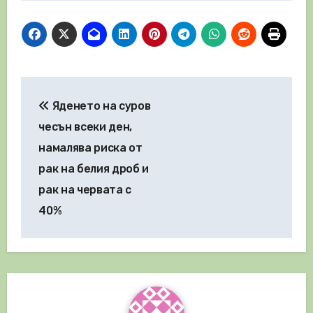
Навигация
Яденето на суров
чесън всеки ден,
намалява риска от
рак на белия дроб и
рак на червата с
40%