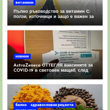
витамини
Пълно ръководство за витамин С:
ползи, източници и защо е важен за
имунната система
новини
AstraZeneca ОТТЕГЛЯ ваксините за
COVID-19 в световен мащаб, след
като призна, че те причиняват
КРЪВНИ съсиреци
билки
здравословни рецепти