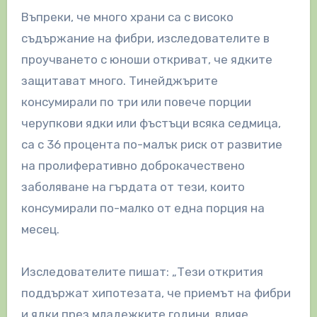
Въпреки, че много храни са с високо
съдържание на фибри, изследователите в
проучването с юноши откриват, че ядките
защитават много. Тинейджърите
консумирали по три или повече порции
черупкови ядки или фъстъци всяка седмица,
са с 36 процента по-малък риск от развитие
на пролиферативно доброкачествено
заболяване на гърдата от тези, които
консумирали по-малко от една порция на
месец.
Изследователите пишат: „Тези открития
поддържат хипотезата, че приемът на фибри
и ядки през младежките години, влияе