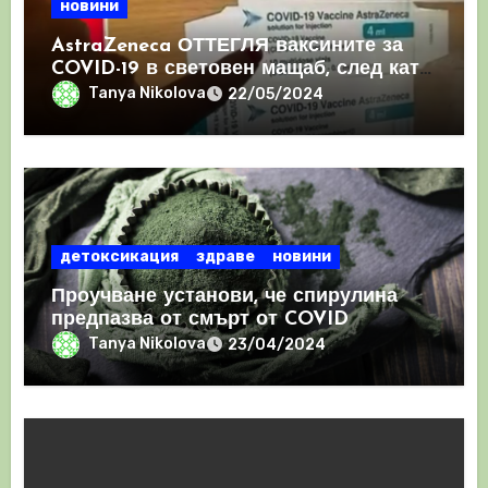
новини
AstraZeneca ОТТЕГЛЯ ваксините за
COVID-19 в световен мащаб, след като
призна, че те причиняват КРЪВНИ
Tanya Nikolova
22/05/2024
съсиреци
детоксикация
здраве
новини
Проучване установи, че спирулина
предпазва от смърт от COVID
Tanya Nikolova
23/04/2024