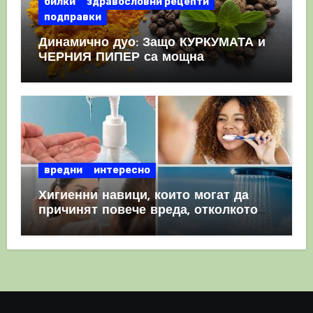
билки
здравословни рецепти
подправки
Динамично дуо: Защо КУРКУМАТА и
ЧЕРНИЯ ПИПЕР са мощна
комбинация
вредни
интересно
Хигиенни навици, които могат да
причинят повече вреда, отколкото
полза