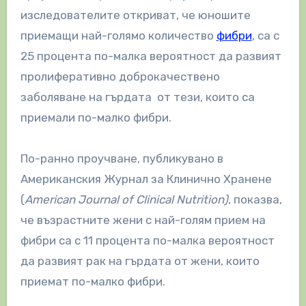
изследователите откриват, че юношите
приемащи най-голямо количество
фибри
, са с
25 процента по-малка вероятност да развият
пролиферативно доброкачествено
заболяване на гърдата от тези, които са
приемали по-малко фибри.
По-ранно проучване, публикувано в
Американския Журнал за Клинично Хранене
(
American Journal of Clinical Nutrition)
, показва,
че възрастните жени с най-голям прием на
фибри са с 11 процента по-малка вероятност
да развият рак на гърдата от жени, които
приемат по-малко фибри.