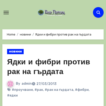
Skip
to
content
Home
новини
Ядки и фибри против рак на гърдата
новини
Ядки и фибри против
рак на гърдата
By
admin
27/03/2013
#проучване
,
#рак
,
#рак на гърдата
,
#фибри
,
#ядки