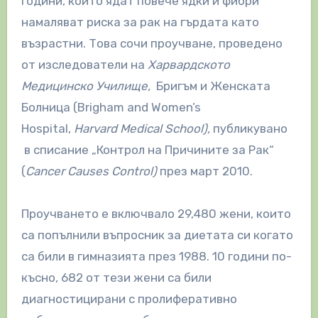
години, които ядат повече ядки и фибри
намаляват риска за рак на гърдата като
възрастни.
Това сочи проучване, проведено
от изследователи на
Харвардското
Медицинско Училище,
Бригъм и Женската
Болница (Brigham and Women’s
Hospital,
Harvard Medical School),
публикувано
в списание „Контрол на Причините за Рак“
(
Cancer Causes Control)
през март 2010.
Проучването е включвало 29,480 жени, които
са попълнили въпросник за диетата си когато
са били в гимназията през 1988. 10 години по-
късно, 682 от тези жени са били
диагностицирани с пролиферативно