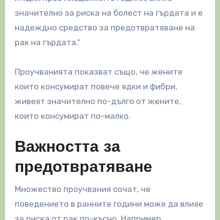
значително за риска на болест на гърдата и е
надеждно средство за предотвратяване на
рак на гърдата.“
Проучванията показват също, че жените
които консумират повече ядки и фибри,
живеят значително по-дълго от жените,
които консумират по-малко.
Важността за
предотвратяване
Множество проучвания сочат, че
поведението в ранните години може да влияе
за риска от рак по-късно. Например,