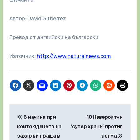
Автор: David Gutierrez
Превод от английски на български
Източник:
http://www.naturalnews.com
Навигация
8 начина при
10 Невероятни
които яденето на
‘супер храни’ против
захар ви праща в
астма