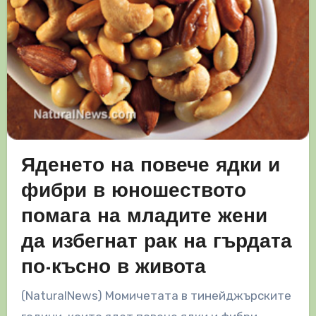
Яденето на повече ядки и
фибри в юношеството
помага на младите жени
да избегнат рак на гърдата
по-късно в живота
(NaturalNews) Момичетата в тинейджърските