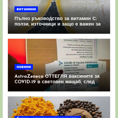
витамини
Пълно ръководство за витамин С:
ползи, източници и защо е важен за
имунната система
новини
AstraZeneca ОТТЕГЛЯ ваксините за
COVID-19 в световен мащаб, след
като призна, че те причиняват
КРЪВНИ съсиреци