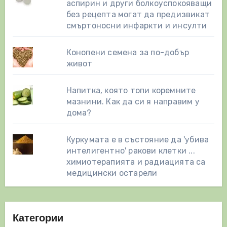
аспирин и други болкоуспокояващи
без рецепта могат да предизвикат
смъртоносни инфаркти и инсулти
Конопени семена за по-добър
живот
Напитка, която топи коремните
мазнини. Как да си я направим у
дома?
Куркумата е в състояние да 'убива
интелигентно' ракови клетки ...
химиотерапията и радиацията са
медицински остарели
Категории