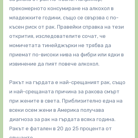
прекомерното консумиране на алкохол в
младежките години, също се свързва с по-
късен риск от рак. Правейки справка на тези
открития, изследователите сочат, че
момичетата тинейджърки не трябва да
приемат по-високи нива на фибри или ядки в
извинение да пият повече алкохол.
Ракът на гърдата е най-срещаният рак, също
и най-срещаната причина за ракова смърт
при жените в света. Приблизително една на
всеки осем жени в Америка получава
диагноза за рак на гърдата всяка година.
Ракът е фатален в 20 до 25 процента от
случаите.