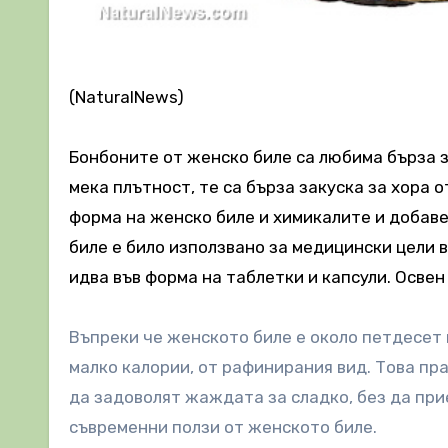
(NaturalNews)
Бонбоните от женско биле са любима бърза за
мека плътност, те са бърза закуска за хора 
форма на женско биле и химикалите и добав
биле е било използвано за медицински цели 
идва във форма на таблетки и капсули. Освен 
Въпреки че женското биле е около петдесет 
малко калории, от рафинирания вид. Това пр
да задоволят жаждата за сладко, без да при
съвременни ползи от женското биле.