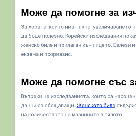
Може да помогне за из
За хората, които имат акне, увеличаването 
да бъде полезно. Корейски изследвания пок
женско биле и прилаган към лицето. Белези и
екзема и псориазис.
Може да помогне със з
Въпреки че изследванията, които са насочен
данни са обещаващи.
Женското биле
съдържа
на количеството на мазнините в тялото.