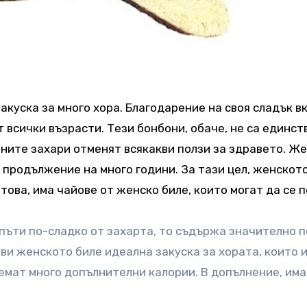
куска за много хора. Благодарение на своя сладък вк
от всички възрасти. Тези бонбони, обаче, не са единс
ените захари отменят всякакви ползи за здравето. Ж
в продължение на много години. За тази цел, женскот
това, има чайове от женско биле, които могат да се п
пъти по-сладко от захарта, то съдържа значително п
ави женското биле идеална закуска за хората, които 
емат много допълнителни калории. В допълнение, има