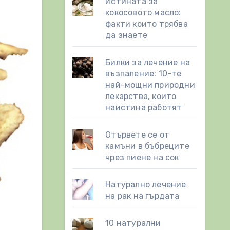
Истината за
кокосовото масло:
факти които трябва
да знаете
Билки за лечение на
възпаление: 10-те
най-мощни природни
лекарства, които
наистина работят
Отървете се от
камъни в бъбреците
чрез пиене на сок
Натурално лечение
на рак на гърдата
10 натурални