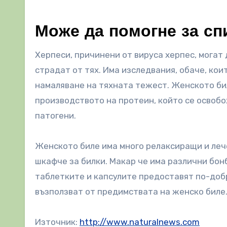
Може да помогне за сп
Херпеси, причинени от вируса херпес, могат 
страдат от тях. Има изследвания, обаче, кои
намаляване на тяхната тежест. Женското би
производството на протеин, който се освобо
патогени.
Женското биле има много релаксиращи и лече
шкафче за билки. Макар че има различни бон
таблетките и капсулите предоставят по-добр
възползват от предимствата на женско биле
Източник:
http://www.naturalnews.com