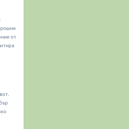
а
корошни
ение от
митира
вот,
обър
ско