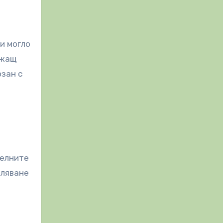
и могло
ржащ
рзан с
телните
аляване