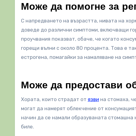
Може да помогне за ре
С напредването на възрастта, нивата на хор
доведе до различни симптоми, включващи гор
проучвания показват, обаче, че когато конс
горещи вълни с около 80 процента. Това е т
естрогена, помагайки за намаляване на симп
Може да предостави об
Хората, които страдат от
язви
на стомаха, ч
могат да намерят облекчение от консумацият
начин да се намали образуваната стомашна 
биле.