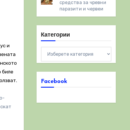
средства за чревни
паразити и червеи
Категории
ус и
Категории
твената
енското
о биле
олзват.
Facebook
о-
искат