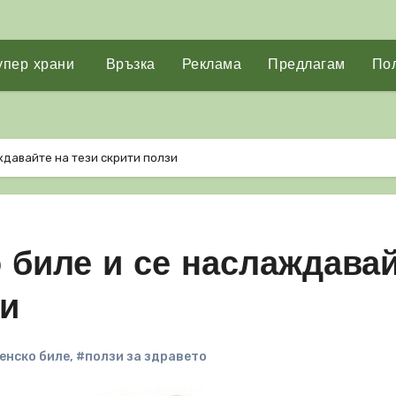
упер храни
Връзка
Реклама
Предлагам
Пол
ждавайте на тези скрити ползи
 биле и се наслаждава
зи
енско биле
,
#ползи за здравето