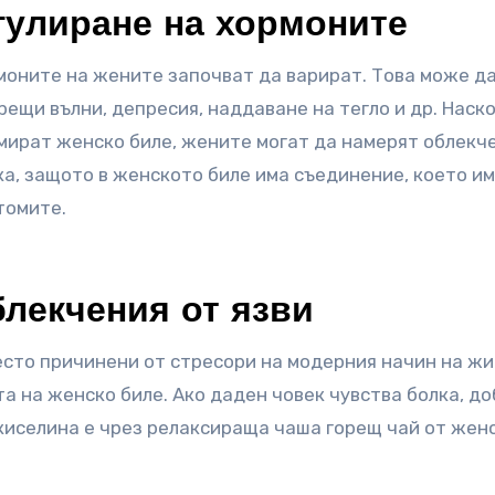
гулиране на хормоните
моните на жените започват да варират. Това може д
ещи вълни, депресия, наддаване на тегло и др. Нас
умират женско биле, жените могат да намерят облекч
ака, защото в женското биле има съединение, което и
томите.
лекчения от язви
есто причинени от стресори на модерния начин на жи
а на женско биле. Ако даден човек чувства болка, д
киселина е чрез релаксираща чаша горещ чай от жен