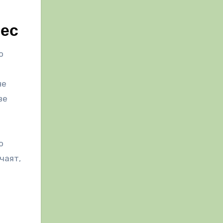
пес
о
не
ве
о
чаят,