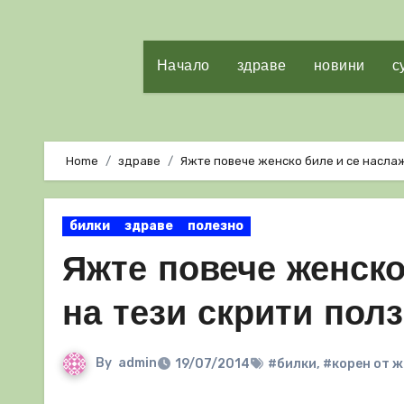
Начало
здраве
новини
с
Home
здраве
Яжте повече женско биле и се насла
билки
здраве
полезно
Яжте повече женско
на тези скрити пол
By
admin
19/07/2014
#билки
,
#корен от ж