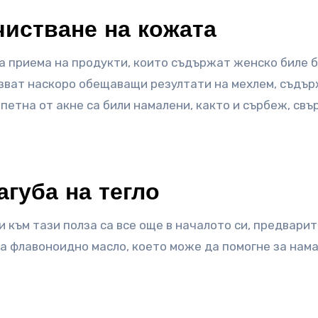
чистване на кожата
на приема на продукти, които съдържат женско биле б
азват наскоро обещаващи резултати на мехлем, съдъ
 петна от акне са били намалени, както и сърбеж, свъ
агуба на тегло
и към тази полза са все още в началото си, предвари
 флавоноидно масло, което може да помогне за нам