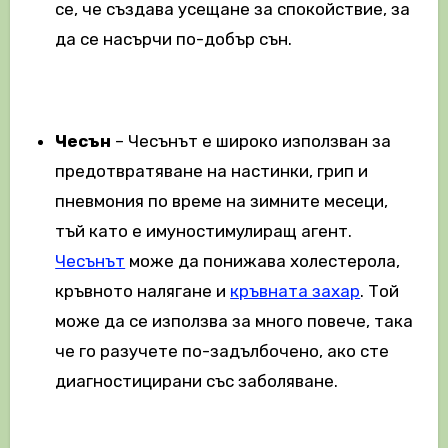
се, че създава усещане за спокойствие, за
да се насърчи по-добър сън.
Чесън
– Чесънът е широко използван за
предотвратяване на настинки, грип и
пневмония по време на зимните месеци,
тъй като е имуностимулиращ агент.
Чесънът
може да понижава холестерола,
кръвното налягане и
кръвната захар
. Той
може да се използва за много повече, така
че го разучете по-задълбочено, ако сте
диагностицирани със заболяване.