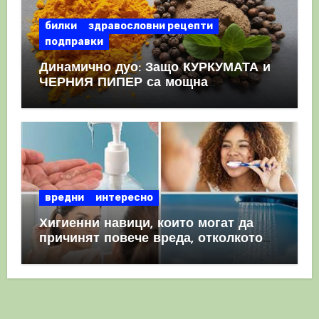
билки
здравословни рецепти
подправки
Динамично дуо: Защо КУРКУМАТА и
ЧЕРНИЯ ПИПЕР са мощна
комбинация
вредни
интересно
Хигиенни навици, които могат да
причинят повече вреда, отколкото
полза