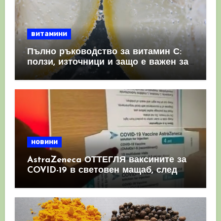
витамини
Пълно ръководство за витамин С:
ползи, източници и защо е важен за
имунната система
новини
AstraZeneca ОТТЕГЛЯ ваксините за
COVID-19 в световен мащаб, след
като призна, че те причиняват
КРЪВНИ съсиреци