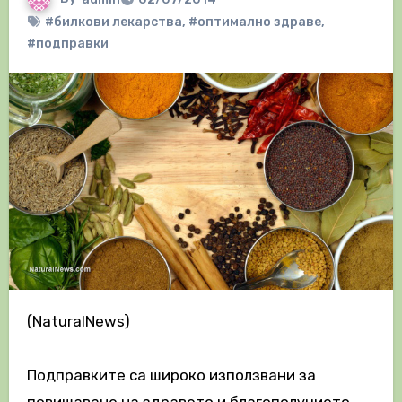
#билкови лекарства
,
#оптимално здраве
,
#подправки
(NaturalNews)
Подправките са широко използвани за
повишаване на здравето и благополучието.