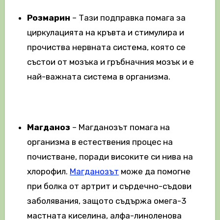
Розмарин
– Тази подправка помага за
циркулацията на кръвта и стимулира и
прочиства нервната система, която се
състои от мозъка и гръбначния мозък и е
най-важната система в организма.
Магданоз
– Магданозът помага на
организма в естествения процес на
почистване, поради високите си нива на
хлорофил.
Магданозът
може да помогне
при болка от артрит и сърдечно-съдови
заболявания, защото съдържа омега-3
мастната киселина, алфа-линоленова