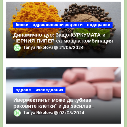
билки
здравословни рецепти
подправки
Динамично дуо: Защо КУРКУМАТА и
ЧЕРНИЯ ПИПЕР са мощна комбинация
Tanya Nikolova
21/05/2024
здраве
изследвания
Ивермектинът може да „убива
раковите клетки“ и да засилва
имунния отговор
Tanya Nikolova
03/05/2024