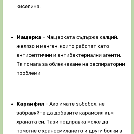
киселина.
Мащерка
– Мащерката съдържа калций,
желязо и манган, които работят като
антисептични и антибактериални агенти.
Тя помага за облекчаване на респираторни
проблеми.
Карамфил
– Ако имате зъбобол, не
забравяйте да добавите карамфил към
храната си. Тази подправка може да
помогне с храносмилането и други болки в