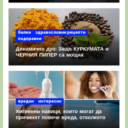
КРЪВНИ съсиреци
билки
здравословни рецепти
подправки
Динамично дуо: Защо КУРКУМАТА и
ЧЕРНИЯ ПИПЕР са мощна
комбинация
вредни
интересно
Хигиенни навици, които могат да
причинят повече вреда, отколкото
полза