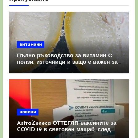
витамини
Пълно ръководство за витамин С:
ползи, източници и защо е важен за
имунната система
новини
AstraZeneca ОТТЕГЛЯ ваксините за
COVID-19 в световен мащаб, след
като призна, че те причиняват