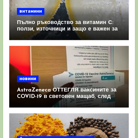
витамини
Пълно ръководство за витамин С:
ползи, източници и защо е важен за
имунната система
новини
AstraZeneca ОТТЕГЛЯ ваксините за
COVID-19 в световен мащаб, след
като призна, че те причиняват
КРЪВНИ съсиреци