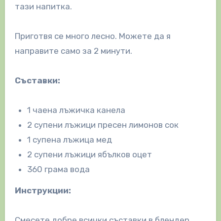
тази напитка.
Приготвя се много лесно. Можете да я
направите само за 2 минути.
Съставки:
1 чаена лъжичка канела
2 супени лъжици пресен лимонов сок
1 супена лъжица мед
2 супени лъжици ябълков оцет
360 грама вода
Инструкции:
Смесете добре всички съставки в блендер.