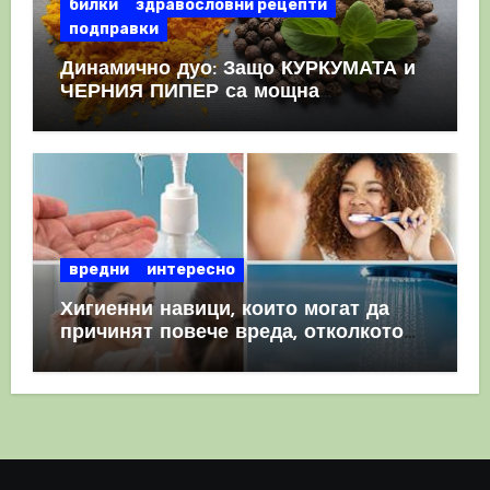
билки
здравословни рецепти
подправки
Динамично дуо: Защо КУРКУМАТА и
ЧЕРНИЯ ПИПЕР са мощна
комбинация
вредни
интересно
Хигиенни навици, които могат да
причинят повече вреда, отколкото
полза