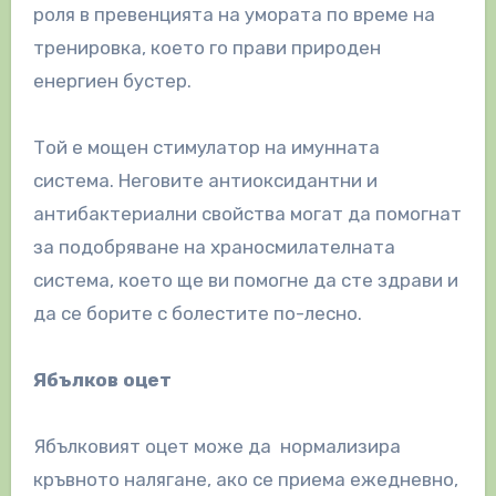
роля в превенцията на умората по време на
тренировка, което го прави природен
енергиен бустер.
Той е мощен стимулатор на имунната
система. Неговите антиоксидантни и
антибактериални свойства могат да помогнат
за подобряване на храносмилателната
система, което ще ви помогне да сте здрави и
да се борите с болестите по-лесно.
Ябълков оцет
Ябълковият оцет може да нормализира
кръвното налягане, ако се приема ежедневно,