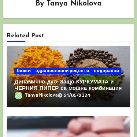
By
Tanya Nikolova
Related Post
билки
здравословни рецепти
подправки
Динамично дуо: Защо КУРКУМАТА и
ЧЕРНИЯ ПИПЕР са мощна комбинация
Tanya Nikolova
21/05/2024