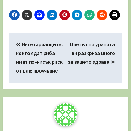
Навигация
Вегетарианците,
Цветът на урината
които ядат риба
ви разкрива много
имат по-нисък риск
за вашето здраве
от рак: проучване