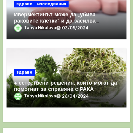
здраве
изследвания
Ивермектинът може да „убива
раковите клетки“ и да засилва
имунния отговор
Tanya Nikolova
03/05/2024
здраве
4 естествени решения, които могат да
помогнат за справяне с РАКА
Tanya Nikolova
26/04/2024