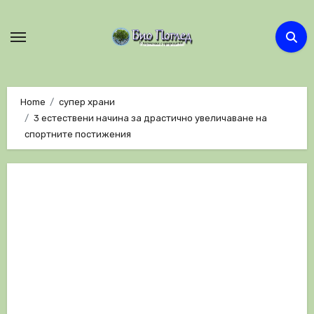
Skip
to
content
Home
супер храни
3 естествени начина за драстично увеличаване на
спортните постижения