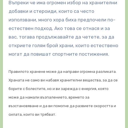
Въпреки че има огромен избор на хранителни
добавки и стероиди, които са често
използвани, много хора биха предпочели по-
естествен подход. Ако това се отнася и за
вас, тогава продължавайте да четете, за да
откриете голям брой храни, които естествено
могат да повишат спортните постижения.
Правилото хранене може да направи огромна разликата.
Храната не само ви набавя хранителни вещества, за да се
борите с болестите, но и ви зарежда с енергия, която
може да намали възпалението, времето за
възстановяване и да ви помогне да развиете скоростта и
силата, които ви трябват.