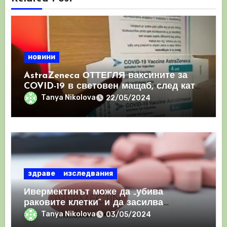
новини
AstraZeneca ОТТЕГЛЯ ваксините за
COVID-19 в световен мащаб, след като
призна, че те причиняват КРЪВНИ
Tanya Nikolova
22/05/2024
съсиреци
здраве
изследвания
Ивермектинът може да „убива
раковите клетки“ и да засилва
имунния отговор
Tanya Nikolova
03/05/2024