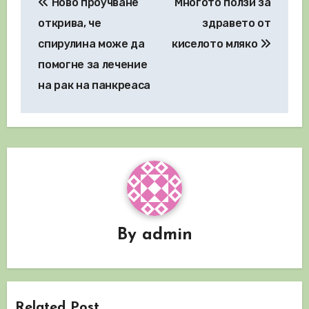
Ново проучване
Многото ползи за
открива, че
здравето от
спирулина може да
киселото мляко
помогне за лечение
на рак на панкреаса
By
admin
Related Post