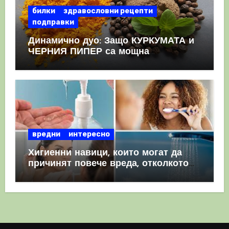
билки
здравословни рецепти
подправки
Динамично дуо: Защо КУРКУМАТА и
ЧЕРНИЯ ПИПЕР са мощна
комбинация
вредни
интересно
Хигиенни навици, които могат да
причинят повече вреда, отколкото
полза