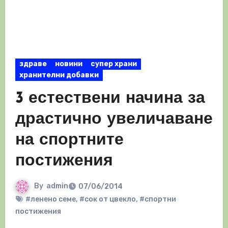
здраве
новини
супер храни
хранителни добавки
3 естествени начина за
драстично увеличаване
на спортните
постижения
By
admin
07/06/2014
#ленено семе
,
#сок от цвекло
,
#спортни
постижения