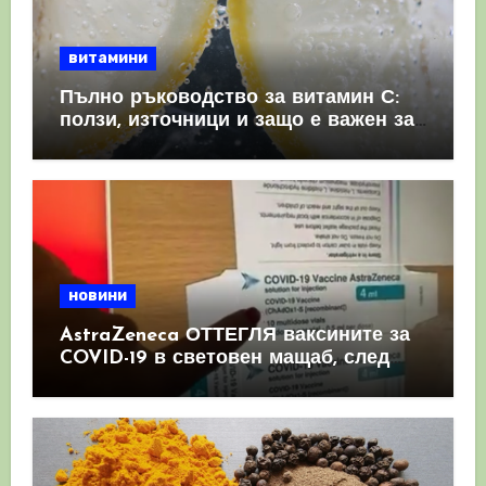
витамини
Пълно ръководство за витамин С:
ползи, източници и защо е важен за
имунната система
новини
AstraZeneca ОТТЕГЛЯ ваксините за
COVID-19 в световен мащаб, след
като призна, че те причиняват
КРЪВНИ съсиреци