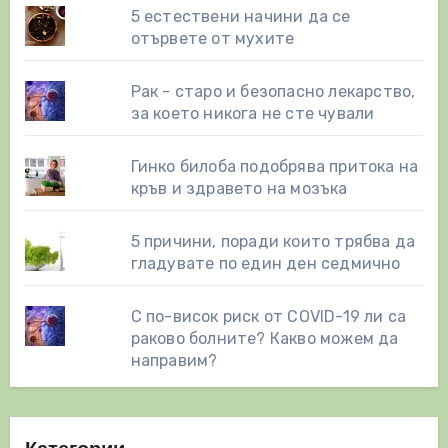
5 естествени начини да се
отървете от мухите
Рак - старо и безопасно лекарство,
за което никога не сте чували
Гинко билоба подобрява притока на
кръв и здравето на мозъка
5 причини, поради които трябва да
гладувате по един ден седмично
С по-висок риск от COVID-19 ли са
раково болните? Какво можем да
направим?