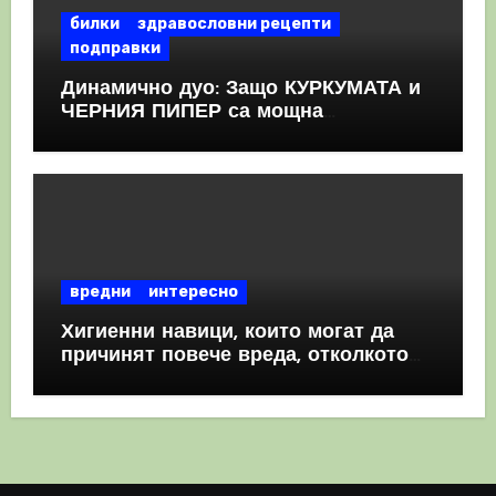
билки
здравословни рецепти
подправки
Динамично дуо: Защо КУРКУМАТА и
ЧЕРНИЯ ПИПЕР са мощна
комбинация
вредни
интересно
Хигиенни навици, които могат да
причинят повече вреда, отколкото
полза