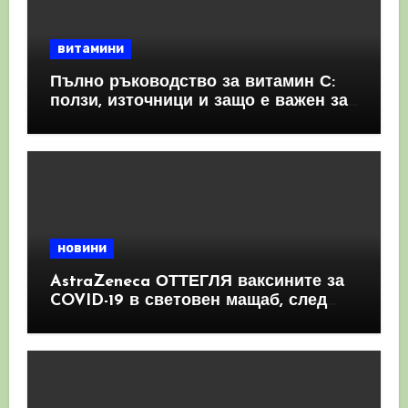
витамини
Пълно ръководство за витамин С:
ползи, източници и защо е важен за
имунната система
новини
AstraZeneca ОТТЕГЛЯ ваксините за
COVID-19 в световен мащаб, след
като призна, че те причиняват
КРЪВНИ съсиреци